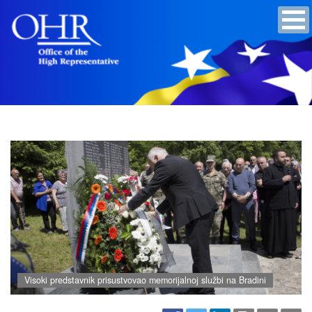
Visoki predstavnik prisustvovao memorijalnoj službi na Bradini