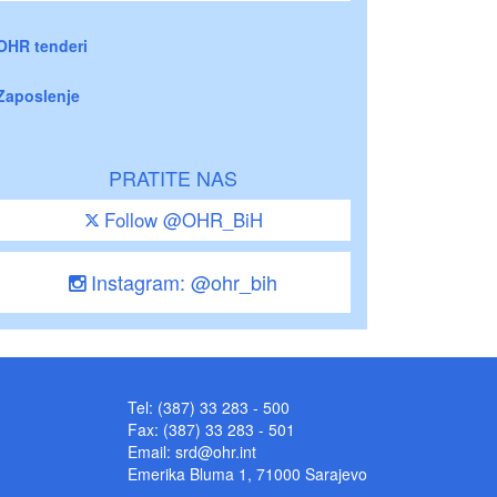
OHR tenderi
Zaposlenje
PRATITE NAS
Follow @OHR_BiH
Instagram: @ohr_bih
Tel: (387) 33 283 - 500
Fax: (387) 33 283 - 501
Email:
srd@ohr.int
Emerika Bluma 1, 71000 Sarajevo