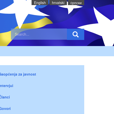
English
hrvatski
cрпски
Saopćenja za javnost
Intervjui
Članci
Govori