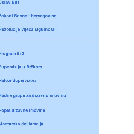
Ustav BiH
Zakoni Bosne i Hercegovine
Rezolucije Vijeća sigurnosti
Program 5+2
Supervizija u Brčkom
Nalozi Supervizora
Radne grupe za državnu imovinu
Popis državne imovine
Mostarska deklaracija