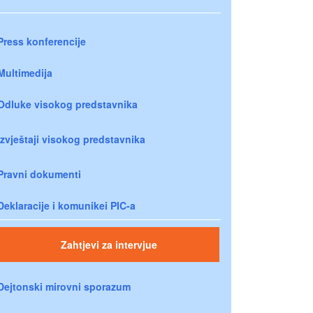
Press konferencije
Multimedija
Odluke visokog predstavnika
Izvještaji visokog predstavnika
Pravni dokumenti
Deklaracije i komunikei PIC-a
Zahtjevi za intervjue
Dejtonski mirovni sporazum