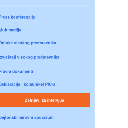
Press konferencije
Multimedija
Odluke visokog predstavnika
Izvještaji visokog predstavnika
Pravni dokumenti
Deklaracije i komunikei PIC-a
Zahtjevi za intervjue
Dejtonski mirovni sporazum