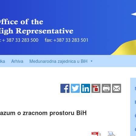
ika
Arhiva
Međunarodna zajednica u BiH
orazum o zracnom prostoru BiH