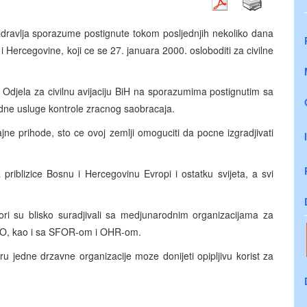
zdravlja sporazume postignute tokom posljednjih nekoliko dana
i Hercegovine, koji ce se 27. januara 2000. osloboditi za civilne
ra Odjela za civilnu avijaciju BiH na sporazumima postignutim sa
dne usluge kontrole zracnog saobracaja.
jne prihode, sto ce ovoj zemlji omoguciti da pocne izgradjivati
priblizice Bosnu i Hercegovinu Evropi i ostatku svijeta, a svi
.
tori su blisko suradjivali sa medjunarodnim organizacijama za
AO, kao i sa SFOR-om i OHR-om.
u jedne drzavne organizacije moze donijeti opipljivu korist za