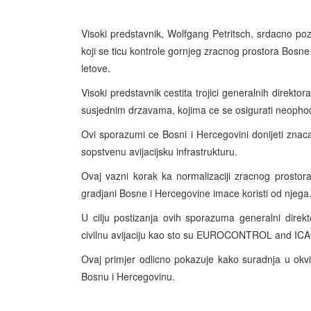
Visoki predstavnik, Wolfgang Petritsch, srdacno po
koji se ticu kontrole gornjeg zracnog prostora Bosne 
letove.
Visoki predstavnik cestita trojici generalnih direkto
susjednim drzavama, kojima ce se osigurati neopho
Ovi sporazumi ce Bosni i Hercegovini donijeti znaca
sopstvenu avijacijsku infrastrukturu.
Ovaj vazni korak ka normalizaciji zracnog prostora 
gradjani Bosne i Hercegovine imace koristi od njega
U cilju postizanja ovih sporazuma generalni direk
civilnu avijaciju kao sto su EUROCONTROL and IC
Ovaj primjer odlicno pokazuje kako suradnja u okvir
Bosnu i Hercegovinu.