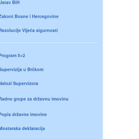
Ustav BiH
Zakoni Bosne i Hercegovine
Rezolucije Vijeća sigurnosti
Program 5+2
Supervizija u Brčkom
Nalozi Supervizora
Radne grupe za državnu imovinu
Popis državne imovine
Mostarska deklaracija