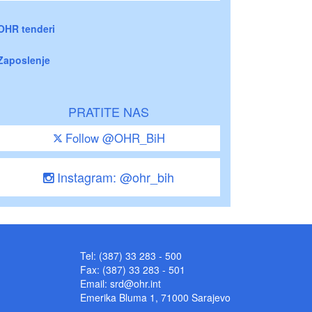
OHR tenderi
Zaposlenje
PRATITE NAS
Follow @OHR_BiH
Instagram: @ohr_bih
Tel: (387) 33 283 - 500
Fax: (387) 33 283 - 501
Email:
srd@ohr.int
Emerika Bluma 1, 71000 Sarajevo