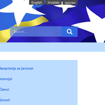
English
hrvatski
cрпски
Saopćenja za javnost
Intervjui
Članci
Govori