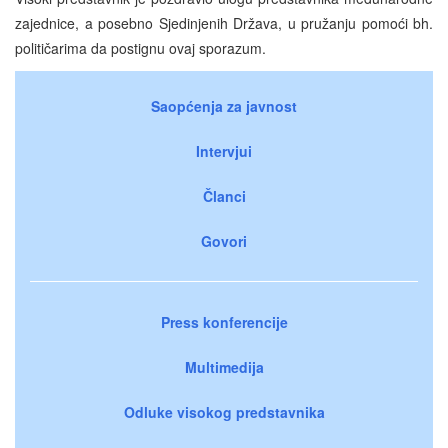
zajednice, a posebno Sjedinjenih Država, u pružanju pomoći bh.
političarima da postignu ovaj sporazum.
Saopćenja za javnost
Intervjui
Članci
Govori
Press konferencije
Multimedija
Odluke visokog predstavnika