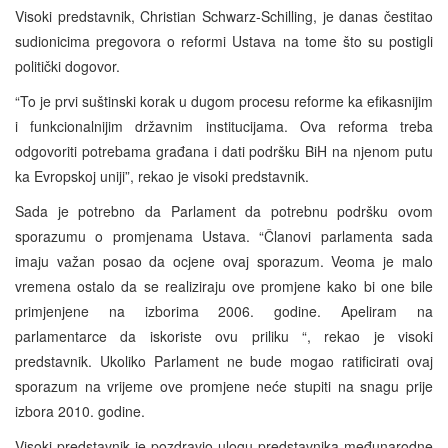
Visoki predstavnik, Christian Schwarz-Schilling, je danas čestitao
sudionicima pregovora o reformi Ustava na tome što su postigli
politički dogovor.
“To je prvi suštinski korak u dugom procesu reforme ka efikasnijim
i funkcionalnijim državnim institucijama. Ova reforma treba
odgovoriti potrebama građana i dati podršku BiH na njenom putu
ka Evropskoj uniji”, rekao je visoki predstavnik.
Sada je potrebno da Parlament da potrebnu podršku ovom
sporazumu o promjenama Ustava. “Članovi parlamenta sada
imaju važan posao da ocjene ovaj sporazum. Veoma je malo
vremena ostalo da se realiziraju ove promjene kako bi one bile
primjenjene na izborima 2006. godine. Apeliram na
parlamentarce da iskoriste ovu priliku “, rekao je visoki
predstavnik. Ukoliko Parlament ne bude mogao ratificirati ovaj
sporazum na vrijeme ove promjene neće stupiti na snagu prije
izbora 2010. godine.
Visoki predstavnik je pozdravio ulogu predstavnika međunarodne