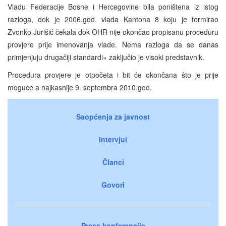
Vladu Federacije Bosne i Hercegovine bila poništena iz istog
razloga, dok je 2006.god. vlada Kantona 8 koju je formirao
Zvonko Jurišić čekala dok OHR nije okončao propisanu proceduru
provjere prije imenovanja vlade. Nema razloga da se danas
primjenjuju drugačiji standardi» zaključio je visoki predstavnik.
Procedura provjere je otpočeta i bit će okončana što je prije
moguće a najkasnije 9. septembra 2010.god.
Saopćenja za javnost
Intervjui
Članci
Govori
Press konferencije