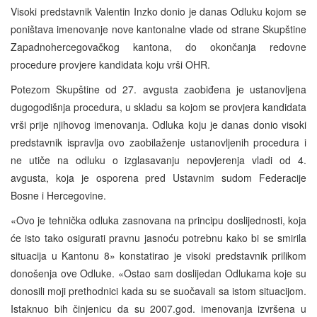
Visoki predstavnik Valentin Inzko donio je danas Odluku kojom se
poništava imenovanje nove kantonalne vlade od strane Skupštine
Zapadnohercegovačkog kantona, do okončanja redovne
procedure provjere kandidata koju vrši OHR.
Potezom Skupštine od 27. avgusta zaobiđena je ustanovljena
dugogodišnja procedura, u skladu sa kojom se provjera kandidata
vrši prije njihovog imenovanja. Odluka koju je danas donio visoki
predstavnik ispravlja ovo zaobilaženje ustanovljenih procedura i
ne utiče na odluku o izglasavanju nepovjerenja vladi od 4.
avgusta, koja je osporena pred Ustavnim sudom Federacije
Bosne i Hercegovine.
«Ovo je tehnička odluka zasnovana na principu doslijednosti, koja
će isto tako osigurati pravnu jasnoću potrebnu kako bi se smirila
situacija u Kantonu 8» konstatirao je visoki predstavnik prilikom
donošenja ove Odluke. «Ostao sam doslijedan Odlukama koje su
donosili moji prethodnici kada su se suočavali sa istom situacijom.
Istaknuo bih činjenicu da su 2007.god. imenovanja izvršena u