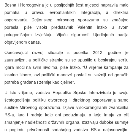
Bosna i Hercegovina je u posljednjih šest mjeseci napravila malo
pomaka u pravcu evroatlantskih integracija, a direktna
osporavanja Dejtonskog mirovnog sporazuma su značajno
porasla, piše visoki predstavnik Valentin Inzko u svom
polugodišnjem izvještaju Vijeću sigurnosti Ujedinjenih nacija
objavljenom danas.
Obećavajući razvoj situacije s početka 2012. godine je
zaustavljen, a političke stranke su se upustile u beskrajnu seriju
igara moći na svim nivoima, piše Inzko. “U vrijeme kampanje za
lokalne izbore, ovi politički manevri postali su važniji od gorućih
potreba građana i zemlje kao cjeline”.
U isto vrijeme, vodstvo Republike Srpske intenziviralo je svoju
šestogodišnju politiku otvorenog i direktnog osporavanja same
suštine Mirovnog sporazuma. Izjave visokorangiranih zvaničnika
RS-a, kao i radnje koje oni poduzimaju, a koje imaju za cilj
smanjenje nadležnosti državnih organa, izazivaju duboke sumnje
u pogledu privrženosti sadašnjeg vodstva RS-a najosnovnijim