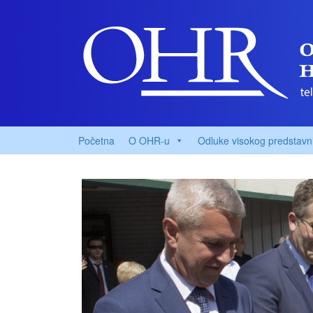
Početna
O OHR-u
Odluke visokog predstavn