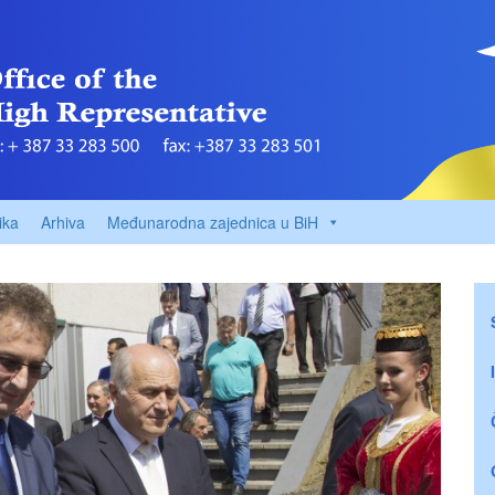
ika
Arhiva
Međunarodna zajednica u BiH