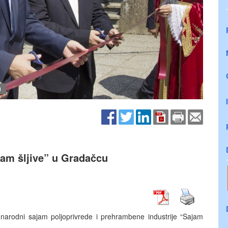
u
jam šljive” u Gradačcu
unarodni sajam poljoprivrede i prehrambene industrije “Sajam