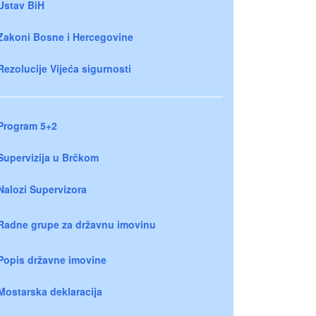
Ustav BiH
Zakoni Bosne i Hercegovine
Rezolucije Vijeća sigurnosti
Program 5+2
Supervizija u Brčkom
Nalozi Supervizora
Radne grupe za državnu imovinu
Popis državne imovine
Mostarska deklaracija