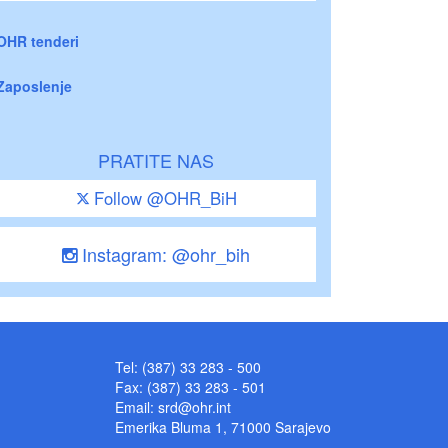
OHR tenderi
Zaposlenje
PRATITE NAS
Follow @OHR_BiH
Instagram: @ohr_bih
Tel: (387) 33 283 - 500
Fax: (387) 33 283 - 501
Email:
srd@ohr.int
Emerika Bluma 1, 71000 Sarajevo