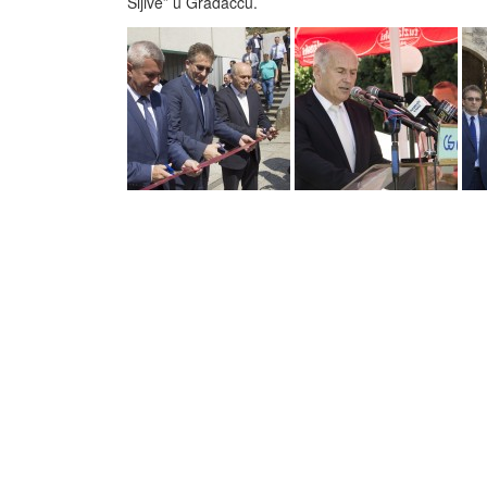
Šljive” u Gradačcu.