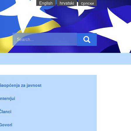
English
hrvatski
cрпски
Saopćenja za javnost
Intervjui
Članci
Govori