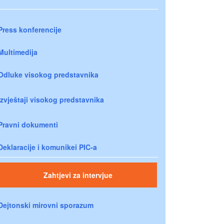
Press konferencije
Multimedija
Odluke visokog predstavnika
Izvještaji visokog predstavnika
Pravni dokumenti
Deklaracije i komunikei PIC-a
Zahtjevi za intervjue
Dejtonski mirovni sporazum