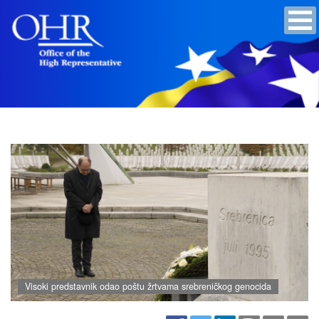
Visoki predstavnik odao poštu žrtvama srebreničkog genocida