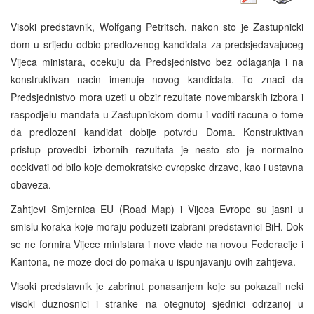
Visoki predstavnik, Wolfgang Petritsch, nakon sto je Zastupnicki
dom u srijedu odbio predlozenog kandidata za predsjedavajuceg
Vijeca ministara, ocekuju da Predsjednistvo bez odlaganja i na
konstruktivan nacin imenuje novog kandidata. To znaci da
Predsjednistvo mora uzeti u obzir rezultate novembarskih izbora i
raspodjelu mandata u Zastupnickom domu i voditi racuna o tome
da predlozeni kandidat dobije potvrdu Doma. Konstruktivan
pristup provedbi izbornih rezultata je nesto sto je normalno
ocekivati od bilo koje demokratske evropske drzave, kao i ustavna
obaveza.
Zahtjevi Smjernica EU (Road Map) i Vijeca Evrope su jasni u
smislu koraka koje moraju poduzeti izabrani predstavnici BiH. Dok
se ne formira Vijece ministara i nove vlade na novou Federacije i
Kantona, ne moze doci do pomaka u ispunjavanju ovih zahtjeva.
Visoki predstavnik je zabrinut ponasanjem koje su pokazali neki
visoki duznosnici i stranke na otegnutoj sjednici odrzanoj u