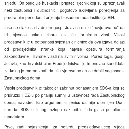
srijedu. On osudjuje huskacki i prijeteci rjecnik koji su upraznjavali
neki zastupnici i duznosnici, pogotovo iskrivljena poredjenja sa
predratnim periodom i prijetnje blokadom rada institucija BiH.
Iako se slaze sa tvrdnjom gosp. Jelavica da je “nevjerovatno” da
tri mjeseca nakon izbora jos nije formirana vlast, Visoki
predstavnik je u potpunosti svjestan cinjenice da ova izjava dolazi
od predsjednika stranke koja najvise opstruira formiranja
zakonodavne i izvrsne vlasti na svim nivoima. Pored toga, gosp.
Jelavic, kao hrvatski clan Predsjednistva, je imenovao kandidata
za kojeg je morao znati da nije vjerovatno da ce dobiti saglasnost
Zastupnickog doma.
Visoki predstavnik je takodjer zabrinut ponasanjem SDS-a koji se
pridruzio HDZ-u po pitanju sumnji u ustavnost rada Zastupnickog
doma, navodeci kao argument cinjenicu da nije oformljen Dom
naroda. SDS je iz tog razloga cak odbio i da glasa po pitanju
mandatara.
Prvo, radi pojasnjenja: za potvrdu predsjedavajuceg Vijeca