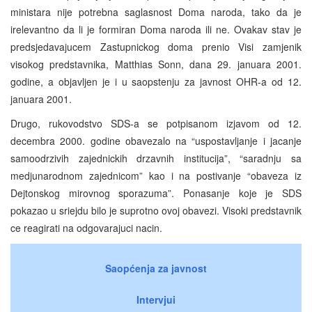
ministara nije potrebna saglasnost Doma naroda, tako da je
irelevantno da li je formiran Doma naroda ili ne. Ovakav stav je
predsjedavajucem Zastupnickog doma prenio Visi zamjenik
visokog predstavnika, Matthias Sonn, dana 29. januara 2001.
godine, a objavljen je i u saopstenju za javnost OHR-a od 12.
januara 2001.
Drugo, rukovodstvo SDS-a se potpisanom izjavom od 12.
decembra 2000. godine obavezalo na “uspostavljanje i jacanje
samoodrzivih zajednickih drzavnih institucija”, “saradnju sa
medjunarodnom zajednicom” kao i na postivanje “obaveza iz
Dejtonskog mirovnog sporazuma”. Ponasanje koje je SDS
pokazao u sriejdu bilo je suprotno ovoj obavezi. Visoki predstavnik
ce reagirati na odgovarajuci nacin.
Saopćenja za javnost
Intervjui