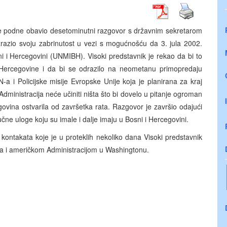
je podne obavio desetominutni razgovor s državnim sekretarom
zrazio svoju zabrinutost u vezi s mogućnošću da 3. jula 2002.
i Hercegovini (UNMIBH). Visoki predstavnik je rekao da bi to
ercegovine i da bi se odrazilo na neometanu primopredaju
a i Policijske misije Evropske Unije koja je planirana za kraj
ministracija neće učiniti ništa što bi dovelo u pitanje ogroman
govina ostvarila od završetka rata. Razgovor je završio odajući
ne uloge koju su imale i dalje imaju u Bosni i Hercegovini.
 kontakata koje je u proteklih nekoliko dana Visoki predstavnik
a i američkom Administracijom u Washingtonu.