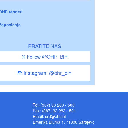
OHR tenderi
Zaposlenje
PRATITE NAS
Follow @OHR_BiH
Instagram: @ohr_bih
Tel: (387) 33 283 - 500
Fax: (387) 33 283 - 501
Email:
srd@ohr.int
Emerika Bluma 1, 71000 Sarajevo