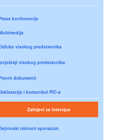
Press konferencije
Multimedija
Odluke visokog predstavnika
Izvještaji visokog predstavnika
Pravni dokumenti
Deklaracije i komunikei PIC-a
Zahtjevi za intervjue
Dejtonski mirovni sporazum