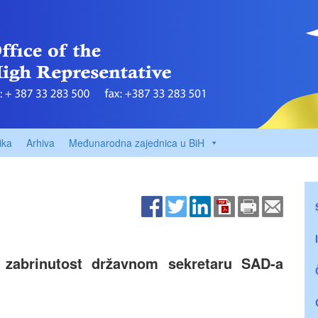
ika
Arhiva
Međunarodna zajednica u BiH
u zabrinutost državnom sekretaru SAD-a