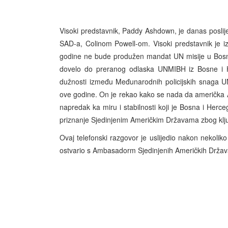
Visoki predstavnik, Paddy Ashdown, je danas posli
SAD-a, Colinom Powell-om. Visoki predstavnik je i
godine ne bude produžen mandat UN misije u Bosni 
dovelo do preranog odlaska UNMIBH iz Bosne i H
dužnosti između Međunarodnih policijskih snaga UN-
ove godine. On je rekao kako se nada da američka Ad
napredak ka miru i stabilnosti koji je Bosna i Herce
priznanje Sjedinjenim Američkim Državama zbog ključ
Ovaj telefonski razgovor je uslijedio nakon nekoliko
ostvario s Ambasadorm Sjedinjenih Američkih Držav