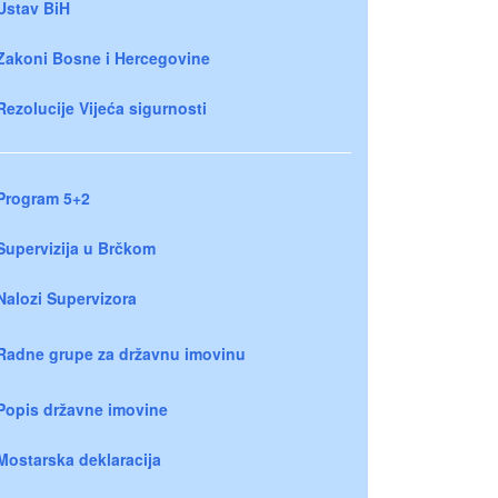
Ustav BiH
Zakoni Bosne i Hercegovine
Rezolucije Vijeća sigurnosti
Program 5+2
Supervizija u Brčkom
Nalozi Supervizora
Radne grupe za državnu imovinu
Popis državne imovine
Mostarska deklaracija