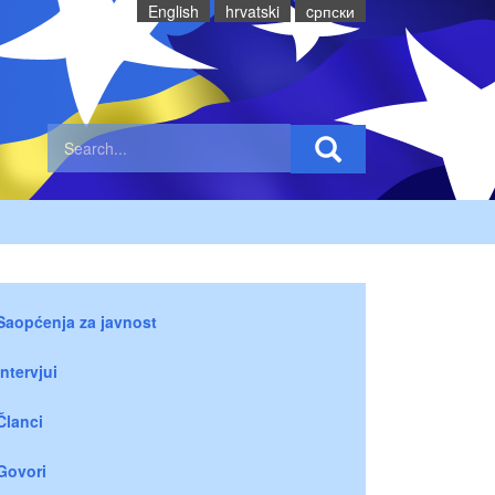
English
hrvatski
cрпски
Saopćenja za javnost
Intervjui
Članci
Govori