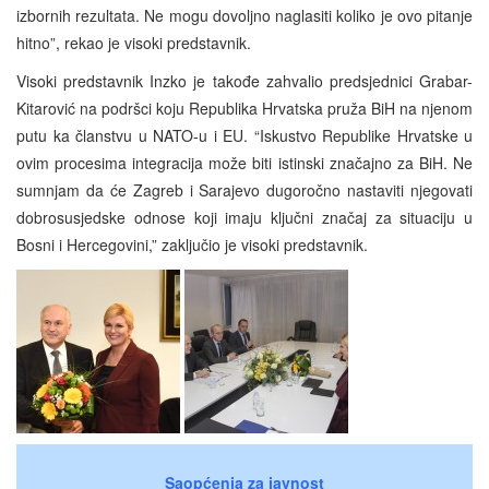
izbornih rezultata. Ne mogu dovoljno naglasiti koliko je ovo pitanje
hitno”, rekao je visoki predstavnik.
Visoki predstavnik Inzko je takođe zahvalio predsjednici Grabar-
Kitarović na podršci koju Republika Hrvatska pruža BiH na njenom
putu ka članstvu u NATO-u i EU. “Iskustvo Republike Hrvatske u
ovim procesima integracija može biti istinski značajno za BiH. Ne
sumnjam da će Zagreb i Sarajevo dugoročno nastaviti njegovati
dobrosusjedske odnose koji imaju ključni značaj za situaciju u
Bosni i Hercegovini,” zaključio je visoki predstavnik.
Saopćenja za javnost