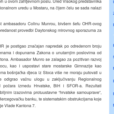
jeh u ovom zahtjevnom poslu. Ured Visokog predstavnika
ionalnom uredu u Mostaru, na
ijem
elu se sada nalazi
č
č
st ambasadoru Colinu Munrou, bivšem šefu OHR-ovog
i predanost provedbi Daytonskog mirovnog sporazuma za
R je postigao zna
ajan napredak po odre
enom broju
č
đ
mjenama i dopunama Zakona o unutarnjim poslovima od
tona. Ambasador Munro se zalagao za pozitivan razvoj
ocu, kao i uspostavi stare mostarske Gimnazije kao
ima bošnja
ka djeca iz Stoca više ne moraju putovati u
č
je odigrao va
nu ulogu u zaklju
ivanju Regionalnog
ž
č
d po
ara izme
u Hrvatske, BiH i SFOR-a. Rezultati
ž
đ
iljnim izazovima protuustavne “hrvatske samouprave”,
 Hercegova
ku banku, te sistematskim obstrukcijama koje
č
nje Vlade Kantona 7.