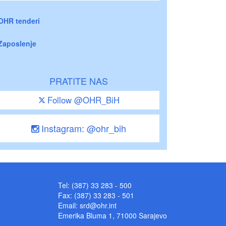
OHR tenderi
Zaposlenje
PRATITE NAS
Follow @OHR_BiH
Instagram: @ohr_bih
Tel: (387) 33 283 - 500
Fax: (387) 33 283 - 501
Email:
srd@ohr.int
Emerika Bluma 1, 71000 Sarajevo