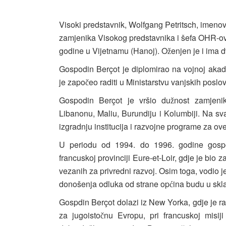
Visoki predstavnik, Wolfgang Petritsch, imeno
zamjenika Visokog predstavnika i šefa OHR-ov
godine u Vijetnamu (Hanoj). O
enjen je i ima 
ž
Gospodin Berçot je diplomirao na vojnoj akad
je zapo
eo raditi u Ministarstvu vanjskih posl
č
Gospodin Berçot je vršio du
nost zamjeni
ž
Libanonu, Maliu, Burundiju i Kolumbiji. Na sv
izgradnju institucija i razvojne programe za ov
U periodu od 1994. do 1996. godine gospo
francuskoj provinciji Eure-et-Loir, gdje je bio z
vezanih za privredni razvoj. Osim toga, vodio j
donošenja odluka od strane op
ina budu u skl
ć
Gospdin Berçot dolazi iz New Yorka, gdje je rad
za jugoisto
nu Evropu, pri francuskoj misij
č