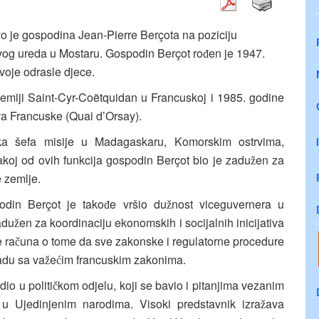
vo je gospodina Jean-Pierre Berçota na poziciju
og ureda u Mostaru. Gospodin Berçot ro
en je 1947.
đ
dvoje odrasle djece.
emiji Saint-Cyr-Coëtquidan u Francuskoj i 1985. godine
ova Francuske (Quai d’Orsay).
ka šefa misije u Madagaskaru, Komorskim ostrvima,
akoj od ovih funkcija gospodin Berçot bio je zadu
en za
ž
e zemlje.
din Berçot je tako
e vršio du
nost viceguvernera u
đ
ž
adu
en za koordinaciju ekonomskih i socijalnih inicijativa
ž
e ra
una o tome da sve zakonske i regulatorne procedure
č
adu sa va
e
im francuskim zakonima.
ž
ć
io u politi
kom odjelu, koji se bavio i pitanjima vezanim
č
i u Ujedinjenim narodima. Visoki predstavnik izra
ava
ž