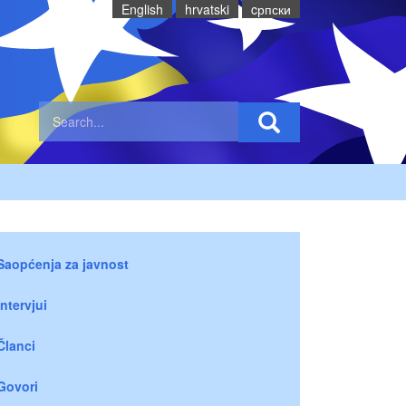
English
hrvatski
cрпски
Saopćenja za javnost
Intervjui
Članci
Govori