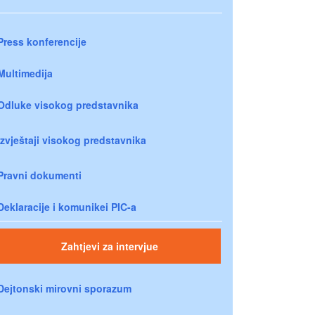
Press konferencije
Multimedija
Odluke visokog predstavnika
Izvještaji visokog predstavnika
Pravni dokumenti
Deklaracije i komunikei PIC-a
Zahtjevi za intervjue
Dejtonski mirovni sporazum