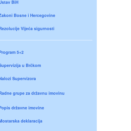
Ustav BiH
Zakoni Bosne i Hercegovine
Rezolucije Vijeća sigurnosti
Program 5+2
Supervizija u Brčkom
Nalozi Supervizora
Radne grupe za državnu imovinu
Popis državne imovine
Mostarska deklaracija