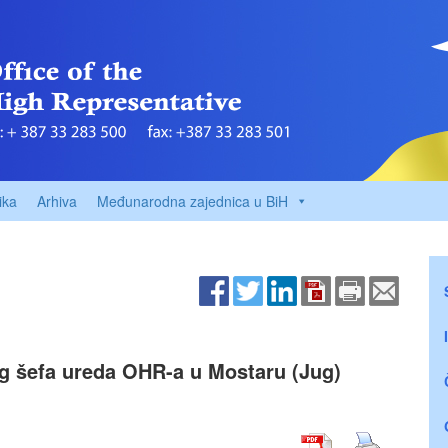
ika
Arhiva
Međunarodna zajednica u BiH
g šefa ureda OHR-a u Mostaru (Jug)