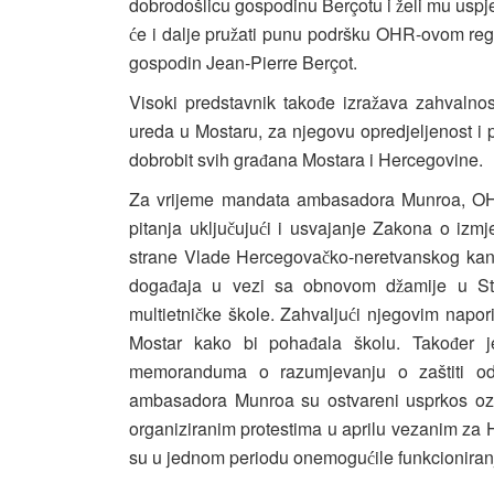
dobrodošlicu gospodinu Berçotu i
eli mu usp
ž
e i dalje pru
ati punu podršku OHR-ovom reg
ć
ž
gospodin Jean-Pierre Berçot.
Visoki predstavnik tako
e izra
ava zahvalno
đ
ž
ureda u Mostaru, za njegovu opredjeljenost 
dobrobit svih gra
ana Mostara i Hercegovine.
đ
Za vrijeme mandata ambasadora Munroa, OH
pitanja uklju
uju
i i usvajanje Zakona o iz
č
ć
strane Vlade Hercegova
ko-neretvanskog kan
č
doga
aja u vezi sa obnovom d
amije u St
đ
ž
multietni
ke škole. Zahvalju
i njegovim napor
č
ć
Mostar kako bi poha
ala školu. Tako
er 
đ
đ
memoranduma o razumjevanju o zaštiti o
ambasadora Munroa su ostvareni usprkos ozb
organiziranim protestima u aprilu vezanim za
su u jednom periodu onemogu
ile funkcionira
ć