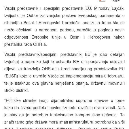
Visoki predstavnik i specijalni predstavnik EU, Miroslav Lajčák,
izvijestio je Odbor za vanjske poslove Evropskog parlamenta o
situaciji u Bosni i Hercegovini i predočio analizu o tome šta se
može očekivati u narednom periodu, naročito u pogledu novih
odgovornosti Evropske unije u Bosni i Hercegovini nakon
prestanka rada OHR-a.
Visoki predstavnik/specijalni predstavnik EU je dao detaljan
izvještaj o napretku koji je ostvarila BiH u ispunjavanju uslova i
ciljeva za tranziciju OHR-a u Ured specijalnog predstavnika EU
(EUSR) koje je utvrdilo Vijeće za implementaciju mira u februaru,
te je istaknuo dva glavna neriješena pitanja, državnu imovinu i
Brčko distrikt.
“Političke stranke imaju dijametralno suprotne stavove o tome
kako da izvrše podjelu imovine između različitih nivoa vlasti. Naš
je stav da je potrebno funkcionalno kompromisno rješenje. To
znači tamo gdje država mora imati infrastrukturu potrebnu da vrši
svoje Ustavom propisane dužnosti. Budući da status Brčko