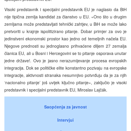
Visoki predstavnik i specijalni predstavnik EU je naglasio da BiH
nije tipična zemlja kandidat za članstvo u EU. «Ono što u drugim
zemljama može predstavljati tehnički zahtjev, u BiH se može lako
pretvoriti u krajnje ispolitizirano pitanje. Dobar primjer za ovo je
jedinstveni ekonomski prostor kao jedno od temeljnih načela EU.
Njegove prednosti su jednoglasno prihvaćene diljem 27 zemalja
članica EU, ali u Bosni i Hercegovini se to pitanje osporava unutar
jedne države!. Ovo je jasno nerazumijevanje procesa evropskih
integracija. Dok se političke elite konstantno pozivaju na evropske
integracije, aktivnosti stranaka nesumnjivo potvrđuju da je za njih
‘nacionalno pitanje’ još uvijek ključno pitanje», zaključio je visoki
predstavnik i specijalni predstavnik EU, Miroslav Lajčák.
Saopćenja za javnost
Intervjui