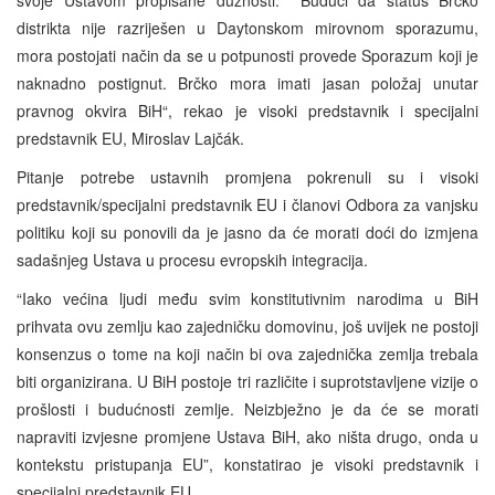
distrikta nije razriješen u Daytonskom mirovnom sporazumu,
mora postojati način da se u potpunosti provede Sporazum koji je
naknadno postignut. Brčko mora imati jasan položaj unutar
pravnog okvira BiH“, rekao je visoki predstavnik i specijalni
predstavnik EU, Miroslav Lajčák.
Pitanje potrebe ustavnih promjena pokrenuli su i visoki
predstavnik/specijalni predstavnik EU i članovi Odbora za vanjsku
politiku koji su ponovili da je jasno da će morati doći do izmjena
sadašnjeg Ustava u procesu evropskih integracija.
“Iako većina ljudi među svim konstitutivnim narodima u BiH
prihvata ovu zemlju kao zajedničku domovinu, još uvijek ne postoji
konsenzus o tome na koji način bi ova zajednička zemlja trebala
biti organizirana. U BiH postoje tri različite i suprotstavljene vizije o
prošlosti i budućnosti zemlje. Neizbježno je da će se morati
napraviti izvjesne promjene Ustava BiH, ako ništa drugo, onda u
kontekstu pristupanja EU”, konstatirao je visoki predstavnik i
specijalni predstavnik EU.