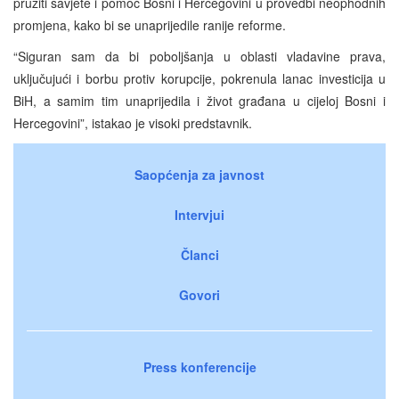
pružiti savjete i pomoć Bosni i Hercegovini u provedbi neophodnih
promjena, kako bi se unaprijedile ranije reforme.
“Siguran sam da bi poboljšanja u oblasti vladavine prava,
uključujući i borbu protiv korupcije, pokrenula lanac investicija u
BiH, a samim tim unaprijedila i život građana u cijeloj Bosni i
Hercegovini”, istakao je visoki predstavnik.
Saopćenja za javnost
Intervjui
Članci
Govori
Press konferencije