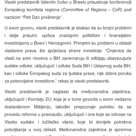
Visoki predstavnik Valentin Inzko u Briselu prisustvuje konferenciji
Evropskog komiteta regiona (
Committee of Regions
– CoR) pod
nazivom “Peti Dan proširenja”.
U svom govoru, visoki predstavnik je istakao da su brojni problemi
i dalje prisutni, uprkos značajnim političkim i finansijskim
investicijama u Bosni i Hercegovini. Primjetni su problemi u oblasti
vladavine prava, što sprječava strane investicije. “Činjenica da
vlasti na svim nivoima u BiH zanemaruju ili odbijaju obavezujuće
sudske odluke, uključujući i odluke Suda BiH i Ustavnog suda BiH,
kao i odluke Evropskog suda za ljudska prava, nije dobra poruka
za potencijalne investitore,” rekao je visoki predstavnik.
Visoki predstavnik je naglasio da međunarodna zajednica,
uključujući i Komisiju EU, koja je o tome govorila u svom nedavno
dostavljenom Mišljenju, također prepoznaje potrebu da se
provedu reforme u pravosuđu, uključujući i one koje se odnose na
Visoko sudsko i tužilačko vijeće, koje bi donijele potrebna
poboljšanja u ovoj oblasti. Međunarodna zajednica je spremna