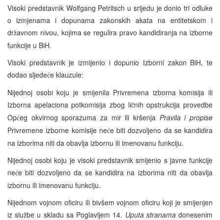
Visoki predstavnik Wolfgang Petritsch u srijedu je donio tri odluke
o izmjenama i dopunama zakonskih akata na entitetskom i
dr
avnom nivou, kojima se regulira pravo kandidiranja na izborne
ž
funkcije u BiH.
Visoki predstavnik je izmijenio i dopunio Izborni zakon BiH, te
dodao sljede
e klauzule:
ć
Nijednoj osobi koju je smijenila Privremena izborna komisija ili
Izborna apelaciona potkomisija zbog li
nih opstrukcija provedbe
č
Op
eg okvirnog sporazuma za mir ili kršenja
Pravila i propise
ć
Privremene izborne komisije ne
e biti dozvoljeno da se kandidira
ć
na izborima niti da obavlja izbornu ili imenovanu funkciju.
Nijednoj osobi koju je visoki predstavnik smijenio s javne funkcije
ne
e biti dozvoljeno da se kandidira na izborima niti da obavlja
ć
izbornu ili imenovanu funkciju.
Nijednom vojnom oficiru ili bivšem vojnom oficiru koji je smijenjen
iz slu
be u skladu sa Poglavljem 14.
Uputa stranama
donesenim
ž