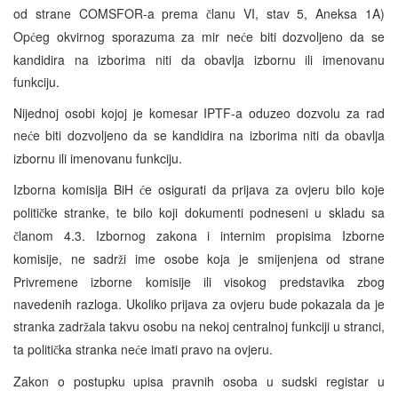
od strane COMSFOR-a prema
lanu VI, stav 5, Aneksa 1A)
č
Op
eg okvirnog sporazuma za mir ne
e biti dozvoljeno da se
ć
ć
kandidira na izborima niti da obavlja izbornu ili imenovanu
funkciju.
Nijednoj osobi kojoj je komesar IPTF-a oduzeo dozvolu za rad
ne
e biti dozvoljeno da se kandidira na izborima niti da obavlja
ć
izbornu ili imenovanu funkciju.
Izborna komisija BiH
e osigurati da prijava za ovjeru bilo koje
ć
politi
ke stranke, te bilo koji dokumenti podneseni u skladu sa
č
lanom 4.3. Izbornog zakona i internim propisima Izborne
č
komisije, ne sadr
i ime osobe koja je smijenjena od strane
ž
Privremene izborne komisije ili visokog predstavika zbog
navedenih razloga. Ukoliko prijava za ovjeru bude pokazala da je
stranka zadr
ala takvu osobu na nekoj centralnoj funkciji u stranci,
ž
ta politi
ka stranka ne
e imati pravo na ovjeru.
č
ć
Zakon o postupku upisa pravnih osoba u sudski registar u