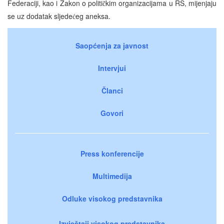
Federaciji, kao i Zakon o politi
kim organizacijama u RS, mijenjaju
č
se uz dodatak sljede
eg aneksa.
ć
Saopćenja za javnost
Intervjui
Članci
Govori
Press konferencije
Multimedija
Odluke visokog predstavnika
Izvještaji visokog predstavnika