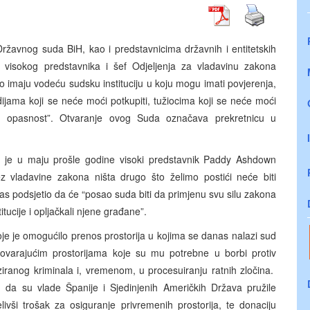
žavnog suda BiH, kao i predstavnicima državnih i entitetskih
ik visokog predstavnika i šef Odjeljenja za vladavinu zakona
 imaju vodeću sudsku instituciju u koju mogu imati povjerenja,
udijama koji se neće moći potkupiti, tužiocima koji se neće moći
i u opasnost”. Otvaranje ovog Suda označava prekretnicu u
i je u maju prošle godine visoki predstavnik Paddy Ashdown
 vladavine zakona ništa drugo što želimo postići neće biti
s podsjetio da će “posao suda biti da primjenu svu silu zakona
itucije i opljačkali njene građane”.
je je omogućilo prenos prostorija u kojima se danas nalazi sud
arajućim prostorijama koje su mu potrebne u borbi protiv
iranog kriminala i, vremenom, u procesuiranju ratnih zločina.
 da su vlade Španije i Sjedinjenih Američkih Država pružile
ivši trošak za osiguranje privremenih prostorija, te donaciju