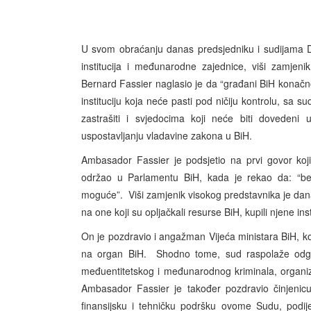
U svom obraćanju danas predsjedniku i sudijama Dr
institucija i međunarodne zajednice, viši zamjen
Bernard Fassier naglasio je da “građani BiH konačno
instituciju koja neće pasti pod ničiju kontrolu, sa s
zastrašiti i svjedocima koji neće biti doveden
uspostavljanju vladavine zakona u BiH.
Ambasador Fassier je podsjetio na prvi govor koj
održao u Parlamentu BiH, kada je rekao da: “bez
moguće”. Viši zamjenik visokog predstavnika je dana
na one koji su opljačkali resurse BiH, kupili njene inst
On je pozdravio i angažman Vijeća ministara BiH, ko
na organ BiH. Shodno tome, sud raspolaže odgov
međuentitetskog i međunarodnog kriminala, organiz
Ambasador Fassier je također pozdravio činjenicu
finansijsku i tehničku podršku ovome Sudu, podijel