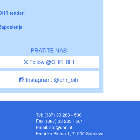
OHR tenderi
Zaposlenje
PRATITE NAS
Follow @OHR_BiH
Instagram: @ohr_bih
Tel: (387) 33 283 - 500
Fax: (387) 33 283 - 501
Email:
srd@ohr.int
Emerika Bluma 1, 71000 Sarajevo