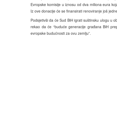
Evropske komisije u iznosu od dva miliona eura koja 
Iz ove donacije će se finansirati renoviranje još jedn
Podsjetivši da će Sud BiH igrati suštinsku ulogu u o
rekao da će “buduće generacije građana BiH prepoz
evropske budućnosti za ovu zemlju”.