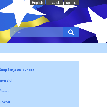
English
hrvatski
cрпски
Saopćenja za javnost
Intervjui
Članci
Govori