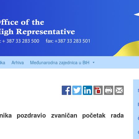
ika
Arhiva
Međunarodna zajednica u BiH
vnika pozdravio zvaničan početak rada