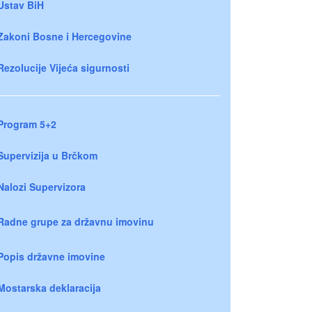
Ustav BiH
Zakoni Bosne i Hercegovine
Rezolucije Vijeća sigurnosti
Program 5+2
Supervizija u Brčkom
Nalozi Supervizora
Radne grupe za državnu imovinu
Popis državne imovine
Mostarska deklaracija