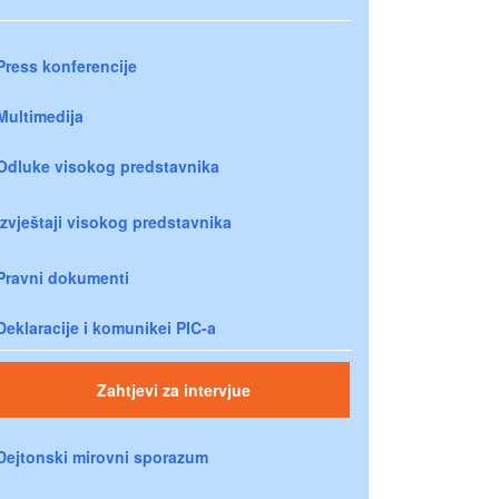
Press konferencije
Multimedija
Odluke visokog predstavnika
Izvještaji visokog predstavnika
Pravni dokumenti
Deklaracije i komunikei PIC-a
Zahtjevi za intervjue
Dejtonski mirovni sporazum