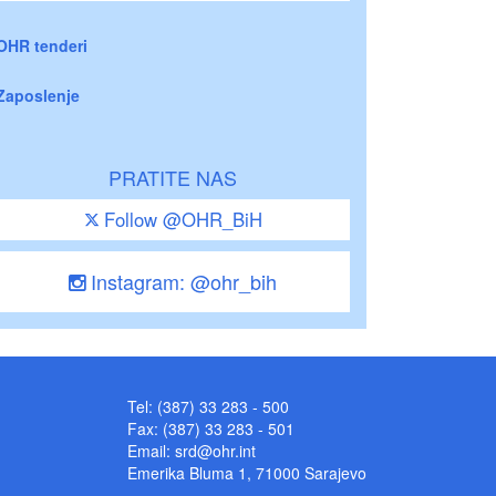
OHR tenderi
Zaposlenje
PRATITE NAS
Follow @OHR_BiH
Instagram: @ohr_bih
Tel: (387) 33 283 - 500
Fax: (387) 33 283 - 501
Email:
srd@ohr.int
Emerika Bluma 1, 71000 Sarajevo