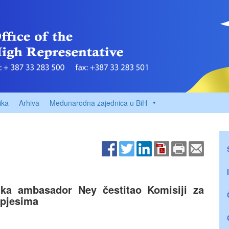
ika
Arhiva
Međunarodna zajednica u BiH
ika ambasador Ney čestitao Komisiji za
spjesima