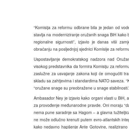
“Komisija za reformu odbrane bila je jedan od vo
stavlja na moderniziranje oružanih snaga BiH kako b
regionalne sigurnosti”, izjavio je danas viši z
obraćanju na posljednjoj sjednici Komisije za refor
Uspostavljanje demokratskog nadzora nad Oružan
visokog predstavnika da formira Komisiju za reform
zaslužne za usvajanje zakona koji će omogućiti tra
skladu sa zahtjevima i standardima NATO saveza. “
“oružane snage su preobražene u snage stabilnosti.
Ambasador Ney je izjavio kako organi vlasti u BiH, 
za provođenje međunarodne pravde. Oni moraju “da
nema pune saradnje sa Hagom – a glavna tužiteljica 
ne može odlučno krenuti putem evro-atlantskih integ
kako nedavno hapšenje Ante Gotovine, realizirano