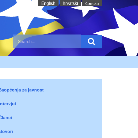
English
hrvatski
cрпски
Saopćenja za javnost
Intervjui
Članci
Govori