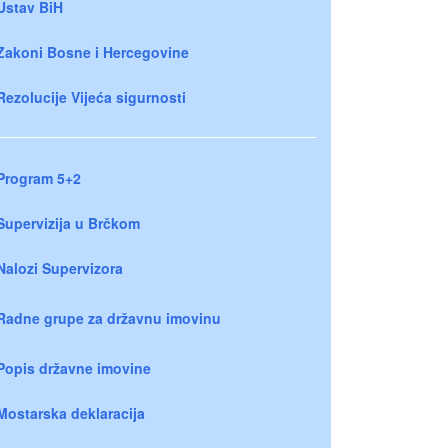
Ustav BiH
Zakoni Bosne i Hercegovine
Rezolucije Vijeća sigurnosti
Program 5+2
Supervizija u Brčkom
Nalozi Supervizora
Radne grupe za državnu imovinu
Popis državne imovine
Mostarska deklaracija