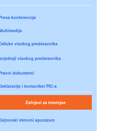
Press konferencije
Multimedija
Odluke visokog predstavnika
Izvještaji visokog predstavnika
Pravni dokumenti
Deklaracije i komunikei PIC-a
Zahtjevi za intervjue
Dejtonski mirovni sporazum