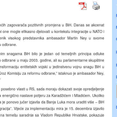
dećih zagovarača pozitivnih promjena u BiH. Danas se akcenat
i one mogle efikasno djelovati u kontekstu integracije u NATO i
amjenik visokog predstavnika ambasador Martin Ney u svome
mu odbrane.
im snagama BiH bilo je jedan od temeljnih principa odluke
u odbrane u maju 2003. godine, ali su parlamentarne skupštine
nsformaciju entitetskih vojski u jedinstvenu vojnu snagu BiH u
Kroz Komisiju za reformu odbrane,” istaknuo je ambasador Ney,
”
a posebno vlasti u RS, sada moraju dokazati svoje opredjeljenje
 energično nastave potjeru za Karadžićem i Mladićem. Ukoliko
je ponovo jučer izjavila da Banja Luka mora uraditi više – BiH
racija”. Vijeće za implementaciju mira je 15. decembra izjavilo
 na temelju saradnje sa Vladom Republike Hrvatske, pokazuje