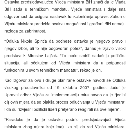
Ostavka predsjedavajućeg Vijeća ministara BiH znači da je Vlada
BiH sada u tehničkom mandatu. Vijeće ministara i dalje ima
odgovornost da osigura nastavak funkcioniranja uprave. Zakon o
Vijeću ministara predviđa ovakvu mogućnost i građani BiH nemaju
razloga za zabrinutost.
“Odluka Nikole Špirića da podnese ostavku je njegovo pravo i
njegov izbor, ali to nije odgovoran potez”, danas je izjavio visoki
predstavnik Miroslav Lajčak. “To neće smiriti sadašnju političku
situaciju, ali očekujem od Vijeća ministara da u potpunosti
funkcionira u svom tehničkom mandatu”, rekao je on.
Kao izgovor za ovu i druge planirane ostavke navodi se Odluka
visokog predstavnika od 19. oktobra 2007. godine. Jučer je
Upravni odbor Vijeća za implementaciju mira naveo da je “jedini
cilj ovih mjera da se olakša proces odlučivanja u Vijeću ministara”
i da su “izvjesni politički lideri pretjerano reagirali na ove mjere”.
“Paradoks je da je ostavku podnio predsjedavajući Vijeća
ministara zbog mjera koje imaju za cilj da rad Vijeća ministara,