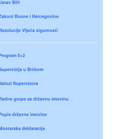
Ustav BiH
Zakoni Bosne i Hercegovine
Rezolucije Vijeća sigurnosti
Program 5+2
Supervizija u Brčkom
Nalozi Supervizora
Radne grupe za državnu imovinu
Popis državne imovine
Mostarska deklaracija