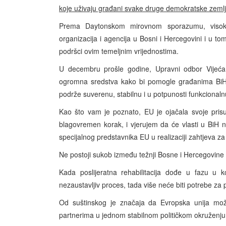
koje uživaju građani svake druge demokratske zeml
Prema Daytonskom mirovnom sporazumu, visoki p
organizacija i agencija u Bosni i Hercegovini i u t
podršci ovim temeljnim vrijednostima.
U decembru prošle godine, Upravni odbor Vijeća 
ogromna sredstva kako bi pomogle građanima BiH –
podrže suverenu, stabilnu i u potpunosti funkcional
Kao što vam je poznato, EU je ojačala svoje prisus
blagovremen korak, i vjerujem da će vlasti u BiH 
specijalnog predstavnika EU u realizaciji zahtjeva za
Ne postoji sukob između težnji Bosne i Hercegovin
Kada poslijeratna rehabilitacija dođe u fazu u 
nezaustavljiv proces, tada više neće biti potrebe z
Od suštinskog je značaja da Evropska unija mo
partnerima u jednom stabilnom političkom okruženju,