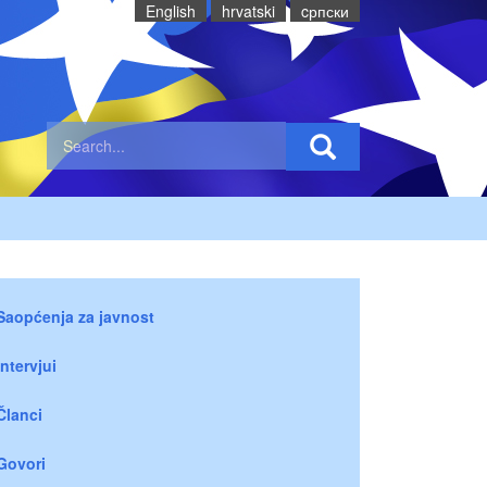
English
hrvatski
cрпски
Saopćenja za javnost
Intervjui
Članci
Govori