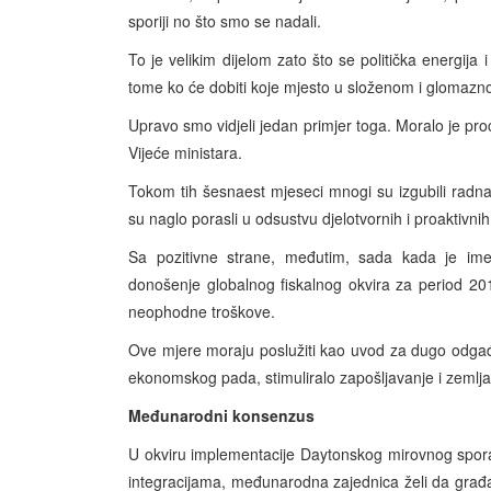
sporiji no što smo se nadali.
To je velikim dijelom zato što se politička energij
tome ko će dobiti koje mjesto u složenom i glomaznom
Upravo smo vidjeli jedan primjer toga. Moralo je pro
Vijeće ministara.
Tokom tih šesnaest mjeseci mnogi su izgubili radna m
su naglo porasli u odsustvu djelotvornih i proaktivnih
Sa pozitivne strane, međutim, sada kada je im
donošenje globalnog fiskalnog okvira za period 20
neophodne troškove.
Ove mjere moraju poslužiti kao uvod za dugo odgađa
ekonomskog pada, stimuliralo zapošljavanje i zemlja v
Međunarodni konsenzus
U okviru implementacije Daytonskog mirovnog spor
integracijama, međunarodna zajednica želi da građa