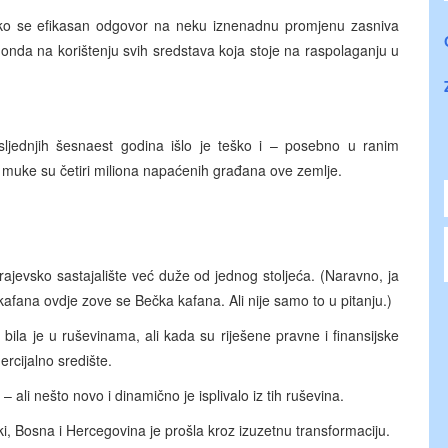
kako se efikasan odgovor na neku iznenadnu promjenu zasniva
 onda na korištenju svih sredstava koja stoje na raspolaganju u
ljednjih šesnaest godina išlo je teško i – posebno u ranim
te muke su četiri miliona napaćenih građana ove zemlje.
ajevsko sastajalište već duže od jednog stoljeća. (Naravno, ja
afana ovdje zove se Bečka kafana. Ali nije samo to u pitanju.)
 bila je u ruševinama, ali kada su riješene pravne i finansijske
ercijalno središte.
 ali nešto novo i dinamično je isplivalo iz tih ruševina.
čki, Bosna i Hercegovina je prošla kroz izuzetnu transformaciju.