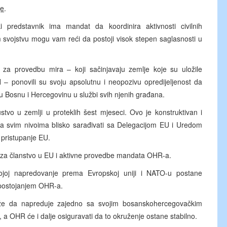
je
.
redstavnik ima mandat da koordinira aktivnosti civilnih
om svojstvu mogu vam reći da postoji visok stepen saglasnosti u
za provedbu mira – koji sačinjavaju zemlje koje su uložile
 ponovili su svoju apsolutnu i neopozivu opredijeljenost da
nu Bosnu i Hercegovinu u službi svih njenih građana.
tvo u zemlji u proteklih šest mjeseci. Ovo je konstruktivan i
na svim nivoima blisko sarađivati sa Delegacijom EU i Uredom
 pristupanje EU.
e za članstvo u EU i aktivne provedbe mandata OHR-a.
kojoj napredovanje prema Evropskoj uniji i NATO-u postane
a postojanjem OHR-a.
že da napreduje zajedno sa svojim bosanskohercegovačkim
 a OHR će i dalje osiguravati da to okruženje ostane stabilno.