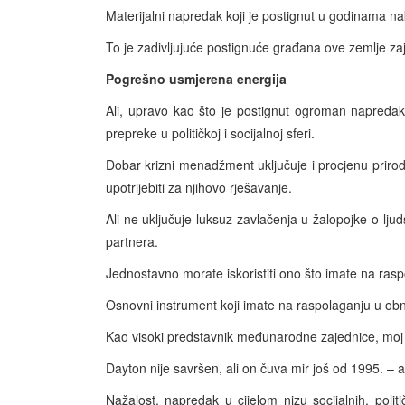
Materijalni napredak koji je postignut u godinama na
To je zadivljujuće postignuće građana ove zemlje 
Pogrešno usmjerena energija
Ali, upravo kao što je postignut ogroman napreda
prepreke u političkoj i socijalnoj sferi.
Dobar krizni menadžment uključuje i procjenu prirode
upotrijebiti za njihovo rješavanje.
Ali ne uključuje luksuz zavlačenja u žalopojke o lju
partnera.
Jednostavno morate iskoristiti ono što imate na raspo
Osnovni instrument koji imate na raspolaganju u ob
Kao visoki predstavnik međunarodne zajednice, mo
Dayton nije savršen, ali on čuva mir još od 1995. – 
Nažalost, napredak u cijelom nizu socijalnih, polit