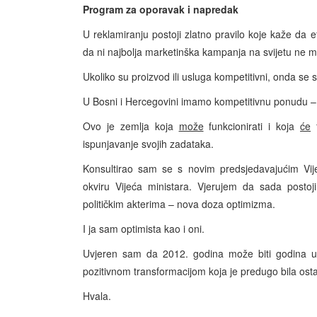
Program za oporavak i napredak
U reklamiranju postoji zlatno pravilo koje kaže da e
da ni najbolja marketinška kampanja na svijetu ne mo
Ukoliko su proizvod ili usluga kompetitivni, onda se
U Bosni i Hercegovini imamo kompetitivnu ponudu – 
Ovo je zemlja koja
može
funkcionirati i koja
će
f
ispunjavanje svojih zadataka.
Konsultirao sam se s novim predsjedavajućim Vij
okviru Vijeća ministara. Vjerujem da sada post
političkim akterima – nova doza optimizma.
I ja sam optimista kao i oni.
Uvjeren sam da 2012. godina može biti godina u k
pozitivnom transformacijom koja je predugo bila ost
Hvala.