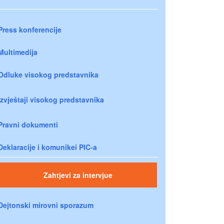
Press konferencije
Multimedija
Odluke visokog predstavnika
Izvještaji visokog predstavnika
Pravni dokumenti
Deklaracije i komunikei PIC-a
Zahtjevi za intervjue
Dejtonski mirovni sporazum