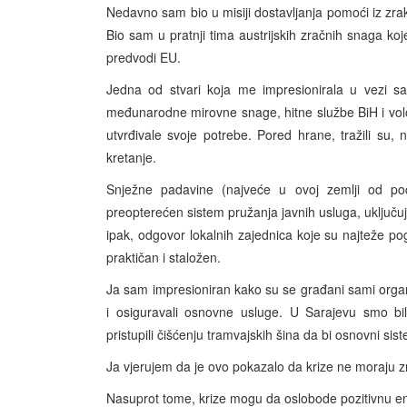
Nedavno sam bio u misiji dostavljanja pomoći iz zra
Bio sam u pratnji tima austrijskih zračnih snaga 
predvodi EU.
Jedna od stvari koja me impresionirala u vezi sa
međunarodne mirovne snage, hitne službe BiH i volo
utvrđivale svoje potrebe. Pored hrane, tražili su, n
kretanje.
Snježne padavine (najveće u ovoj zemlji od po
preopterećen sistem pružanja javnih usluga, uključuju
ipak, odgovor lokalnih zajednica koje su najteže pogo
praktičan i staložen.
Ja sam impresioniran kako su se građani sami organiz
i osiguravali osnovne usluge. U Sarajevu smo bil
pristupili čišćenju tramvajskih šina da bi osnovni si
Ja vjerujem da je ovo pokazalo da krize ne moraju zna
Nasuprot tome, krize mogu da oslobode pozitivnu ene