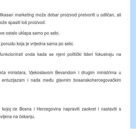
fikasan marketing može dobar proizvod pretvoriti u odličan, ali
že spasiti loš proizvod.
 sve ostalo uklapa samo po sebi.
ponudu koja je vrijedna sama po sebi.
unkcionirati onda kada se njeni politički lideri fokusiraju na
eća ministara, Vjekoslavom Bevandom i drugim ministrima u
oji entuzijazam i nada među glavnim bosanskohercegovačkim
ojoj će Bosna i Hercegovina napraviti zaokret i nastaviti s
avljena na čekanju.