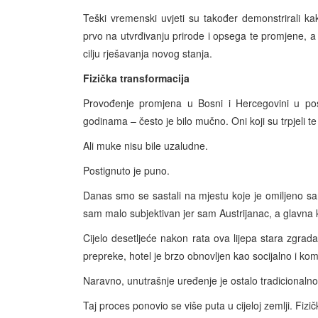
Teški vremenski uvjeti su također demonstrirali 
prvo na utvrđivanju prirode i opsega te promjene, a
cilju rješavanja novog stanja.
Fizička transformacija
Provođenje promjena u Bosni i Hercegovini u pos
godinama – često je bilo mučno. Oni koji su trpjeli 
Ali muke nisu bile uzaludne.
Postignuto je puno.
Danas smo se sastali na mjestu koje je omiljeno sar
sam malo subjektivan jer sam Austrijanac, a glavna k
Cijelo desetljeće nakon rata ova lijepa stara zgrada
prepreke, hotel je brzo obnovljen kao socijalno i kom
Naravno, unutrašnje uređenje je ostalo tradicionalno –
Taj proces ponovio se više puta u cijeloj zemlji. Fizi