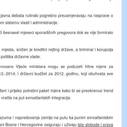
a i javna debata rutinski pogrešno preusmjeravaju na rasprave o
 sistemu vlasti i administracije.
ći šesnaest mjeseci sporadičnih pregovora dok se nije formiralo
jesta, snižen je kreditni rejting države, a kriminal i korupcija
 politika državne vlade.
enovano Vijeće ministara mogu se poduzeti hitne mjere za
12.-2014. i državni budžet za 2012. godinu, koji obuhvata sve
ni i prijeko potrebni paket mjera kako bi se preokrenuo trend
ratila na put evroatlantskih integracija.
azuma i napredovanja zemlje na putu ka punim evroatlantskim
ni Bosne i Hercegovine osiguraju i uživaju
iste slobode i prava