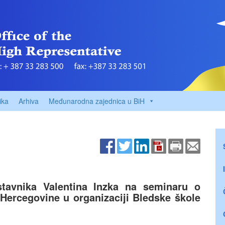
ika
Arhiva
Međunarodna zajednica u BiH
tavnika Valentina Inzka na seminaru o
Hercegovine u organizaciji Bledske škole