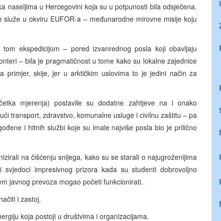
ka naseljima u Hercegovini koja su u potpunosti bila odsječena.
koje služe u okviru EUFOR-a – međunarodne mirovne misije koju
 tom ekspedicijom – pored izvanrednog posla koji obavljaju
nteri – bila je pragmatičnost u tome kako su lokalne zajednice
a primjer, skije, jer u arktičkim uslovima to je jedini način za
četka mjerenja) postavile su dodatne zahtjeve na i onako
ći transport, zdravstvo, komunalne usluge i civilnu zaštitu – pa
đene i hitnih službi koje su imale najviše posla bio je prilično
irali na čišćenju snijega, kako su se starali o najugroženijima
i svjedoci impresivnog prizora kada su studenti dobrovoljno
stem javnog prevoza mogao početi funkcionirati.
čiti i zastoj.
rgiju koja postoji u društvima i organizacijama.