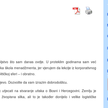
voljstvo što sam danas ovdje. U proteklim godinama sam već
ka škola menadžmenta, jer vjerujem da lekcije iz korporativnog
tičkoj sferi – i obratno.
evo. Dozvolite da vam izrazim dobrodošlicu.
utjecati na stvaranje utiska o Bosni i Hercegovini. Zemlju je
ivopisna slika, ali to je također donijelo i velike logističke