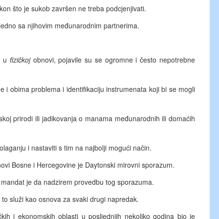
kon što je sukob završen ne treba podcjenjivati.
zajedno sa njihovim međunarodnim partnerima.
k u
fizičkoj
obnovi, pojavile su se ogromne i često nepotrebne
 i obima problema i identifikaciju instrumenata koji bi se mogli
dskoj prirodi ili jadikovanja o manama međunarodnih ili domaćih
laganju i nastaviti s tim na najbolji mogući način.
novi Bosne i Hercegovine je Daytonski mirovni sporazum.
j mandat je da nadzirem provedbu tog sporazuma.
a to služi kao osnova za svaki drugi napredak.
ičkih i ekonomskih oblasti u posljednjih nekoliko godina bio je