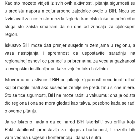
Kao sto mozete vidjeti iz svih ovih aktivnosti, pitanja sigurnosti su
u sredistu napora medjunarodne zajednice ovdje u BiH. Necu se
izvinjavati za nesto sto mozda izgleda kao cisto lokalne primjedbe
stoga sto zaista smatram da su one od znacaja za cjelokupni
region.
Iskustvo BiH moze dati primjer susjednim zemljama u regionu, a
vasa nastojanja i spremnost da uspostavite saradnju na
regionalnoj osnovi ce pomoci u pripremama za vecu angaziranost
u evropskim institucijama, kako vojnim tako i civilnim.
Istovremeno, aktivnosti BiH po pitanju sigurnosti nece imati uticaj
koji bi mogle imati ako susjedne zemlje ne preduzmu slicne mjere.
Sto se tice sigurnosti, BiH ne moze raditi u vakuumu: ona je odista
dio regiona i ona se mora gledati kao takva, posebno kada se radi
o ovome pitanju.
Ja se iskreno nadam da ce narod BiH iskoristiti ovu priliku koju
Pakt stabilnosti predstavlja za njegovu buducnost, i zazelio bih
vam veoma uspjesnu konferenciju i danas i sutra.