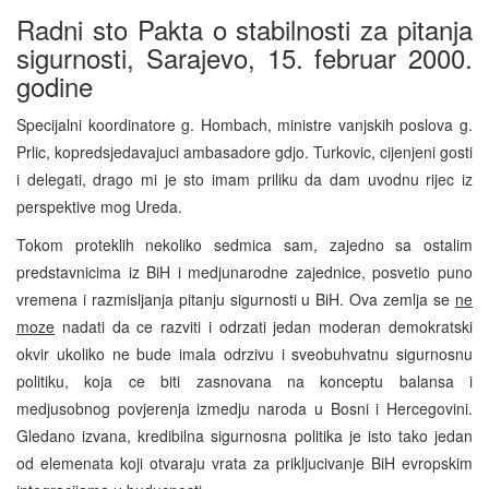
Radni sto Pakta o stabilnosti za pitanja
sigurnosti, Sarajevo, 15. februar 2000.
godine
Specijalni koordinatore g. Hombach, ministre vanjskih poslova g.
Prlic, kopredsjedavajuci ambasadore gdjo. Turkovic, cijenjeni gosti
i delegati, drago mi je sto imam priliku da dam uvodnu rijec iz
perspektive mog Ureda.
Tokom proteklih nekoliko sedmica sam, zajedno sa ostalim
predstavnicima iz BiH i medjunarodne zajednice, posvetio puno
vremena i razmisljanja pitanju sigurnosti u BiH. Ova zemlja se
ne
moze
nadati da ce razviti i odrzati jedan moderan demokratski
okvir ukoliko ne bude imala odrzivu i sveobuhvatnu sigurnosnu
politiku, koja ce biti zasnovana na konceptu balansa i
medjusobnog povjerenja izmedju naroda u Bosni i Hercegovini.
Gledano izvana, kredibilna sigurnosna politika je isto tako jedan
od elemenata koji otvaraju vrata za prikljucivanje BiH evropskim