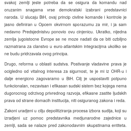
svakoj zemlji jeste potreba da se osigura da komandu nad
oruzanim snagama vrse demokratski izabrani predstavnici
naroda. U slucaju BiH, ovaj princip civilne komande i kontrole je
jasno definiran u Opcem okvirnom sporazumu za mir, i ja sam
nedavno Predsjednistvu ponovio ovu cinjenicu. Ukratko, nijedna
zemlja jugoistocne Evrope se ne moze nadati da ce biti ozbiljno
razmatrana za clanstvo u euro-atlantskim integracijma ukoliko se
ne budu pridrzavala ovog principa.
Drugo, reforma u oblasti sudstva. Postivanje vladavine prava je
ocigledno od vitalnog interesa za sigurnost, te je mi iz OHR-u i
dalje energicno zagovaramo u BiH. Cilj je uspostaviti potpuno
funkcionalan, nezavisan i efikasan sudski sistem bez kojega nema
dugorocnog odrzivog privrednog razvoja, efikasne zastite ljudskih
prava od strane domacih institucija, niti osiguranog zakona i reda.
Zakoni uradjeni u cilju depolitiziranja procesa izbora sudija, koji su
izradjeni uz pomoc predstavnika medjunarodne zajednice u
zemlji, sada se nalaze pred zakonodavnim skupstinama entiteta.