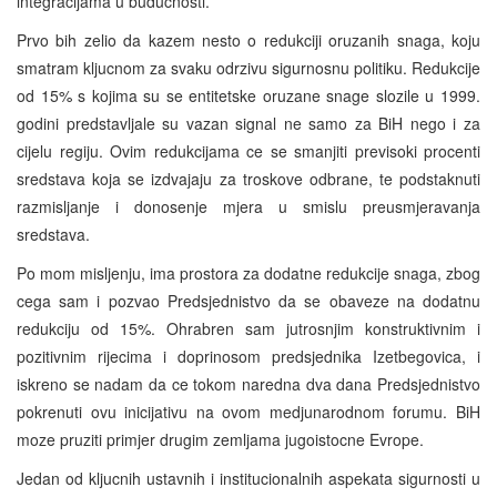
integracijama u buducnosti.
Prvo bih zelio da kazem nesto o redukciji oruzanih snaga, koju
smatram kljucnom za svaku odrzivu sigurnosnu politiku. Redukcije
od 15% s kojima su se entitetske oruzane snage slozile u 1999.
godini predstavljale su vazan signal ne samo za BiH nego i za
cijelu regiju. Ovim redukcijama ce se smanjiti previsoki procenti
sredstava koja se izdvajaju za troskove odbrane, te podstaknuti
razmisljanje i donosenje mjera u smislu preusmjeravanja
sredstava.
Po mom misljenju, ima prostora za dodatne redukcije snaga, zbog
cega sam i pozvao Predsjednistvo da se obaveze na dodatnu
redukciju od 15%. Ohrabren sam jutrosnjim konstruktivnim i
pozitivnim rijecima i doprinosom predsjednika Izetbegovica, i
iskreno se nadam da ce tokom naredna dva dana Predsjednistvo
pokrenuti ovu inicijativu na ovom medjunarodnom forumu. BiH
moze pruziti primjer drugim zemljama jugoistocne Evrope.
Jedan od kljucnih ustavnih i institucionalnih aspekata sigurnosti u