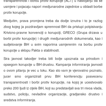
transparentnost i borbu protiv korupcije (ACT) u nastojanju da se
usmjere i pojacaju napori medjunarodne zajednice u oblasti borbe
protiv korupcije.
Medjutim, prava promjena treba da dodje iznutra i to je razlog
zbog kojeg ja pozdravljam spremnost BiH da pristupi potpisivanju
Krivicno-pravne konvenciji o korupciji, GRECO (Grupa drzava u
borbi protiv korupcije) i drugih medjunarodnih dokumenata, kao i
sudjelovanje BiH u svim naporima usmjerenim na borbu protiv
korupcije u sklopu Pakta o stabilnosti.
Sira javnost takodjer treba biti bolje upoznata sa prirodom i
opsegom korupcije u BiH drustvu. Kampanja informiranja javnosti
o ovom pitanju je vec u toku. Kao sto vam je vjerovatno poznato,
jucer smo organizirali prvu BiH konferenciju posvecenu
transparentnosti i borbi protiv korupcije, na kojoj je ucestvovalo
preko 200 ljudi iz cijele BiH, koji su predstavljali sva tri nivoa vlada,
sudstvo, policiju, nevladine organizacije, gradjansko drustvo i
sredstva informiranja.