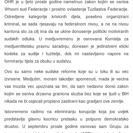
OHR je u ljeto prosle godine nametnuo zakon kojim se osniva
Vrhovni sud Federacije i prosirio ovlastenja Tuzilastva Federacije.
Odredjene kategorije krivicnih djela, posebno organizirani
kriminal, se sada rjesavaju na federalnom nivou, a ne na nivou
kantona sto za cilj ima da se ukine donosenje politicki motiviranih
sudskih odluka. U medjuvremenu je osnovana Komisija za
medjuentitetsku pravnu saradnju; donesen je jedinstveni eticki
kodeks za sudije i tuzitelje, dok mi nastavljamo napore na
formiranju tijela za obuku u sudstvu.
Ovo su samo neke sudske reforme koje su u toku ili su vec
izvrsene. Medjutim, moram takodjer spomenuti, mada je vecina
vas mozda vec upoznata sa tim, da sam nedavno donio zakon
kojim se osniva drzavna granicna sluzba bez koje se ljudi u BiH
nikada ne bi osjecali propisno zasticeni kao gradjani ove zemlje.
Istovremeno radimo na eliminiranju korupcije koja jos uvijek
predstavlja glavnu kocnicu prelasku u potpuno demokratsko
drustvo. U septembru prosle godine osnovao sam Grupu za