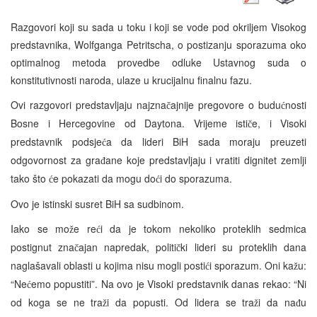
Razgovori koji su sada u toku i koji se vode pod okriljem Visokog
predstavnika, Wolfganga Petritscha, o postizanju sporazuma oko
optimalnog metoda provedbe odluke Ustavnog suda o
konstitutivnosti naroda, ulaze u krucijalnu finalnu fazu.
Ovi razgovori predstavljaju najzna
ajnije pregovore o budu
nosti
č
ć
Bosne i Hercegovine od Daytona. Vrijeme isti
e, i Visoki
č
predstavnik podsje
a da lideri BiH sada moraju preuzeti
ć
odgovornost za gra
ane koje predstavljaju i vratiti dignitet zemlji
đ
tako što
e pokazati da mogu do
i do sporazuma.
ć
ć
Ovo je istinski susret BiH sa sudbinom.
Iako se mo
e re
i da je tokom nekoliko proteklih sedmica
ž
ć
postignut zna
ajan napredak, politi
ki lideri su proteklih dana
č
č
naglašavali oblasti u kojima nisu mogli posti
i sporazum. Oni ka
u:
ć
ž
“Ne
emo popustiti”. Na ovo je Visoki predstavnik danas rekao: “Ni
ć
od koga se ne tra
i da popusti. Od lidera se tra
i da na
u
ž
ž
đ