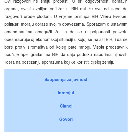
Ovi razgovori ne smiju propasti. U eri odgovornosti doma
ih
ć
organa, svaki ozbiljan politi
ar u BiH dat
e sve od sebe da
č
ć
razgovori urode plodom. U vrijeme pristupa BiH Vije
u Evrope,
ć
politi
ari moraju dorasti svojim obavezama. Sporazum o ustavnim
č
amandmanima omogu
it
e im da se u potpunosti posvete
ć
ć
obeshrabruju
oj ekonomskoj situaciji u kojoj se nalazi BiH, i da se
ć
bore protiv siromaštva od kojeg pate mnogi. Visoki predstavnik
upu
uje apel gra
anima BiH da daju podršku naporima njihovih
ć
đ
lidera na postizanju sporazuma koji
e koristiti cijeloj zemlji.
ć
Saopćenja za javnost
Intervjui
Članci
Govori