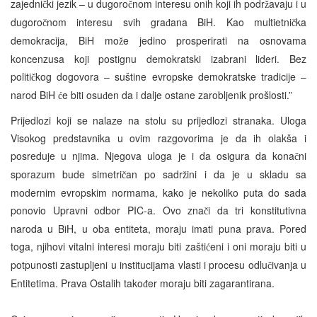
zajedni
ki jezik – u dugoro
nom interesu onih koji ih podr
avaju i u
č
č
ž
dugoro
nom interesu svih gra
ana BiH. Kao multietni
ka
č
đ
č
demokracija, BiH mo
e jedino prosperirati na osnovama
ž
koncenzusa koji postignu demokratski izabrani lideri. Bez
politi
kog dogovora – suštine evropske demokratske tradicije –
č
narod BiH
e biti osu
en da i dalje ostane zarobljenik prošlosti.”
ć
đ
Prijedlozi koji se nalaze na stolu su prijedlozi stranaka. Uloga
Visokog predstavnika u ovim razgovorima je da ih olakša i
posreduje u njima. Njegova uloga je i da osigura da kona
ni
č
sporazum bude simetri
an po sadr
ini i da je u skladu sa
č
ž
modernim evropskim normama, kako je nekoliko puta do sada
ponovio Upravni odbor PIC-a. Ovo zna
i da tri konstitutivna
č
naroda u BiH, u oba entiteta, moraju imati puna prava. Pored
toga, njihovi vitalni interesi moraju biti zašti
eni i oni moraju biti u
ć
potpunosti zastupljeni u institucijama vlasti i procesu odlu
ivanja u
č
Entitetima. Prava Ostalih tako
er moraju biti zagarantirana.
đ