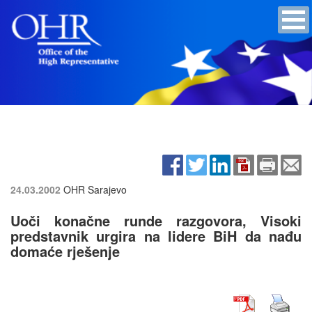
24.03.2002
OHR Sarajevo
Uoči konačne runde razgovora, Visoki
predstavnik urgira na lidere BiH da nađu
domaće rješenje