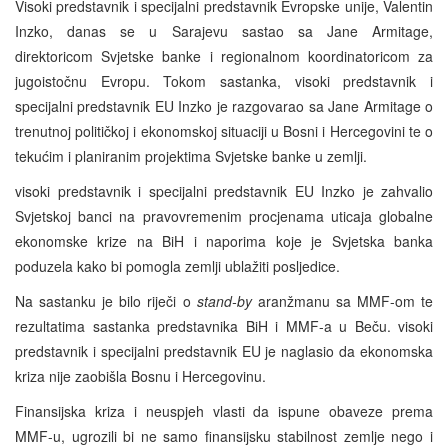
Visoki predstavnik i specijalni predstavnik Evropske unije, Valentin
Inzko, danas se u Sarajevu sastao sa Jane Armitage,
direktoricom Svjetske banke i regionalnom koordinatoricom za
jugoistočnu Evropu. Tokom sastanka, visoki predstavnik i
specijalni predstavnik EU Inzko je razgovarao sa Jane Armitage o
trenutnoj političkoj i ekonomskoj situaciji u Bosni i Hercegovini te o
tekućim i planiranim projektima Svjetske banke u zemlji.
visoki predstavnik i specijalni predstavnik EU Inzko je zahvalio
Svjetskoj banci na pravovremenim procjenama uticaja globalne
ekonomske krize na BiH i naporima koje je Svjetska banka
poduzela kako bi pomogla zemlji ublažiti posljedice.
Na sastanku je bilo riječi o
stand-by
aranžmanu sa MMF-om te
rezultatima sastanka predstavnika BiH i MMF-a u Beču. visoki
predstavnik i specijalni predstavnik EU je naglasio da ekonomska
kriza nije zaobišla Bosnu i Hercegovinu.
Finansijska kriza i neuspjeh vlasti da ispune obaveze prema
MMF-u, ugrozili bi ne samo finansijsku stabilnost zemlje nego i