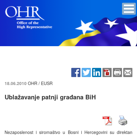
18.06.2010
OHR / EUSR
Ublažavanje patnji građana BiH
Nezaposlenost i siromaštvo u Bosni i Hercegovini su direktan