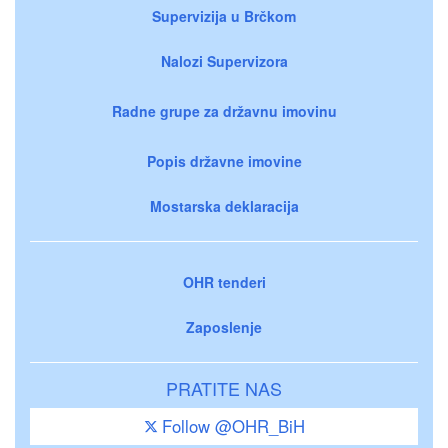
Supervizija u Brčkom
Nalozi Supervizora
Radne grupe za državnu imovinu
Popis državne imovine
Mostarska deklaracija
OHR tenderi
Zaposlenje
PRATITE NAS
Follow @OHR_BiH