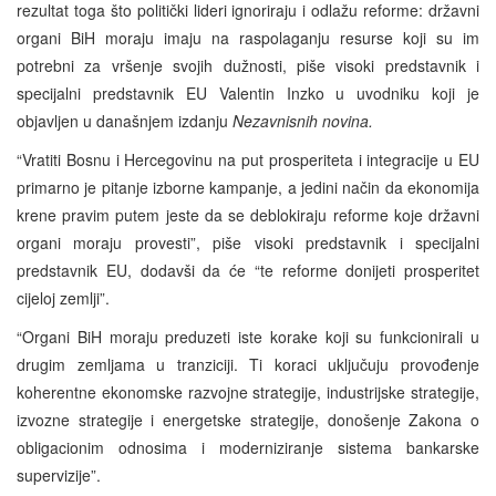
rezultat toga što politički lideri ignoriraju i odlažu reforme: državni
organi BiH moraju imaju na raspolaganju resurse koji su im
potrebni za vršenje svojih dužnosti, piše visoki predstavnik i
specijalni predstavnik EU Valentin Inzko u uvodniku koji je
objavljen u današnjem izdanju
Nezavnisnih novina.
“Vratiti Bosnu i Hercegovinu na put prosperiteta i integracije u EU
primarno je pitanje izborne kampanje, a jedini način da ekonomija
krene pravim putem jeste da se deblokiraju reforme koje državni
organi moraju provesti”, piše visoki predstavnik i specijalni
predstavnik EU, dodavši da će “te reforme donijeti prosperitet
cijeloj zemlji”.
“Organi BiH moraju preduzeti iste korake koji su funkcionirali u
drugim zemljama u tranziciji. Ti koraci uključuju provođenje
koherentne ekonomske razvojne strategije, industrijske strategije,
izvozne strategije i energetske strategije, donošenje Zakona o
obligacionim odnosima i moderniziranje sistema bankarske
supervizije”.