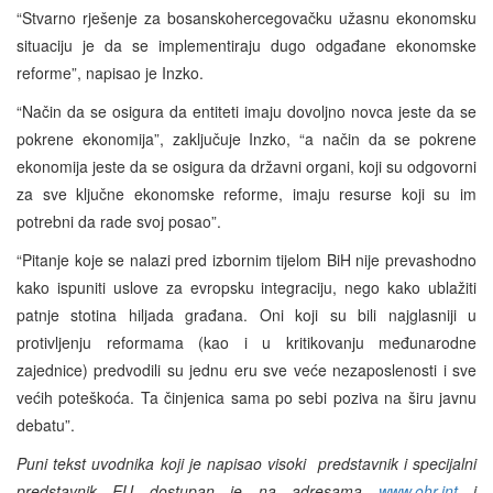
“Stvarno rješenje za bosanskohercegovačku užasnu ekonomsku
situaciju je da se implementiraju dugo odgađane ekonomske
reforme”, napisao je Inzko.
“Način da se osigura da entiteti imaju dovoljno novca jeste da se
pokrene ekonomija”, zaključuje Inzko, “a način da se pokrene
ekonomija jeste da se osigura da državni organi, koji su odgovorni
za sve ključne ekonomske reforme, imaju resurse koji su im
potrebni da rade svoj posao”.
“Pitanje koje se nalazi pred izbornim tijelom BiH nije prevashodno
kako ispuniti uslove za evropsku integraciju, nego kako ublažiti
patnje stotina hiljada građana. Oni koji su bili najglasniji u
protivljenju reformama (kao i u kritikovanju međunarodne
zajednice) predvodili su jednu eru sve veće nezaposlenosti i sve
većih poteškoća. Ta činjenica sama po sebi poziva na širu javnu
debatu”.
Puni tekst uvodnika koji je napisao visoki predstavnik i specijalni
predstavnik EU dostupan je na adresama
www.ohr.int
i