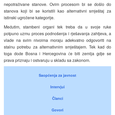
nepotra
ivane stanove. Ovim procesom bi se došlo do
ž
stanova koji bi se koristili kao alternativni smještaj za
istinski ugro
ene kategorije.
ž
Me
utim, stambeni organi tek treba da u svoje ruke
đ
potpuno uzmu proces podnošenja i rješavanja zahtjeva, a
vlade na svim nivoima moraju adekvatno odgovoriti na
stalnu potrebu za alternativnim smještajem. Tek kad do
toga do
e Bosna i Hercegovina
e biti zemlja gdje se
đ
ć
prava priznaju i ostvaruju u skladu sa zakonom.
Saopćenja za javnost
Intervjui
Članci
Govori