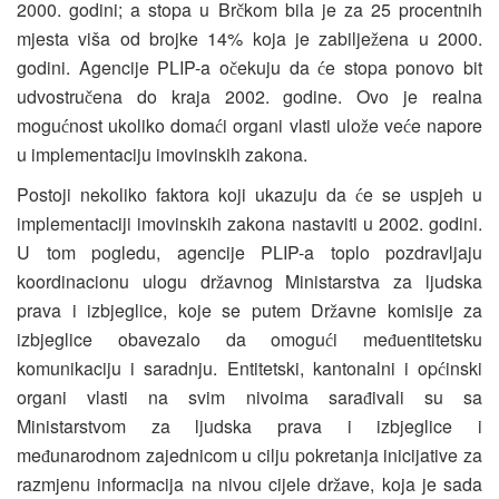
2000. godini; a stopa u Br
kom bila je za 25 procentnih
č
mjesta viša od brojke 14% koja je zabilje
ena u 2000.
ž
godini. Agencije PLIP-a o
ekuju da
e stopa ponovo bit
č
ć
udvostru
ena do kraja 2002. godine. Ovo je realna
č
mogu
nost ukoliko doma
i organi vlasti ulo
e ve
e napore
ć
ć
ž
ć
u implementaciju imovinskih zakona.
Postoji nekoliko faktora koji ukazuju da
e se uspjeh u
ć
implementaciji imovinskih zakona nastaviti u 2002. godini.
U tom pogledu, agencije PLIP-a toplo pozdravljaju
koordinacionu ulogu dr
avnog Ministarstva za ljudska
ž
prava i izbjeglice, koje se putem Dr
avne komisije za
ž
izbjeglice obavezalo da omogu
i me
uentitetsku
ć
đ
komunikaciju i saradnju. Entitetski, kantonalni i op
inski
ć
organi vlasti na svim nivoima sara
ivali su sa
đ
Ministarstvom za ljudska prava i izbjeglice i
me
unarodnom zajednicom u cilju pokretanja inicijative za
đ
razmjenu informacija na nivou cijele dr
ave, koja je sada
ž