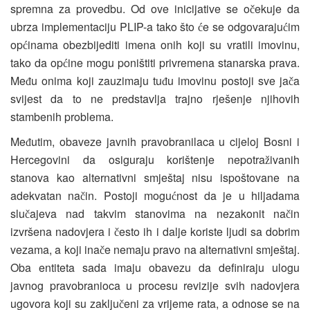
spremna za provedbu. Od ove inicijative se o
ekuje da
č
ubrza implementaciju PLIP-a tako što
e se odgovaraju
im
ć
ć
op
inama obezbijediti imena onih koji su vratili imovinu,
ć
tako da op
ine mogu poništiti privremena stanarska prava.
ć
Me
u onima koji zauzimaju tu
u imovinu postoji sve ja
a
đ
đ
č
svijest da to ne predstavlja trajno rješenje njihovih
stambenih problema.
Me
utim, obaveze javnih pravobranilaca u cijeloj Bosni i
đ
Hercegovini da osiguraju korištenje nepotra
ivanih
ž
stanova kao alternativni smještaj nisu ispoštovane na
adekvatan na
in. Postoji mogu
nost da je u hiljadama
č
ć
slu
ajeva nad takvim stanovima na nezakonit na
in
č
č
izvršena nadovjera i
esto ih i dalje koriste ljudi sa dobrim
č
vezama, a koji ina
e nemaju pravo na alternativni smještaj.
č
Oba entiteta sada imaju obavezu da definiraju ulogu
javnog pravobranioca u procesu revizije svih nadovjera
ugovora koji su zaklju
eni za vrijeme rata, a odnose se na
č