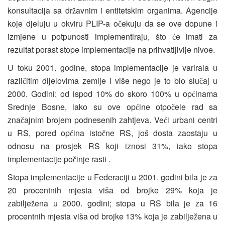
konsultacija sa dr
avnim i entitetskim organima. Agencije
ž
koje djeluju u okviru PLIP-a o
ekuju da se ove dopune i
č
izmjene u potpunosti implementiraju, što
e imati za
ć
rezultat porast stope implementacije na prihvatljivije nivoe.
U toku 2001. godine, stopa implementacije je varirala u
razli
itim dijelovima zemlje i više nego je to bio slu
aj u
č
č
2000. Godini: od ispod 10% do skoro 100% u op
inama
ć
Srednje Bosne, iako su ove op
ine otpo
ele rad sa
ć
č
zna
ajnim brojem podnesenih zahtjeva. Ve
i urbani centri
č
ć
u RS, pored op
ina isto
ne RS, još dosta zaostaju u
ć
č
odnosu na prosjek RS koji iznosi 31%, iako stopa
implementacije po
inje rasti .
č
Stopa implementacije u Federaciji u 2001. godini bila je za
20 procentnih mjesta viša od brojke 29% koja je
zabilje
ena u 2000. godini; stopa u RS bila je za 16
ž
procentnih mjesta viša od brojke 13% koja je zabilje
ena u
ž