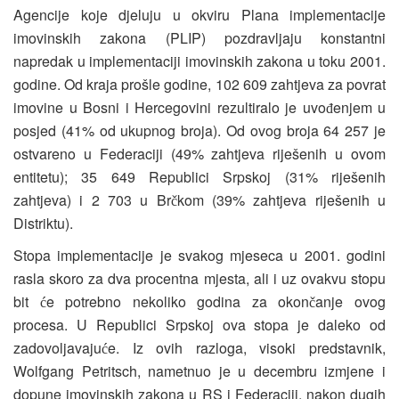
Agencije koje djeluju u okviru Plana implementacije
imovinskih zakona (PLIP) pozdravljaju konstantni
napredak u implementaciji imovinskih zakona u toku 2001.
godine. Od kraja prošle godine, 102 609 zahtjeva za povrat
imovine u Bosni i Hercegovini rezultiralo je uvo
enjem u
đ
posjed (41% od ukupnog broja). Od ovog broja 64 257 je
ostvareno u Federaciji (49% zahtjeva riješenih u ovom
entitetu); 35 649 Republici Srpskoj (31% riješenih
zahtjeva) i 2 703 u Br
kom (39% zahtjeva riješenih u
č
Distriktu).
Stopa implementacije je svakog mjeseca u 2001. godini
rasla skoro za dva procentna mjesta, ali i uz ovakvu stopu
bit
e potrebno nekoliko godina za okon
anje ovog
ć
č
procesa. U Republici Srpskoj ova stopa je daleko od
zadovoljavaju
e. Iz ovih razloga, visoki predstavnik,
ć
Wolfgang Petritsch, nametnuo je u decembru izmjene i
dopune imovinskih zakona u RS i Federaciji, nakon dugih