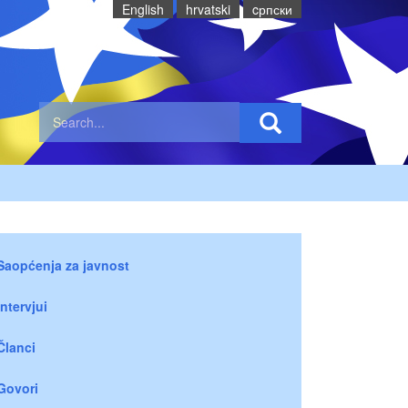
English
hrvatski
cрпски
Saopćenja za javnost
Intervjui
Članci
Govori