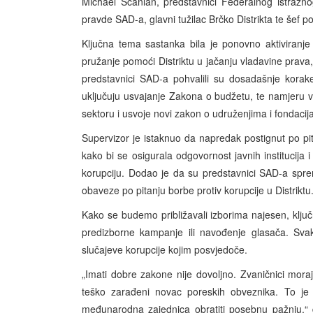
Michael Scanlan, predstavnici Federalnog istražno
pravde SAD-a, glavni tužilac Brčko Distrikta te šef pol
Ključna tema sastanka bila je ponovno aktiviranje 
pružanje pomoći Distriktu u jačanju vladavine prava,
predstavnici SAD-a pohvalili su dosadašnje korake 
uključuju usvajanje Zakona o budžetu, te namjeru v
sektoru i usvoje novi zakon o udruženjima i fondaci
Supervizor je istaknuo da napredak postignut po pi
kako bi se osigurala odgovornost javnih institucija 
korupciju. Dodao je da su predstavnici SAD-a spre
obaveze po pitanju borbe protiv korupcije u Distriktu
Kako se budemo približavali izborima najesen, klju
predizborne kampanje ili navođenje glasača. Sva
slučajeve korupcije kojim posvjedoče.
„Imati dobre zakone nije dovoljno. Zvaničnici mora
teško zarađeni novac poreskih obveznika. To je
međunarodna zajednica obratiti posebnu pažnju,“ d