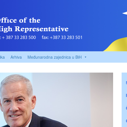
ika
Arhiva
Međunarodna zajednica u BiH