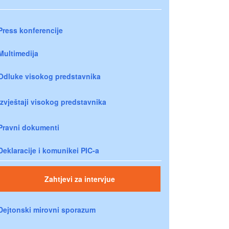
Press konferencije
Multimedija
Odluke visokog predstavnika
Izvještaji visokog predstavnika
Pravni dokumenti
Deklaracije i komunikei PIC-a
Zahtjevi za intervjue
Dejtonski mirovni sporazum