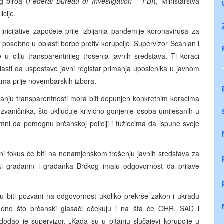
g biroa (
Federal Bureau of Investigation – FBI
), Ministarstva
icije.
inicijative započete prije izbijanja pandemije koronavirusa za
 posebno u oblasti borbe protiv korupcije. Supervizor Scanlan i
u cilju transparentnijeg trošenja javnih sredstava. Ti koraci
lasti da uspostave javni registar primanja uposlenika u javnom
jama prije novembarskih izbora.
tanju transparentnosti mora biti dopunjen konkretnim koracima
i zvaničnika, što uključuje krivično gonjenje osoba umiješanih u
mni da pomognu brčanskoj policiji i tužiocima da ispune svoje
.
čni fokus će biti na nenamjenskom trošenju javnih sredstava za
ki građanin i građanka Brčkog imaju odgovornost da prijave
ju biti pozvani na odgovornost ukoliko prekrše zakon i ukradu
 ono što brčanski glasači očekuju i na šta će OHR, SAD i
odao je supervizor. „Kada su u pitanju slučajevi korupcije u