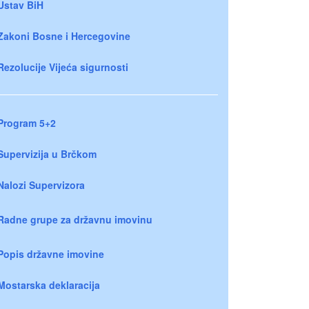
Ustav BiH
Zakoni Bosne i Hercegovine
Rezolucije Vijeća sigurnosti
Program 5+2
Supervizija u Brčkom
Nalozi Supervizora
Radne grupe za državnu imovinu
Popis državne imovine
Mostarska deklaracija