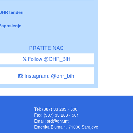
OHR tenderi
Zaposlenje
PRATITE NAS
Follow @OHR_BiH
Instagram: @ohr_bih
Tel: (387) 33 283 - 500
Fax: (387) 33 283 - 501
Email:
srd@ohr.int
Emerika Bluma 1, 71000 Sarajevo