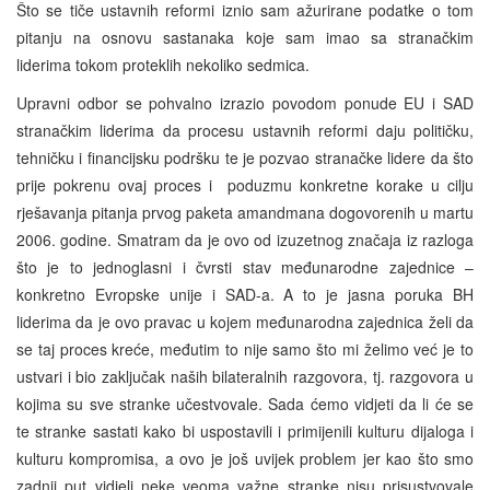
Što se tiče ustavnih reformi iznio sam ažurirane podatke o tom
pitanju na osnovu sastanaka koje sam imao sa stranačkim
liderima tokom proteklih nekoliko sedmica.
Upravni odbor se pohvalno izrazio povodom ponude EU i SAD
stranačkim liderima da procesu ustavnih reformi daju političku,
tehničku i financijsku podršku te je pozvao stranačke lidere da što
prije pokrenu ovaj proces i poduzmu konkretne korake u cilju
rješavanja pitanja prvog paketa amandmana dogovorenih u martu
2006. godine. Smatram da je ovo od izuzetnog značaja iz razloga
što je to jednoglasni i čvrsti stav međunarodne zajednice –
konkretno Evropske unije i SAD-a. A to je jasna poruka BH
liderima da je ovo pravac u kojem međunarodna zajednica želi da
se taj proces kreće, međutim to nije samo što mi želimo već je to
ustvari i bio zaključak naših bilateralnih razgovora, tj. razgovora u
kojima su sve stranke učestvovale. Sada ćemo vidjeti da li će se
te stranke sastati kako bi uspostavili i primijenili kulturu dijaloga i
kulturu kompromisa, a ovo je još uvijek problem jer kao što smo
zadnji put vidjeli neke veoma važne stranke nisu prisustvovale