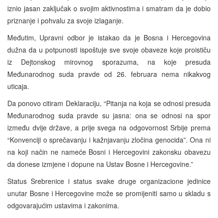
iznio jasan zaključak o svojim aktivnostima i smatram da je dobio
priznanje i pohvalu za svoje izlaganje.
Međutim, Upravni odbor je istakao da je Bosna i Hercegovina
dužna da u potpunosti ispoštuje sve svoje obaveze koje proističu
iz Dejtonskog mirovnog sporazuma, na koje presuda
Međunarodnog suda pravde od 26. februara nema nikakvog
uticaja.
Da ponovo citiram Deklaraciju, “Pitanja na koja se odnosi presuda
Međunarodnog suda pravde su jasna: ona se odnosi na spor
između dvije države, a prije svega na odgovornost Srbije prema
“Konvenciji o sprečavanju i kažnjavanju zločina genocida”. Ona ni
na koji način ne nameće Bosni i Hercegovini zakonsku obavezu
da donese izmjene i dopune na Ustav Bosne i Hercegovine.”
Status Srebrenice i status svake druge organizacione jedinice
unutar Bosne i Hercegovine može se promijeniti samo u skladu s
odgovarajućim ustavima i zakonima.