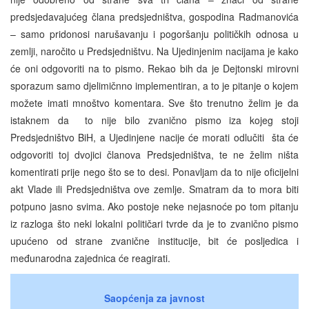
predsjedavajućeg člana predsjedništva, gospodina Radmanovića
– samo pridonosi narušavanju i pogoršanju političkih odnosa u
zemlji, naročito u Predsjedništvu. Na Ujedinjenim nacijama je kako
će oni odgovoriti na to pismo. Rekao bih da je Dejtonski mirovni
sporazum samo djelimičnno implementiran, a to je pitanje o kojem
možete imati mnoštvo komentara. Sve što trenutno želim je da
istaknem da to nije bilo zvanično pismo iza kojeg stoji
Predsjedništvo BiH, a Ujedinjene nacije će morati odlučiti šta će
odgovoriti toj dvojici članova Predsjedništva, te ne želim ništa
komentirati prije nego što se to desi. Ponavljam da to nije oficijelni
akt Vlade ili Predsjedništva ove zemlje. Smatram da to mora biti
potpuno jasno svima. Ako postoje neke nejasnoće po tom pitanju
iz razloga što neki lokalni političari tvrde da je to zvanično pismo
upućeno od strane zvanične institucije, bit će posljedica i
međunarodna zajednica će reagirati.
Saopćenja za javnost