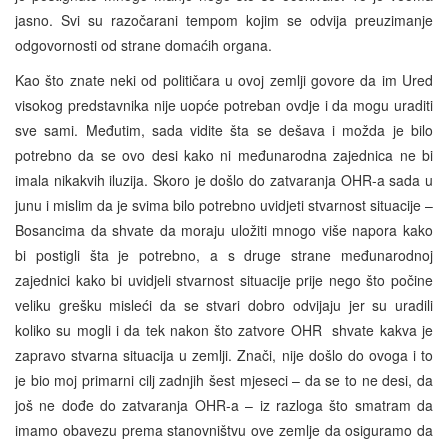
jasno. Svi su razočarani tempom kojim se odvija preuzimanje
odgovornosti od strane domaćih organa.
Kao što znate neki od političara u ovoj zemlji govore da im Ured
visokog predstavnika nije uopće potreban ovdje i da mogu uraditi
sve sami. Međutim, sada vidite šta se dešava i možda je bilo
potrebno da se ovo desi kako ni međunarodna zajednica ne bi
imala nikakvih iluzija. Skoro je došlo do zatvaranja OHR-a sada u
junu i mislim da je svima bilo potrebno uvidjeti stvarnost situacije –
Bosancima da shvate da moraju uložiti mnogo više napora kako
bi postigli šta je potrebno, a s druge strane međunarodnoj
zajednici kako bi uvidjeli stvarnost situacije prije nego što počine
veliku grešku misleći da se stvari dobro odvijaju jer su uradili
koliko su mogli i da tek nakon što zatvore OHR shvate kakva je
zapravo stvarna situacija u zemlji. Znači, nije došlo do ovoga i to
je bio moj primarni cilj zadnjih šest mjeseci – da se to ne desi, da
još ne dođe do zatvaranja OHR-a – iz razloga što smatram da
imamo obavezu prema stanovništvu ove zemlje da osiguramo da