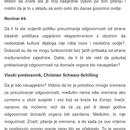
Mislim da znate šta je moj nasljednik izjavio po tom pitanju i
mislim da je to u skladu sa svim ovim što danas govorimo ovdje.
Novinar #4:
Da li bi ste ocijenili politiku preuzimanja odgovornosti od strane
lokalnih političara uspješnim eksperimentom s obzirom da
nedostatak kulture dijaloga nije ništa novo i neobično ovdje?
Dokazali su da ne mogu funkcionirati bez jačih pritisaka od strane
međunarodne zajednice. Dakle, da li bi ste rekli da pokušaj
prebacivanja odgovornosti na domaće organe bio neuspješan?
Visoki predstavnik, Christian Schwarz-Schilling
:
Da je bilo neuspješno? Vidimo da im je potrebno mnogo vremena
za preuzimanje odgovornosti, međutim nema više vremena ako
uzmemo u obzir susjede i voz koji se kreće ka Evropi. Inače,
naravno da možemo reći da će za pet ili deset godina
odgovornost domaćih organa biti savršena. Međutim, to nije
mogućnost. Znači, pitanje je vremena, a do sada za ovo vrijeme
je postignuto mnogo manje nego što se očekivalo. To je veoma