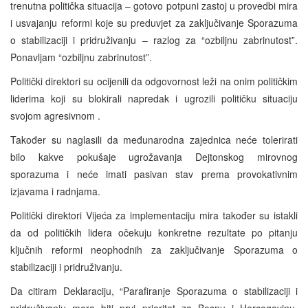
trenutna politička situacija – gotovo potpuni zastoj u provedbi mira
i usvajanju reformi koje su preduvjet za zaključivanje Sporazuma
o stabilizaciji i pridruživanju – razlog za “ozbiljnu zabrinutost”.
Ponavljam “ozbiljnu zabrinutost”.
Politički direktori su ocijenili da odgovornost leži na onim političkim
liderima koji su blokirali napredak i ugrozili političku situaciju
svojom agresivnom .
Također su naglasili da međunarodna zajednica neće tolerirati
bilo kakve pokušaje ugrožavanja Dejtonskog mirovnog
sporazuma i neće imati pasivan stav prema provokativnim
izjavama i radnjama.
Politički direktori Vijeća za implementaciju mira također su istakli
da od političkih lidera očekuju konkretne rezultate po pitanju
ključnih reformi neophodnih za zaključivanje Sporazuma o
stabilizaciji i pridruživanju.
Da citiram Deklaraciju, “Parafiranje Sporazuma o stabilizaciji i