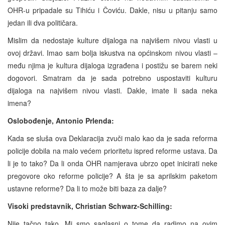
OHR-u pripadale su Tihiću i Čoviću. Dakle, nisu u pitanju samo
jedan ili dva političara.
Mislim da nedostaje kulture dijaloga na najvišem nivou vlasti u
ovoj državi. Imao sam bolja iskustva na općinskom nivou vlasti –
među njima je kultura dijaloga izgrađena i postižu se barem neki
dogovori. Smatram da je sada potrebno uspostaviti kulturu
dijaloga na najvišem nivou vlasti. Dakle, imate li sada neka
imena?
Oslobođenje, Antonio Prlenda:
Kada se sluša ova Deklaracija zvuči malo kao da je sada reforma
policije dobila na malo većem prioritetu ispred reforme ustava. Da
li je to tako? Da li onda OHR namjerava ubrzo opet inicirati neke
pregovore oko reforme policije? A šta je sa aprilskim paketom
ustavne reforme? Da li to može biti baza za dalje?
Visoki predstavnik, Christian Schwarz-Schilling:
Nije tačno tako. Mi smo saglasni o tome da radimo na ovim