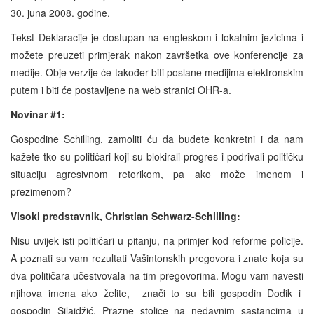
30. juna 2008. godine.
Tekst Deklaracije je dostupan na engleskom i lokalnim jezicima i
možete preuzeti primjerak nakon završetka ove konferencije za
medije. Obje verzije će također biti poslane medijima elektronskim
putem i biti će postavljene na web stranici OHR-a.
Novinar #1:
Gospodine Schilling, zamoliti ću da budete konkretni i da nam
kažete tko su političari koji su blokirali progres i podrivali političku
situaciju agresivnom retorikom, pa ako može imenom i
prezimenom?
Visoki predstavnik, Christian Schwarz-Schilling:
Nisu uvijek isti političari u pitanju, na primjer kod reforme policije.
A poznati su vam rezultati Vašintonskih pregovora i znate koja su
dva političara učestvovala na tim pregovorima. Mogu vam navesti
njihova imena ako želite, znači to su bili gospodin Dodik i
gospodin Silajdžić. Prazne stolice na nedavnim sastancima u