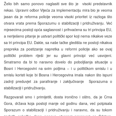
Želio bih samo ponovo naglasiti sve što je visoki predstavnik
rekao. Upravni odbor Vijeća za implementaciju mira bio je veoma
jasan da je reforma policije veoma visoki prioritet iz razloga što
otvara vrata prema Sporazumu o stabilizaciji i pridruživanju. Već
mjesecima postoji opća saglasnost i prihvaćena su tri principa EU,
a neriješeno pitanje je ustvari politički spor koji nema nikakve veze
sa tri principa EU. Dakle, sa naše tačke gledišta ne postoji nikakva
prepreka za postizanje napretka u reformi policije ako se ovaj
politički problem riješi jer su glavni principi već usvojeni.
Smatramo da bi to naravno dovelo do poboljšanja situacije u
Bosni i Hercegovini na svim poljima – i u političkom smislu i u
smislu koristi koje bi Bosna i Hercegovina imala nakon što ispuni
zadnji preduvjet za parafiranje i zaključivanje Sporazuma o
stabilizaciji i pridruživanju.
Razgovarali smo i primijetili, dosta ironično i oštro, da je Crna
Gora, država koja postoji manje od godinu dana, već potpisala
Sporazum o stabilizaciji i pridruživanju i naravno, da su tokom