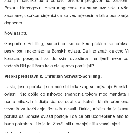
zadnjih nekoliko dana ponovo otvoreni pregovori sa Srbijom.
Bosni i Hercegovini prijeti mogućnost da samo sve više i više
zaostane, usprkos činjenici da su već mjesecima blizu postizanja
dogovora.
Novinar #3:
Gospodine Schilling, sudeći po komunikeu prekida se praksa
pasivnosti i nekorištenja Bonskih ovlasti. Da li to znači da ćete Vi
konačno posegnuti za Bonskim ovlastima i smijeniti neke od
vodećih BH političara koje ste upravo pominjali?
Visoki predstavnik, Christian Schwarz-Schilling:
Dakle, jasna poruka je da neće biti nikakvog smanjivanja Bonskih
ovlasti. Nije došlo do njihovog smanjenja tokom mog mandata i
nema nikakvih indicija da će doći do ikakvih bitnih promjena
vezanih za korištenje Bonskih ovlasti. Dakle, mislim da je jasna
poruka da Bonske ovlasti postoje i da će biti upotrebljene ako to
bude potrebno –i to je to. Znači, niti u manjoj niti u većoj mjeri.