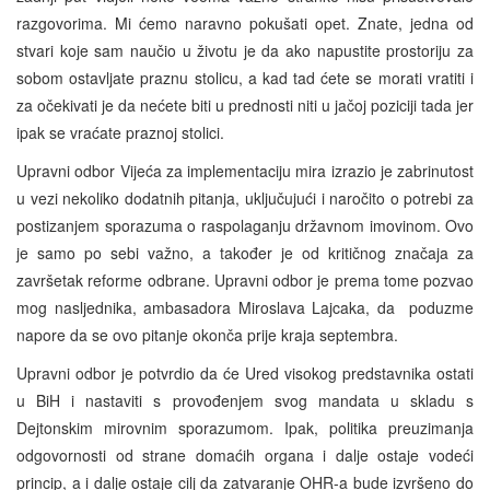
razgovorima. Mi ćemo naravno pokušati opet. Znate, jedna od
stvari koje sam naučio u životu je da ako napustite prostoriju za
sobom ostavljate praznu stolicu, a kad tad ćete se morati vratiti i
za očekivati je da nećete biti u prednosti niti u jačoj poziciji tada jer
ipak se vraćate praznoj stolici.
Upravni odbor Vijeća za implementaciju mira izrazio je zabrinutost
u vezi nekoliko dodatnih pitanja, uključujući i naročito o potrebi za
postizanjem sporazuma o raspolaganju državnom imovinom. Ovo
je samo po sebi važno, a također je od kritičnog značaja za
završetak reforme odbrane. Upravni odbor je prema tome pozvao
mog nasljednika, ambasadora Miroslava Lajcaka, da poduzme
napore da se ovo pitanje okonča prije kraja septembra.
Upravni odbor je potvrdio da će Ured visokog predstavnika ostati
u BiH i nastaviti s provođenjem svog mandata u skladu s
Dejtonskim mirovnim sporazumom. Ipak, politika preuzimanja
odgovornosti od strane domaćih organa i dalje ostaje vodeći
princip, a i dalje ostaje cilj da zatvaranje OHR-a bude izvršeno do