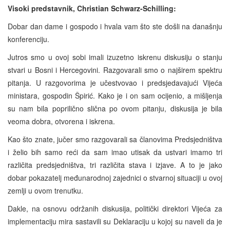
Visoki predstavnik, Christian Schwarz-Schilling:
Dobar dan dame i gospodo i hvala vam što ste došli na današnju
konferenciju.
Jutros smo u ovoj sobi imali izuzetno iskrenu diskusiju o stanju
stvari u Bosni i Hercegovini. Razgovarali smo o najširem spektru
pitanja. U razgovorima je učestvovao i predsjedavajući Vijeća
ministara, gospodin Špirić. Kako je i on sam ocijenio, a mišljenja
su nam bila poprilično slična po ovom pitanju, diskusija je bila
veoma dobra, otvorena i iskrena.
Kao što znate, jučer smo razgovarali sa članovima Predsjedništva
i želio bih samo reći da sam imao utisak da ustvari imamo tri
različita predsjedništva, tri različita stava i izjave. A to je jako
dobar pokazatelj međunarodnoj zajednici o stvarnoj situaciji u ovoj
zemlji u ovom trenutku.
Dakle, na osnovu održanih diskusija, politički direktori Vijeća za
implementaciju mira sastavili su Deklaraciju u kojoj su naveli da je