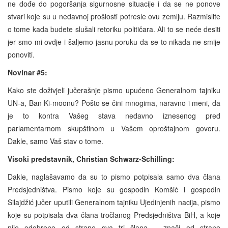
ne dođe do pogoršanja sigurnosne situacije i da se ne ponove
stvari koje su u nedavnoj prošlosti potresle ovu zemlju. Razmislite
o tome kada budete slušali retoriku političara. Ali to se neće desiti
jer smo mi ovdje i šaljemo jasnu poruku da se to nikada ne smije
ponoviti.
Novinar #5:
Kako ste doživjeli jučerašnje pismo upućeno Generalnom tajniku
UN-a, Ban Ki-moonu? Pošto se čini mnogima, naravno i meni, da
je to kontra Vašeg stava nedavno iznesenog pred
parlamentarnom skupštinom u Vašem oproštajnom govoru.
Dakle, samo Vaš stav o tome.
Visoki predstavnik, Christian Schwarz-Schilling:
Dakle, naglašavamo da su to pismo potpisala samo dva člana
Predsjedništva. Pismo koje su gospodin Komšić i gospodin
Silajdžić jučer uputili Generalnom tajniku Ujedinjenih nacija, pismo
koje su potpisala dva člana tročlanog Predsjedništva BiH, a koje
nije odobreno od strane sva tri člana – znači od strane