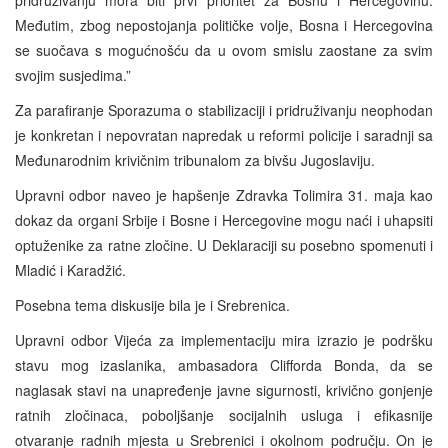
pridruživanju mora biti prvi prioritet za Bosnu i Hercegovinu.
Međutim, zbog nepostojanja političke volje, Bosna i Hercegovina
se suočava s mogućnošću da u ovom smislu zaostane za svim
svojim susjedima.”
Za parafiranje Sporazuma o stabilizaciji i pridruživanju neophodan
je konkretan i nepovratan napredak u reformi policije i saradnji sa
Međunarodnim krivičnim tribunalom za bivšu Jugoslaviju.
Upravni odbor naveo je hapšenje Zdravka Tolimira 31. maja kao
dokaz da organi Srbije i Bosne i Hercegovine mogu naći i uhapsiti
optuženike za ratne zločine. U Deklaraciji su posebno spomenuti i
Mladić i Karadžić.
Posebna tema diskusije bila je i Srebrenica.
Upravni odbor Vijeća za implementaciju mira izrazio je podršku
stavu mog izaslanika, ambasadora Clifforda Bonda, da se
naglasak stavi na unapređenje javne sigurnosti, krivično gonjenje
ratnih zločinaca, poboljšanje socijalnih usluga i efikasnije
otvaranje radnih mjesta u Srebrenici i okolnom području. On je