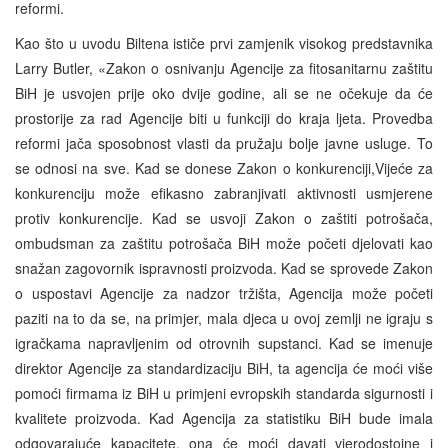
reformi.
Kao što u uvodu Biltena ističe prvi zamjenik visokog predstavnika
Larry Butler, «Zakon o osnivanju Agencije za fitosanitarnu zaštitu
BiH je usvojen prije oko dvije godine, ali se ne očekuje da će
prostorije za rad Agencije biti u funkciji do kraja ljeta. Provedba
reformi jača sposobnost vlasti da pružaju bolje javne usluge. To
se odnosi na sve. Kad se donese Zakon o konkurenciji,Vijeće za
konkurenciju može efikasno zabranjivati aktivnosti usmjerene
protiv konkurencije. Kad se usvoji Zakon o zaštiti potrošača,
ombudsman za zaštitu potrošača BiH može početi djelovati kao
snažan zagovornik ispravnosti proizvoda. Kad se sprovede Zakon
o uspostavi Agencije za nadzor tržišta, Agencija može početi
paziti na to da se, na primjer, mala djeca u ovoj zemlji ne igraju s
igračkama napravljenim od otrovnih supstanci. Kad se imenuje
direktor Agencije za standardizaciju BiH, ta agencija će moći više
pomoći firmama iz BiH u primjeni evropskih standarda sigurnosti i
kvalitete proizvoda. Kad Agencija za statistiku BiH bude imala
odgovarajuće kapacitete, ona će moći davati vjerodostojne i