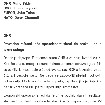
OHR, Mario Brkić
OSCE,Elmira Bayrasli
EUFOR, John Tolan
NATO, Derek Chappell
OHR
Provedba reformi jača sposobnost vlasti da pružaju bolje
javne usluge
Danas je objavljen Ekonomski bilten OHR-a za drugi kvartal 2005.
Kao što znate, mnogi trenutni makroekonomski pokazatelji za BiH
su pozitivni. Izvoz raste brže od uvoza, rast BDP-a je znatno iznad
5%, a investicije rastu. Ne treba se zadovoljiti nijednim od ovih
pokazatelja. Mada je siromaštvo u padu, neprihvatljiva je činjenica
da 18% građana BiH još živi ispod linije siromaštva.
Ekonomski oporavak znači da reforme počinju davati rezultate,
što znači da vlasti moraju udvostručiti svoje napore na
provedbi