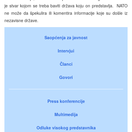
je stvar kojom se treba baviti država koju on predstavlja. NATO
ne može da špekulira ili komentira informacije koje su došle iz
nezavisne države.
Saopćenja za javnost
Intervjui
Članci
Govori
Press konferencije
Multimedija
Odluke visokog predstavnika