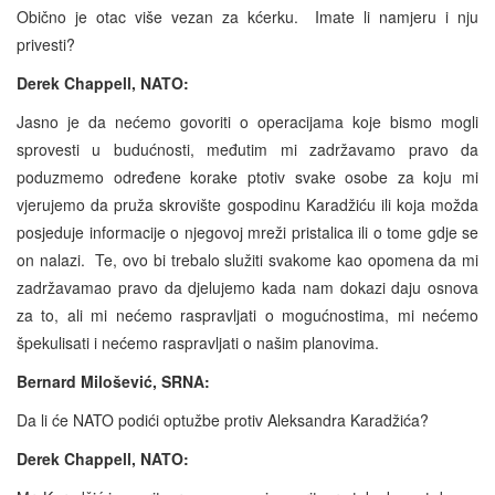
Obično je otac više vezan za kćerku. Imate li namjeru i nju
privesti?
Derek Chappell, NATO:
Jasno je da nećemo govoriti o operacijama koje bismo mogli
sprovesti u budućnosti, međutim mi zadržavamo pravo da
poduzmemo određene korake ptotiv svake osobe za koju mi
vjerujemo da pruža skrovište gospodinu Karadžiću ili koja možda
posjeduje informacije o njegovoj mreži pristalica ili o tome gdje se
on nalazi. Te, ovo bi trebalo služiti svakome kao opomena da mi
zadržavamao pravo da djelujemo kada nam dokazi daju osnova
za to, ali mi nećemo raspravljati o mogućnostima, mi nećemo
špekulisati i nećemo raspravljati o našim planovima.
Bernard Milošević, SRNA:
Da li će NATO podići optužbe protiv Aleksandra Karadžića?
Derek Chappell, NATO: