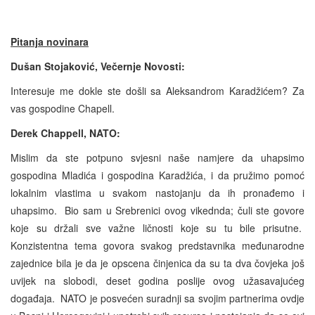
Pitanja novinara
Dušan Stojaković, Večernje Novosti
:
Interesuje me dokle ste došli sa Aleksandrom Karadžićem? Za
vas gospodine Chapell.
Derek Chappell, NATO:
Mislim da ste potpuno svjesni naše namjere da uhapsimo
gospodina Mladića i gospodina Karadžića, i da pružimo pomoć
lokalnim vlastima u svakom nastojanju da ih pronađemo i
uhapsimo. Bio sam u Srebrenici ovog vikednda; čuli ste govore
koje su držali sve važne ličnosti koje su tu bile prisutne.
Konzistentna tema govora svakog predstavnika međunarodne
zajednice bila je da je opscena činjenica da su ta dva čovjeka još
uvijek na slobodi, deset godina poslije ovog užasavajućeg
događaja. NATO je posvećen suradnji sa svojim partnerima ovdje