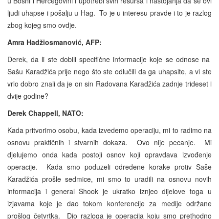
u Bosni i Hercegovini i upotrebi svih resursa i nastojanja da se ovi
ljudi uhapse i pošalju u Hag. To je u interesu pravde i to je razlog
zbog kojeg smo ovdje.
Amra Hadžiosmanović, AFP:
Derek, da li ste dobili specifične informacije koje se odnose na
Sašu Karadžića prije nego što ste odlučili da ga uhapsite, a vi ste
vrlo dobro znali da je on sin Radovana Karadžića zadnje trideset i
dvije godine?
Derek Chappell, NATO:
Kada pritvorimo osobu, kada izvedemo operaciju, mi to radimo na
osnovu praktičnih i stvarnih dokaza. Ovo nije pecanje. Mi
djelujemo onda kada postoji osnov koji opravdava izvođenje
operacije. Kada smo poduzeli određene korake protiv Saše
Karadžića prošle sedmice, mi smo to uradili na osnovu novih
informacija i general Shook je ukratko iznjeo dijelove toga u
izjavama koje je dao tokom konferencije za medije održane
prošlog četvrtka. Dio razloga je operacija koju smo prethodno