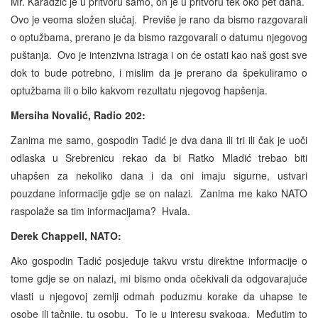
Mr. Karadžić je u pritvoru samo, on je u pritvoru tek oko pet dana.
Ovo je veoma složen slučaj. Previše je rano da bismo razgovarali
o optužbama, prerano je da bismo razgovarali o datumu njegovog
puštanja. Ovo je intenzivna istraga i on će ostati kao naš gost sve
dok to bude potrebno, i mislim da je prerano da špekuliramo o
optužbama ili o bilo kakvom rezultatu njegovog hapšenja.
Mersiha Novalić, Radio 202:
Zanima me samo, gospodin Tadić je dva dana ili tri ili čak je uoči
odlaska u Srebrenicu rekao da bi Ratko Mladić trebao biti
uhapšen za nekoliko dana i da oni imaju sigurne, ustvari
pouzdane informacije gdje se on nalazi. Zanima me kako NATO
raspolaže sa tim informacijama? Hvala.
Derek Chappell, NATO:
Ako gospodin Tadić posjeduje takvu vrstu direktne informacije o
tome gdje se on nalazi, mi bismo onda očekivali da odgovarajuće
vlasti u njegovoj zemlji odmah poduzmu korake da uhapse te
osobe ili tačnije, tu osobu. To je u interesu svakoga. Međutim to