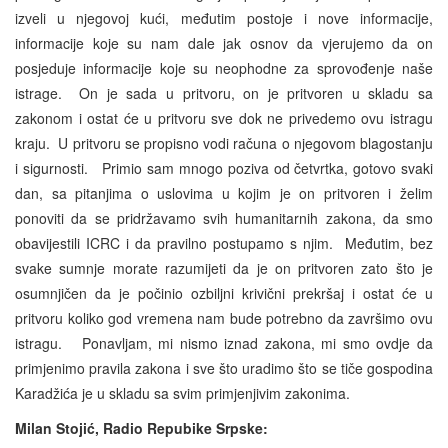
izveli u njegovoj kući, međutim postoje i nove informacije,
informacije koje su nam dale jak osnov da vjerujemo da on
posjeduje informacije koje su neophodne za sprovođenje naše
istrage. On je sada u pritvoru, on je pritvoren u skladu sa
zakonom i ostat će u pritvoru sve dok ne privedemo ovu istragu
kraju. U pritvoru se propisno vodi računa o njegovom blagostanju
i sigurnosti. Primio sam mnogo poziva od četvrtka, gotovo svaki
dan, sa pitanjima o uslovima u kojim je on pritvoren i želim
ponoviti da se pridržavamo svih humanitarnih zakona, da smo
obavijestili ICRC i da pravilno postupamo s njim. Međutim, bez
svake sumnje morate razumijeti da je on pritvoren zato što je
osumnjičen da je počinio ozbiljni krivični prekršaj i ostat će u
pritvoru koliko god vremena nam bude potrebno da završimo ovu
istragu. Ponavljam, mi nismo iznad zakona, mi smo ovdje da
primjenimo pravila zakona i sve što uradimo što se tiče gospodina
Karadžića je u skladu sa svim primjenjivim zakonima.
Milan Stojić, Radio Repubike Srpske: