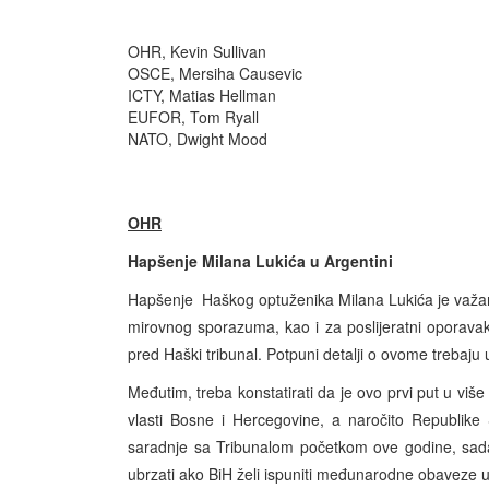
OHR, Kevin Sullivan
OSCE, Mersiha Causevic
ICTY, Matias Hellman
EUFOR, Tom Ryall
NATO, Dwight Mood
OHR
Hapšenje Milana Lukića u Argentini
Hapšenje Haškog optuženika Milana Lukića je važan 
mirovnog sporazuma, kao i za poslijeratni oporavak,
pred Haški tribunal. Potpuni detalji o ovome trebaju us
Međutim, treba konstatirati da je ovo prvi put u vi
vlasti Bosne i Hercegovine, a naročito Republike
saradnje sa Tribunalom početkom ove godine, sada
ubrzati ako BiH želi ispuniti međunarodne obaveze u 