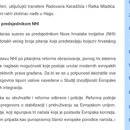
sferi, uključujići transfere Radovana Karadžića i Ratka Mladića.
ni ratni zločinac nađe u Hagu.
a predsjednikom NHI
danas susreo sa predsjednikom Nove hrvatske incijative (NHI)
akli većeg broja pitanja koja predstavljaju bojazni hrvatskog
tavu NHI po pitanjima reforme obrazovanja, javnog rtv sistema
je naglasio mogućnosti koje postoje unutar modernih evropskih
lektivnih prava građana. Da bi se se u potpunosti iskoristile ove
govina ispuni uslove navedene u Studiji izvodljivosti Evropske
h integracija.
 su obuhvatile i reforme odbrane i policije. Reforma policije
pregovora o stabilizaciji i pridruživanju sa Evropskom unijom.
, koji ispunjava tri načela koja je postavila Evropska komisija,
vom pripada kao punopravnoj članici evropske porodice naroda,»