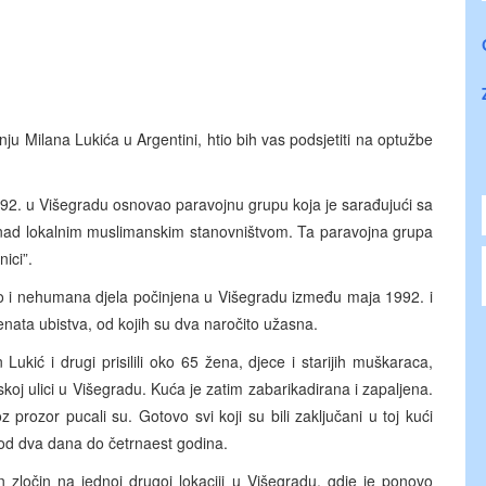
ju Milana Lukića u Argentini, htio bih vas podsjetiti na optužbe
1992. u Višegradu osnovao paravojnu grupu koja je sarađujući sa
r nad lokalnim muslimanskim stanovništvom. Ta paravojna grupa
ici”.
stvo i nehumana djela počinjena u Višegradu između maja 1992. i
enata ubistva, od kojih su dva naročito užasna.
ukić i drugi prisilili oko 65 žena, djece i starijih muškaraca,
oj ulici u Višegradu. Kuća je zatim zabarikadirana i zapaljena.
prozor pucali su. Gotovo svi koji su bili zaključani u toj kući
 od dva dana do četrnaest godina.
n zločin na jednoj drugoj lokaciji u Višegradu, gdje je ponovo