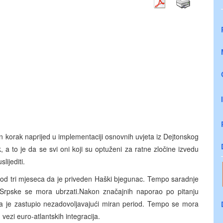
korak naprijed u implementaciji osnovnih uvjeta iz Dejtonskog
 a to je da se svi oni koji su optuženi za ratne zločine izvedu
lijediti.
še od tri mjeseca da je priveden Haški bjegunac. Tempo saradnje
 Srpske se mora ubrzati.Nakon značajnih naporao po pitanju
 je zastupio nezadovoljavajući miran period. Tempo se mora
vezi euro-atlantskih integracija.