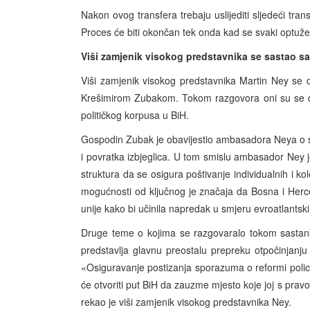
Nakon ovog transfera trebaju uslijediti sljedeći tran
Proces će biti okončan tek onda kad se svaki optuže
Viši zamjenik visokog predstavnika se sastao s
Viši zamjenik visokog predstavnika Martin Ney se 
Krešimirom Zubakom. Tokom razgovora oni su se dot
političkog korpusa u BiH.
Gospodin Zubak je obavijestio ambasadora Neya o s
i povratka izbjeglica. U tom smislu ambasador Ney 
struktura da se osigura poštivanje individualnih i ko
mogućnosti od ključnog je značaja da Bosna i Herce
unije kako bi učinila napredak u smjeru evroatlantski
Druge teme o kojima se razgovaralo tokom sastanka
predstavlja glavnu preostalu prepreku otpočinjanju 
«Osiguravanje postizanja sporazuma o reformi policije
će otvoriti put BiH da zauzme mjesto koje joj s pra
rekao je viši zamjenik visokog predstavnika Ney.