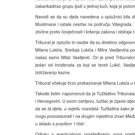
zabarikadirao grupu ljudi u jednoj kući, koja je poto
Navodi se da su djela navedena u optužnici bila d
Muslimane i ostale nesrbe na području Višegrada. Tu
zločine protiv čovječnosti i kršenja zakona i običaja 
Tribunal je optužio tri osobe da su direktno odgovor
Milana Lukića, Sredoja Lukića i Mitra Vasiljevića 
našao samo Mitar Vasiljević. On je pred Tribunalo
jedan od incidenata za koji se tereti Lukić. Vasi
izdržavanju kazne.
Tribunal očekuje brzo prebacivanje Milana Lukića u
Takođe želim napomenuti da je Tužilaštvo Tribunala 
i Hercegovini. U svom zahtjevu, tužilac je izjavio slje
da se ta djela, u svjetlu mandata Tužilaštva kako j
mogu proccesuirati i na drugim mjestima izvan Me
u skladu s pravilom 11bis
“.
Odluku o eventualnom prosljeđivanju ovog pre