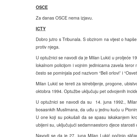
OSCE
Za danas OSCE nema izjavu.
ICTY
Dobro jutro s Tribunala. S obzirom na vijest o hapšen
protiv njega.
U optužnici se navodi da je Milan Lukić u proljeće 
lokalnom policijom i vojnim jedinicama zavela tero
često se pominjala pod nazivom “Beli orlovi” i “Osvetn
Milan Lukić se tereti za istrebljenje, progone, ubi
oktobra 1994. Optužbe uključuju pet odvojenih incid
U optužnici se navodi da su 14. juna 1992., Milan L
bosasnkih Muslimana, da uđu u jednu kuću u Pionirsk
U one koji su pokušali da se spasu iskakanjem kroz 
ubijeni su, uključujući sedamnaestoro djece starosti
Navodi se da je 27. juna Milan Lukić počinio sliča