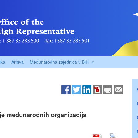
ika
Arhiva
Međunarodna zajednica u BiH
ije međunarodnih organizacija