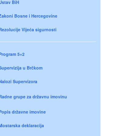
Ustav BiH
Zakoni Bosne i Hercegovine
Rezolucije Vijeća sigurnosti
Program 5+2
Supervizija u Brčkom
Nalozi Supervizora
Radne grupe za državnu imovinu
Popis državne imovine
Mostarska deklaracija