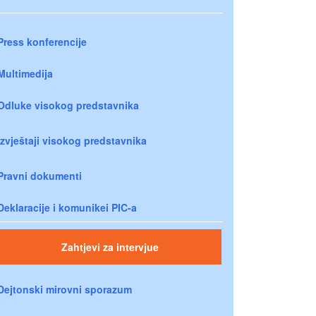
Press konferencije
Multimedija
Odluke visokog predstavnika
Izvještaji visokog predstavnika
Pravni dokumenti
Deklaracije i komunikei PIC-a
Zahtjevi za intervjue
Dejtonski mirovni sporazum