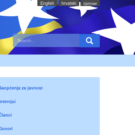
English
hrvatski
cрпски
Saopćenja za javnost
Intervjui
Članci
Govori