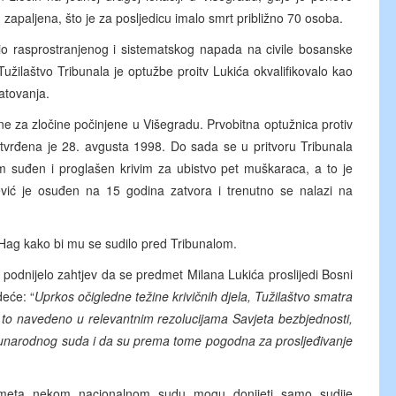
m zapaljena, što je za posljedicu imalo smrt približno 70 osoba.
io rasprostranjenog i sistematskog napada na civile bosanske
žilaštvo Tribunala je optužbe proitv Lukića okvalifikovalo kao
ratovanja.
ne za zločine počinjene u Višegradu. Prvobitna optužnica protiv
potvrđena je 28. avgusta 1998. Do sada se u pritvoru Tribunala
m suđen i proglašen krivim za ubistvo pet muškaraca, a to je
ljević je osuđen na 15 godina zatvora i trenutno se nalazi na
 Hag kako bi mu se sudilo pred Tribunalom.
podnijelo zahtjev da se predmet Milana Lukića proslijedi Bosni
deće: “
Uprkos očigledne težine krivičnih djela, Tužilaštvo smatra
e to navedeno u relevantnim rezolucijama Savjeta bezbjednosti,
đunarodnog suda i da su prema tome pogodna za prosljeđivanje
dmeta nekom nacionalnom sudu mogu donijeti samo sudije