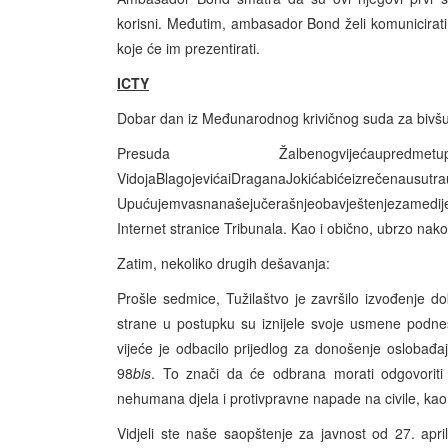
korisni. Međutim, ambasador Bond želi komunicira
koje će im prezentirati.
ICTY
Dobar dan iz Međunarodnog krivičnog suda za bivšu
Presuda Žalbenogvijećaupredmetupro
VidojaBlagojevićaiDraganaJokićabićeizrečenausutr
Upućujemvasnanašejučerašnjeobavještenjezamedije,
Internet stranice Tribunala. Kao i obično, ubrzo nak
Zatim, nekoliko drugih dešavanja:
Prošle sedmice, Tužilaštvo je završilo izvođenje
strane u postupku su iznijele svoje usmene podne
vijeće je odbacilo prijedlog za donošenje oslobađ
98
bis
. To znači da će odbrana morati odgovoriti 
nehumana djela i protivpravne napade na civile, kao z
Vidjeli ste naše saopštenje za javnost od 27. apr