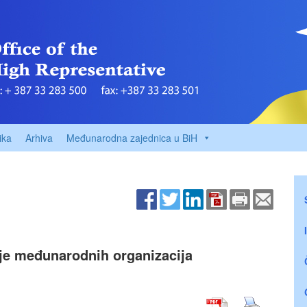
ika
Arhiva
Međunarodna zajednica u BiH
ije međunarodnih organizacija