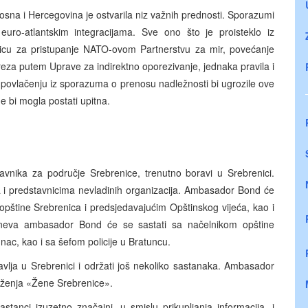
na i Hercegovina je ostvarila niz važnih prednosti. Sporazumi
euro-atlantskim integracijama. Sve ono što je proisteklo iz
icu za pristupanje NATO-ovom Partnerstvu za mir, povećanje
reza putem Uprave za indirektno oporezivanje, jednaka pravila i
a povlačenju iz sporazuma o prenosu nadležnosti bi ugrozile ove
e bi mogla postati upitna.
avnika za područje Srebrenice, trenutno boravi u Srebrenici.
a i predstavnicima nevladinih organizacija. Ambasador Bond će
pštine Srebrenica i predsjedavajućim Opštinskog vijeća, kao i
odneva ambasador Bond će se sastati sa načelnikom opštine
ac, kao i sa šefom policije u Bratuncu.
vlja u Srebrenici i održati još nekoliko sastanaka. Ambasador
uženja «Žene Srebrenice».
anci izuzetno značajni, u smislu prikupljanja informacija, i