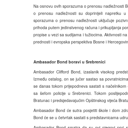
Na osnovu ovih sporazuma o prenosu nadležnosti Bos
o prenosu nadležnosti su doprinijeli napretku u 
sporazuma o prenosu nadležnosti uključuje pozivn
prihoda putem jedinstvenog računa i prikupljanja po
propise u vezi sa sudijama i tužiocima. Aktivnosti n
prednosti i evropska perspektiva Bosne i Hercegovin
Ambasador Bond boravi u Srebrenici
Ambasador Clifford Bond, izaslanik visokog predst
Između ostalog, on se jučer sastao sa povratnicim
se danas tokom prijepodneva sastati s načelnikom o
sa šefom policije u Srebrenici. Tokom poslijep
Bratunac i predsjedavajućim Opštinskog vijeća Bratun
Ambasador Bond će sutra posjetiti škole i dom zdra
Bond će se u četvrtak sastati s predstavnicama udr
Ambasador Bond smatra da su ovi njegovi prvi sast