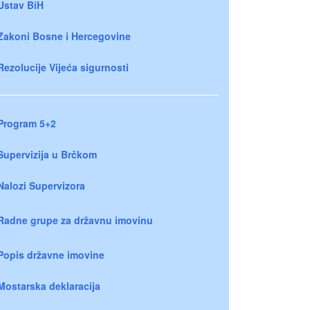
Ustav BiH
Zakoni Bosne i Hercegovine
Rezolucije Vijeća sigurnosti
Program 5+2
Supervizija u Brčkom
Nalozi Supervizora
Radne grupe za državnu imovinu
Popis državne imovine
Mostarska deklaracija