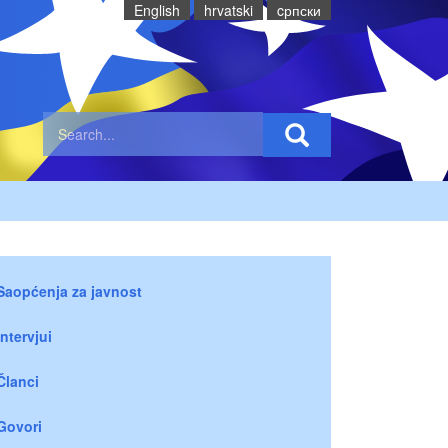
English
hrvatski
cрпски
Saopćenja za javnost
Intervjui
Članci
Govori