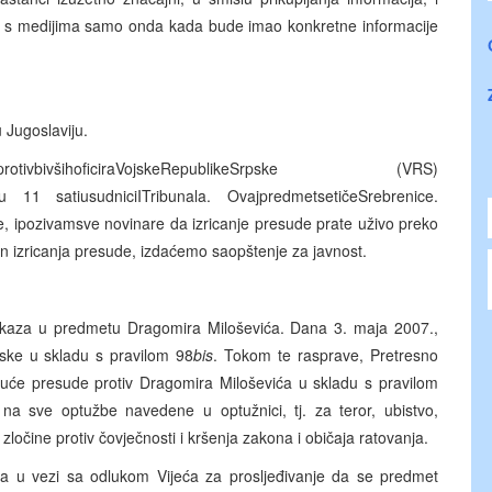
ti s medijima samo onda kada bude imao konkretne informacije
 Jugoslaviju.
tivbivšihoficiraVojskeRepublikeSrpske (VRS)
au 11 satiusudniciITribunala. OvajpredmetsetičeSrebrenice.
 ipozivamsve novinare da izricanje presude prate uživo preko
on izricanja presude, izdaćemo saopštenje za javnost.
 dokaza u predmetu Dragomira Miloševića. Dana 3. maja 2007.,
ske u skladu s pravilom 98
bis
. Tokom te rasprave, Pretresno
ajuće presude protiv Dragomira Miloševića u skladu s pravilom
na sve optužbe navedene u optužnici, tj. za teror, ubistvo,
ločine protiv čovječnosti i kršenja zakona i običaja ratovanja.
ila u vezi sa odlukom Vijeća za prosljeđivanje da se predmet