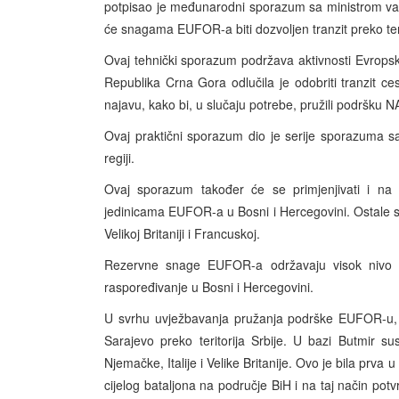
potpisao je međunarodni sporazum sa ministrom v
će snagama EUFOR-a biti dozvoljen tranzit preko ter
Ovaj tehnički sporazum podržava aktivnosti Evropsk
Republika Crna Gora odlučila je odobriti tranzit
najavu, kako bi, u slučaju potrebe, pružili podrš
Ovaj praktični sporazum dio je serije sporazuma 
regiji.
Ovaj sporazum također će se primjenjivati i na
jedinicama EUFOR-a u Bosni i Hercegovini. Ostale str
Velikoj Britaniji i Francuskoj.
Rezervne snage EUFOR-a održavaju visok nivo p
raspoređivanje u Bosni i Hercegovini.
U svrhu uvježbavanja pružanja podrške EUFOR-u, j
Sarajevo preko teritorija Srbije. U bazi Butmir 
Njemačke, Italije i Velike Britanije. Ovo je bila prva
cijelog bataljona na područje BiH i na taj način po