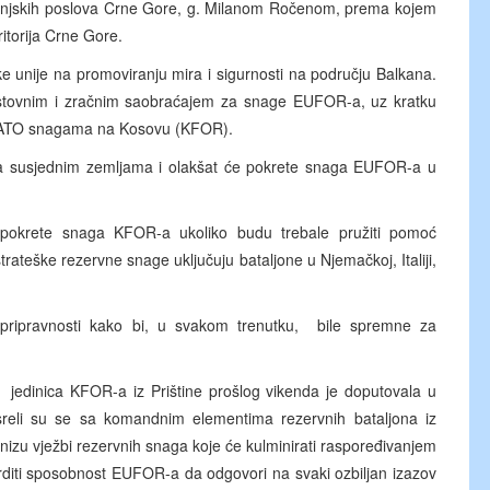
anjskih poslova Crne Gore, g. Milanom Ročenom, prema kojem
itorija Crne Gore.
e unije na promoviranju mira i sigurnosti na području Balkana.
 cestovnim i zračnim saobraćajem za snage EUFOR-a, uz kratku
ku NATO snagama na Kosovu (KFOR).
sa susjednim zemljama i olakšat će pokrete snaga EUFOR-a u
 pokrete snaga KFOR-a ukoliko budu trebale pružiti pomoć
ateške rezervne snage uključuju bataljone u Njemačkoj, Italiji,
ripravnosti kako bi, u svakom trenutku, bile spremne za
edinica KFOR-a iz Prištine prošlog vikenda je doputovala u
susreli su se sa komandnim elementima rezervnih bataljona iz
 u nizu vježbi rezervnih snaga koje će kulminirati raspoređivanjem
tvrditi sposobnost EUFOR-a da odgovori na svaki ozbiljan izazov