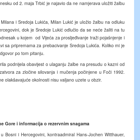
dnesku od 2. maja Trbić je najavio da ne namjerava uložiti žalbu
Milana i Sredoja Lukića, Milan Lukić je uložio žalbu na odluku
ercegovini, dok je Sredoje Lukić odlučio da se neće žaliti na tu
podnesak u kojem od Vijeća za prosljeđivanje traži pojašnjenje i
vi sa pripremama za prebacivanje Sredoja Lukića. Koliko mi je
odgovor po tom pitanju.
la podnijela obavijest o ulaganju žalbe na presudu o kazni od
zatvora za zločine silovanja i mučenja počinjene u Foči 1992.
ne olakšavajuće okolnosti nisu valjano uzete u obzir.
ne Gore i informacija o rezervnim snagama
 Bosni i Hercegovini, kontraadmiral Hans-Jochen Witthauer,