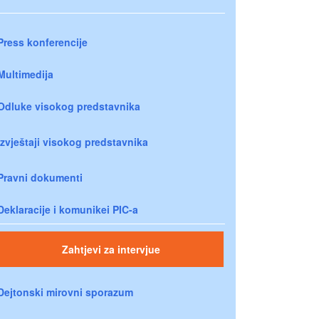
Press konferencije
Multimedija
Odluke visokog predstavnika
Izvještaji visokog predstavnika
Pravni dokumenti
Deklaracije i komunikei PIC-a
Zahtjevi za intervjue
Dejtonski mirovni sporazum