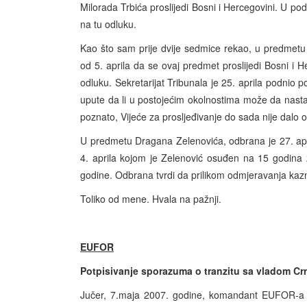
Milorada Trbića proslijedi Bosni i Hercegovini. U po
na tu odluku.
Kao što sam prije dvije sedmice rekao, u predmetu 
od 5. aprila da se ovaj predmet proslijedi Bosni i H
odluku. Sekretarijat Tribunala je 25. aprila podnio 
upute da li u postojećim okolnostima može da nasta
poznato, Vijeće za prosljeđivanje do sada nije dalo 
U predmetu Dragana Zelenovića, odbrana je 27. apri
4. aprila kojom je Zelenović osuđen na 15 godina 
godine. Odbrana tvrdi da prilikom odmjeravanja kaz
Toliko od mene. Hvala na pažnji.
EUFOR
Potpisivanje sporazuma o tranzitu sa vladom Cr
Jučer, 7.maja 2007. godine, komandant EUFOR-a u