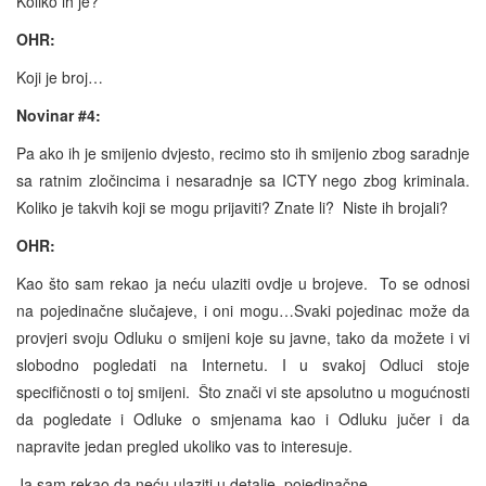
Koliko ih je?
OHR:
Koji je broj…
Novinar #4:
Pa ako ih je smijenio dvjesto, recimo sto ih smijenio zbog saradnje
sa ratnim zločincima i nesaradnje sa ICTY nego zbog kriminala.
Koliko je takvih koji se mogu prijaviti? Znate li? Niste ih brojali?
OHR:
Kao što sam rekao ja neću ulaziti ovdje u brojeve. To se odnosi
na pojedinačne slučajeve, i oni mogu…Svaki pojedinac može da
provjeri svoju Odluku o smijeni koje su javne, tako da možete i vi
slobodno pogledati na Internetu. I u svakoj Odluci stoje
specifičnosti o toj smijeni. Što znači vi ste apsolutno u mogućnosti
da pogledate i Odluke o smjenama kao i Odluku jučer i da
napravite jedan pregled ukoliko vas to interesuje.
Ja sam rekao da neću ulaziti u detalje, pojedinačne.