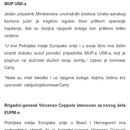
MUP USK-a
Jedan pripadnik Ministarstva unutrašnjih poslova Unsko-sanskog
kantona jučer je tragično izgubio život prilikom operacije
hapšenja, dok su dvojica njegovih kolega tom prilikom teško
ranjena.
“U ime Policijske misije Europske unije i u svoje lično ime želim
izraziti duboku sućut porodici pripadnika MUP-a USK-a, koji je
poginuo na dužnosti služeći svoju zemlju,“ izjavio je komesar
Carty.
“Naše su misli također i uz njegove kolege, kojima želimo brz
oporavak” zaključiojekomesarCarty.
Brigadni-general Vincenzo Coppola imenovan za novog šefa
EUPM-a
Policijska misija Evropske unije u Bosni i Hercegovini ima
zadovoljstvo objaviti da je brigadni-general Vincenzo Coppola