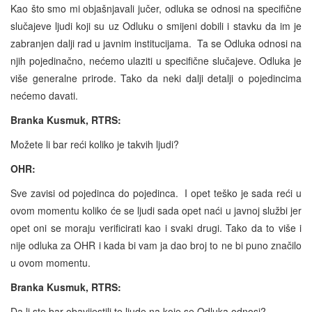
Kao što smo mi objašnjavali jučer, odluka se odnosi na specifične
slučajeve ljudi koji su uz Odluku o smijeni dobili i stavku da im je
zabranjen dalji rad u javnim institucijama. Ta se Odluka odnosi na
njih pojedinačno, nećemo ulaziti u specifične slučajeve. Odluka je
više generalne prirode. Tako da neki dalji detalji o pojedincima
nećemo davati.
Branka Kusmuk, RTRS:
Možete li bar reći koliko je takvih ljudi?
OHR:
Sve zavisi od pojedinca do pojedinca. I opet teško je sada reći u
ovom momentu koliko će se ljudi sada opet naći u javnoj službi jer
opet oni se moraju verificirati kao i svaki drugi. Tako da to više i
nije odluka za OHR i kada bi vam ja dao broj to ne bi puno značilo
u ovom momentu.
Branka Kusmuk, RTRS:
Da li ste bar obavijestili te ljude na koje se Odluka odnosi?