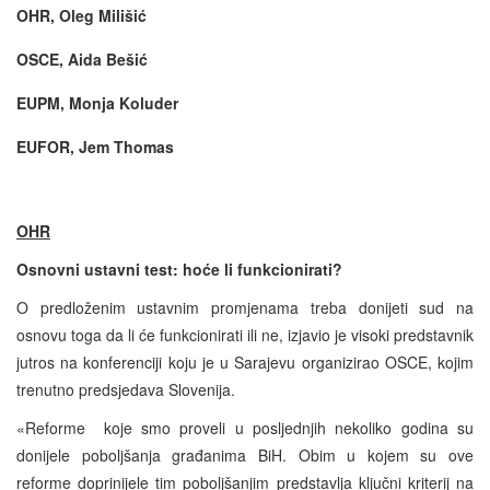
OHR, Oleg Milišić
OSCE, Aida Bešić
EUPM, Monja Koluder
EUFOR, Jem Thomas
OHR
Osnovni ustavni test: hoće li funkcionirati?
O predloženim ustavnim promjenama treba donijeti sud na
osnovu toga da li će funkcionirati ili ne, izjavio je visoki predstavnik
jutros na konferenciji koju je u Sarajevu organizirao OSCE, kojim
trenutno predsjedava Slovenija.
«Reforme koje smo proveli u posljednjih nekoliko godina su
donijele poboljšanja građanima BiH. Obim u kojem su ove
reforme doprinijele tim poboljšanjim predstavlja ključni kriterij na