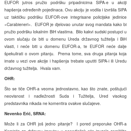
EUFOR jutros pružio podršku pripadnicima SIPA-e u akciji
hapšenja određenih pojedinaca. Ovu akciju je vodila i izvršila SIPA
uz taktičku podršku EUFOR-ove integrisane policijske jedinice
«Carabieneri». EUFOR je djelovao unutar svog mandata kako bi
pružio podršku lokalnim BiH vlastima. Bilo kakvi sudski postupci u
ovom slučaju će biti u domenu Ureda državnog tužitelja i BiH
vlasti, i neće biti u domenu EUFOR-a, te EUFOR neće dalje
špekulirati o ovom pitanju. Prema tome, sva druga pitanja koja
imate u vezi ove akcije i hapšenja trebate uputiti SIPA-i ili Uredu
državnog tužitelja. Hvala vam.
OHR:
Što se tiče OHR-a veoma jednostavno, kao što znate, poštujući
neovisnost i nadležnosti Suda i Tužitelja, Ured visokog
predstavnika nikada ne komentira ovakve slučajeve.
Nevenko Erić, SRNA:
Može li za OHR još jedno pitanje? I pored preporuke OHR-a