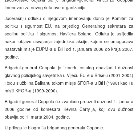
imenovan za novog šefa ove organizacije.
Jučerašnju odluku o njegovom imenovanju donio je Komitet za
politiku i sigurnost EU, na prijedlog Generalnog sekretara za
spoljnu politiku i sigurnost Havijera Solane. Odluka je uslijedila
nakon objave usvajanja zajedničke akcije, kojom se omogućava
nastavak misije EUPM-a u BiH od 1. januara 2006 do kraja 2007.
godine.
Brigadni-general Coppola je između ostalog obavljao i dužnost
glavnog policijskog savjetnika u Vijeću EU-e u Briselu (2001-2004)
i biou službi na Balkanu tokom misije SFOR-a u BiH (1998) kao i u
misiji KFOR-a (1999-2000).
Brigadni general Coppola će zvanično preuzeti dužnost 1. januara
2006 godine od komesara Kevina Carty-ja, koji ovu dužnost
obavlja od 1. marta 2004. godine.
U prilogu je biografija brigadnog generala Coppole.