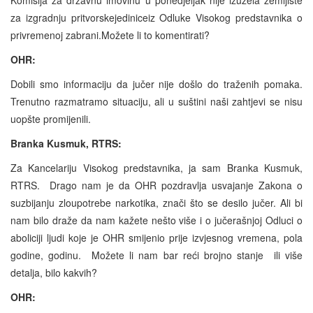
Komisija za državnu imovinu u ponedjeljak nije izuzela zemljište
za izgradnju pritvorskejediniceiz Odluke Visokog predstavnika o
privremenoj zabrani.Možete li to komentirati?
OHR:
Dobili smo informaciju da jučer nije došlo do traženih pomaka.
Trenutno razmatramo situaciju, ali u suštini naši zahtjevi se nisu
uopšte promijenili.
Branka Kusmuk, RTRS:
Za Kancelariju Visokog predstavnika, ja sam Branka Kusmuk,
RTRS. Drago nam je da OHR pozdravlja usvajanje Zakona o
suzbijanju zloupotrebe narkotika, znači što se desilo jučer. Ali bi
nam bilo draže da nam kažete nešto više i o jučerašnjoj Odluci o
aboliciji ljudi koje je OHR smijenio prije izvjesnog vremena, pola
godine, godinu. Možete li nam bar reći brojno stanje ili više
detalja, bilo kakvih?
OHR: