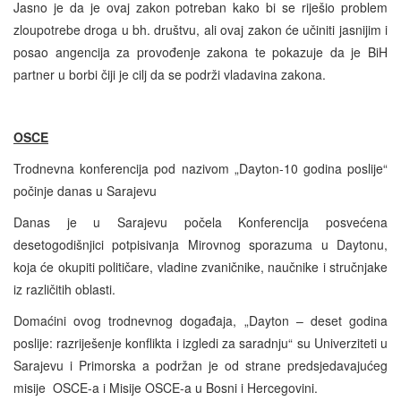
Jasno je da je ovaj zakon potreban kako bi se riješio problem
zloupotrebe droga u bh. društvu, ali ovaj zakon će učiniti jasnijim i
posao angencija za provođenje zakona te pokazuje da je BiH
partner u borbi čiji je cilj da se podrži vladavina zakona.
OSCE
Trodnevna konferencija pod nazivom „Dayton-10 godina poslije“
počinje danas u Sarajevu
Danas je u Sarajevu počela Konferencija posvećena
desetogodišnjici potpisivanja Mirovnog sporazuma u Daytonu,
koja će okupiti političare, vladine zvaničnike, naučnike i stručnjake
iz različitih oblasti.
Domaćini ovog trodnevnog događaja, „Dayton – deset godina
poslije: razriješenje konflikta i izgledi za saradnju“ su Univerziteti u
Sarajevu i Primorska a podržan je od strane predsjedavajućeg
misije OSCE-a i Misije OSCE-a u Bosni i Hercegovini.