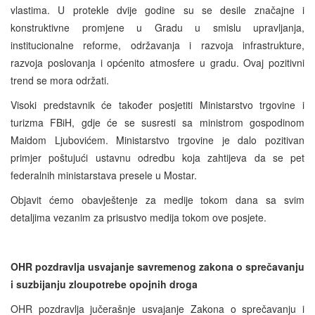
vlastima. U protekle dvije godine su se desile značajne i
konstruktivne promjene u Gradu u smislu upravljanja,
institucionalne reforme, održavanja i razvoja infrastrukture,
razvoja poslovanja i općenito atmosfere u gradu. Ovaj pozitivni
trend se mora održati.
Visoki predstavnik će također posjetiti Ministarstvo trgovine i
turizma FBiH, gdje će se susresti sa ministrom gospodinom
Maidom Ljubovićem. Ministarstvo trgovine je dalo pozitivan
primjer poštujući ustavnu odredbu koja zahtijeva da se pet
federalnih ministarstava presele u Mostar.
Objavit ćemo obavještenje za medije tokom dana sa svim
detaljima vezanim za prisustvo medija tokom ove posjete.
OHR pozdravlja usvajanje savremenog zakona o sprečavanju
i suzbijanju zloupotrebe opojnih droga
OHR pozdravlja jučerašnje usvajanje Zakona o sprečavanju i