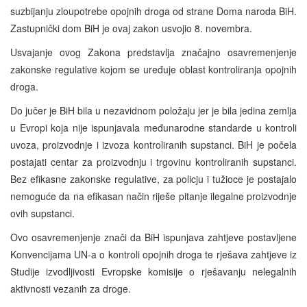
suzbijanju zloupotrebe opojnih droga od strane Doma naroda BiH.
Zastupnički dom BiH je ovaj zakon usvojio 8. novembra.
Usvajanje ovog Zakona predstavlja značajno osavremenjenje
zakonske regulative kojom se uređuje oblast kontroliranja opojnih
droga.
Do jučer je BiH bila u nezavidnom položaju jer je bila jedina zemlja
u Evropi koja nije ispunjavala međunarodne standarde u kontroli
uvoza, proizvodnje i izvoza kontroliranih supstanci. BiH je počela
postajati centar za proizvodnju i trgovinu kontroliranih supstanci.
Bez efikasne zakonske regulative, za policju i tužioce je postajalo
nemoguće da na efikasan način riješe pitanje ilegalne proizvodnje
ovih supstanci.
Ovo osavremenjenje znači da BiH ispunjava zahtjeve postavljene
Konvencijama UN-a o kontroli opojnih droga te rješava zahtjeve iz
Studije izvodljivosti Evropske komisije o rješavanju nelegalnih
aktivnosti vezanih za droge.