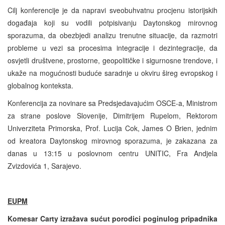
Cilj konferencije je da napravi sveobuhvatnu procjenu istorijskih
događaja koji su vodili potpisivanju Daytonskog mirovnog
sporazuma, da obezbjedi analizu trenutne situacije, da razmotri
probleme u vezi sa procesima integracije i dezintegracije, da
osvjetli društvene, prostorne, geopolitičke i sigurnosne trendove, i
ukaže na mogućnosti buduće saradnje u okviru šireg evropskog i
globalnog konteksta.
Konferencija za novinare sa Predsjedavajućim OSCE-a, Ministrom
za strane poslove Slovenije, Dimitrijem Rupelom, Rektorom
Univerziteta Primorska, Prof. Lucija Cok, James O Brien, jednim
od kreatora Daytonskog mirovnog sporazuma, je zakazana za
danas u 13:15 u poslovnom centru UNITIC, Fra Andjela
Zvizdovića 1, Sarajevo.
EUPM
Komesar Carty izražava sućut porodici poginulog pripadnika