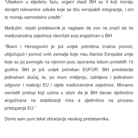
“Ulaskom u sljedeću fazu, organi vlasti BiH su ti koji moraju
donijeti relevantne odluke koje se tiču evropskih integracija, i oni
to moraju samostalno uraditi.”
Međutim, visoki predstavnik je naglasio da ovo ne znači da će
međunarodna zajednica okončati svoj angažman u BiH.
“Bosni i Hercegovini je još uvijek potrebna znatna pomoć,
uključujući i pomoć onih zemalja koje nisu članice Evropske unije
koje su joj pomogle na njenom putu oporavka tokom proteklih 10
godina. BiH je još uvijek potreban EUFOR. BiH predstavlja
jedinstven slučaj, te, po mom mišljenju, zahtijeva i jedinstven
odgovor i reakciju EU i cijele međunarodne zajednice. Moramo
osmisliti pristup koji uzima u obzir da je BiH danas djelimično
angažirana na stabilizaciji mira a djelimično na procesu
pristupanja EU.”
Donio sam puni tekst obraćanja visokog predstavnika.