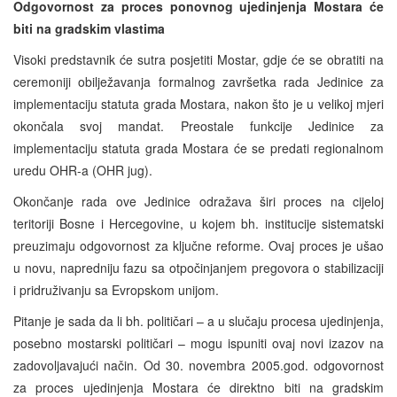
Odgovornost za proces ponovnog ujedinjenja Mostara će
biti na gradskim vlastima
Visoki predstavnik će sutra posjetiti Mostar, gdje će se obratiti na
ceremoniji obilježavanja formalnog završetka rada Jedinice za
implementaciju statuta grada Mostara, nakon što je u velikoj mjeri
okončala svoj mandat. Preostale funkcije Jedinice za
implementaciju statuta grada Mostara će se predati regionalnom
uredu OHR-a (OHR jug).
Okončanje rada ove Jedinice odražava širi proces na cijeloj
teritoriji Bosne i Hercegovine, u kojem bh. institucije sistematski
preuzimaju odgovornost za ključne reforme. Ovaj proces je ušao
u novu, napredniju fazu sa otpočinjanjem pregovora o stabilizaciji
i pridruživanju sa Evropskom unijom.
Pitanje je sada da li bh. političari – a u slučaju procesa ujedinjenja,
posebno mostarski političari – mogu ispuniti ovaj novi izazov na
zadovoljavajući način. Od 30. novembra 2005.god. odgovornost
za proces ujedinjenja Mostara će direktno biti na gradskim