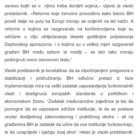
osnovu kojih se o njima treba donijeti ocjena,» izjavio je visoki
predstavnik. «Reforme koje trenutno provodimo kako bismo BiH
poveli dalje na putu ka Evropi moraju se ocijeniti na isti način. A
reforme o kojima se razgovaralo na konferencijama koje su
održane u cilju obilježavanja desete godišnjice potpisivanja
Daytonskog sporazuma- i o kojima su u velikoj mjeri razgovarali
građani BiH među sobom te mediji – se isto tako moraju
podvrgnuti ovom osnovnom testu.”
Visoki predstavnik je konstatirao da sa otpočinjanjem pregovora o
stabilizaciji i pridruživanju BiH odlučno prelazi iz faze
implementacije mira na veliki zadatak uspostavljanja funkcionalnih
vlasti i dostignuća evropskih standarda u političkom i
ekonomskom životu. “Zadatak međunarodne zajednice je bio da
pomogne da se uspostave održive institucije, te da se postave
unutar doslijednog zakonodavnog i praktičnog okvira – ali na
građanima BiH je zadatak da učine da ove institucije funkcioniraju,
te da unaprijede i ojačaju ovaj okvir,” rekao je visoki predstavnik.