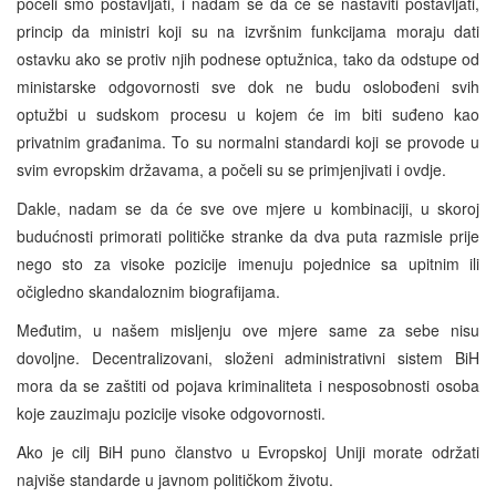
počeli smo postavljati, i nadam se da će se nastaviti postavljati,
princip da ministri koji su na izvršnim funkcijama moraju dati
ostavku ako se protiv njih podnese optužnica, tako da odstupe od
ministarske odgovornosti sve dok ne budu oslobođeni svih
optužbi u sudskom procesu u kojem će im biti suđeno kao
privatnim građanima. To su normalni standardi koji se provode u
svim evropskim državama, a počeli su se primjenjivati i ovdje.
Dakle, nadam se da će sve ove mjere u kombinaciji, u skoroj
budućnosti primorati političke stranke da dva puta razmisle prije
nego sto za visoke pozicije imenuju pojednice sa upitnim ili
očigledno skandaloznim biografijama.
Međutim, u našem misljenju ove mjere same za sebe nisu
dovoljne. Decentralizovani, složeni administrativni sistem BiH
mora da se zaštiti od pojava kriminaliteta i nesposobnosti osoba
koje zauzimaju pozicije visoke odgovornosti.
Ako je cilj BiH puno članstvo u Evropskoj Uniji morate održati
najviše standarde u javnom političkom životu.