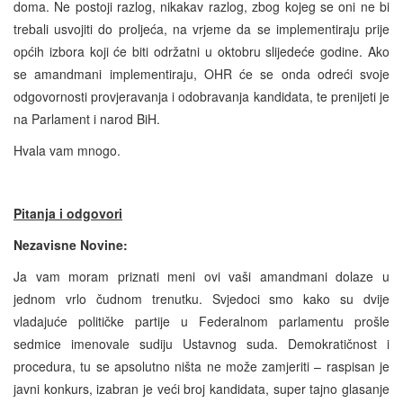
doma. Ne postoji razlog, nikakav razlog, zbog kojeg se oni ne bi
trebali usvojiti do proljeća, na vrjeme da se implementiraju prije
općih izbora koji će biti održatni u oktobru slijedeće godine. Ako
se amandmani implementiraju, OHR će se onda odreći svoje
odgovornosti provjeravanja i odobravanja kandidata, te prenijeti je
na Parlament i narod BiH.
Hvala vam mnogo.
Pitanja i odgovori
Nezavisne Novine:
Ja vam moram priznati meni ovi vaši amandmani dolaze u
jednom vrlo čudnom trenutku. Svjedoci smo kako su dvije
vladajuće političke partije u Federalnom parlamentu prošle
sedmice imenovale sudiju Ustavnog suda. Demokratičnost i
procedura, tu se apsolutno ništa ne može zamjeriti – raspisan je
javni konkurs, izabran je veći broj kandidata, super tajno glasanje