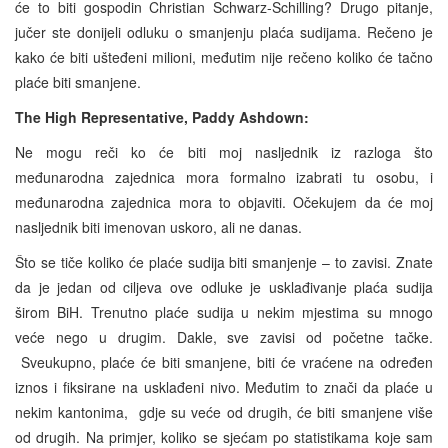
će to biti gospodin Christian Schwarz-Schilling? Drugo pitanje,
jučer ste donijeli odluku o smanjenju plaća sudijama. Rečeno je
kako će biti ušteđeni milioni, međutim nije rečeno koliko će tačno
plaće biti smanjene.
The High Representative, Paddy Ashdown:
Ne mogu reči ko će biti moj nasljednik iz razloga što
međunarodna zajednica mora formalno izabrati tu osobu, i
međunarodna zajednica mora to objaviti. Očekujem da će moj
nasljednik biti imenovan uskoro, ali ne danas.
Što se tiče koliko će plaće sudija biti smanjenje – to zavisi. Znate
da je jedan od ciljeva ove odluke je usklađivanje plaća sudija
širom BiH. Trenutno plaće sudija u nekim mjestima su mnogo
veće nego u drugim. Dakle, sve zavisi od početne tačke.
Sveukupno, plaće će biti smanjene, biti će vraćene na određen
iznos i fiksirane na usklađeni nivo. Međutim to znači da plaće u
nekim kantonima, gdje su veće od drugih, će biti smanjene više
od drugih. Na primjer, koliko se sjećam po statistikama koje sam