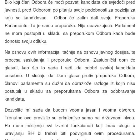
Bilo koji član Odbora će moći pozvati kandidata da svjedoči pred
javnosti, pred Odborom po pitanju svoje podobnosti za poziciju za
koju se kandidovao. Odbor će zatim dati svoju Preporuku
Parlamentu. To je samo preporuka. Nije obavezujuća. Parlament
ne mora postupiti u skladu sa preporukom Odbora kada bude
donosio svoju odluku.
Na osnovu ovih informacija, tačnije na osnovu javnog dosijea, te
procesa saslušanja i preporuke Odbora, Zastupnički dom će
glasati, kao što to sada i radi, da odobri svakoj kandidata
posebno. U slučaju da Dom glasa protiv preporuke Odbora,
članovi parlamenta su dužni da obrazlože razloge iz kojih nisu
postupili u skladu sa preporukama Odbora za odobravanje
kandidata.
Dozvolite mi sada da budem veoma jasan i veoma otvoren.
Trenutno ove provizije su primjenjive samo na državnom nivou.
Po mom mišljenju svi izvršni funkcioneri koji imau ulogu u
uravljanju BiH bi trebali biti podvrgnuti ovim procedurama.