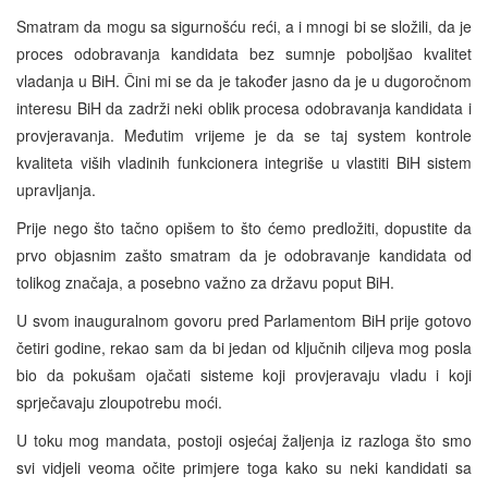
Smatram da mogu sa sigurnošću reći, a i mnogi bi se složili, da je
proces odobravanja kandidata bez sumnje poboljšao kvalitet
vladanja u BiH. Čini mi se da je također jasno da je u dugoročnom
interesu BiH da zadrži neki oblik procesa odobravanja kandidata i
provjeravanja. Međutim vrijeme je da se taj system kontrole
kvaliteta viših vladinih funkcionera integriše u vlastiti BiH sistem
upravljanja.
Prije nego što tačno opišem to što ćemo predložiti, dopustite da
prvo objasnim zašto smatram da je odobravanje kandidata od
tolikog značaja, a posebno važno za državu poput BiH.
U svom inauguralnom govoru pred Parlamentom BiH prije gotovo
četiri godine, rekao sam da bi jedan od ključnih ciljeva mog posla
bio da pokušam ojačati sisteme koji provjeravaju vladu i koji
sprječavaju zloupotrebu moći.
U toku mog mandata, postoji osjećaj žaljenja iz razloga što smo
svi vidjeli veoma očite primjere toga kako su neki kandidati sa