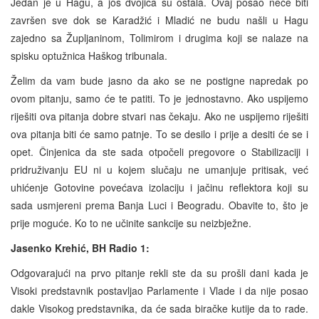
Jedan je u Hagu, a još dvojica su ostala. Ovaj posao neće biti
završen sve dok se Karadžić i Mladić ne budu našli u Hagu
zajedno sa Župljaninom, Tolimirom i drugima koji se nalaze na
spisku optužnica Haškog tribunala.
Želim da vam bude jasno da ako se ne postigne napredak po
ovom pitanju, samo će te patiti. To je jednostavno. Ako uspijemo
riješiti ova pitanja dobre stvari nas čekaju. Ako ne uspijemo riješiti
ova pitanja biti će samo patnje. To se desilo i prije a desiti će se i
opet. Činjenica da ste sada otpočeli pregovore o Stabilizaciji i
pridruživanju EU ni u kojem slučaju ne umanjuje pritisak, već
uhićenje Gotovine povećava izolaciju i jačinu reflektora koji su
sada usmjereni prema Banja Luci i Beogradu. Obavite to, što je
prije moguće. Ko to ne učinite sankcije su neizbježne.
Jasenko Krehić, BH Radio 1:
Odgovarajući na prvo pitanje rekli ste da su prošli dani kada je
Visoki predstavnik postavljao Parlamente i Vlade i da nije posao
dakle Visokog predstavnika, da će sada biračke kutije da to rade.