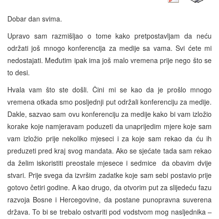
Dobar dan svima.
Upravo sam razmišljao o tome kako pretpostavljam da neću
održati još mnogo konferencija za medije sa vama. Svi ćete mi
nedostajati. Međutim ipak ima još malo vremena prije nego što se
to desi.
Hvala vam što ste došli. Čini mi se kao da je prošlo mnogo
vremena otkada smo posljednji put održali konferenciju za medije.
Dakle, sazvao sam ovu konferenciju za medije kako bi vam izložio
korake koje namjeravam poduzeti da unaprijedim mjere koje sam
vam izložio prije nekoliko mjeseci i za koje sam rekao da ću ih
preduzeti pred kraj svog mandata. Ako se sjećate tada sam rekao
da želim iskoristiti preostale mjesece i sedmice da obavim dvije
stvari. Prije svega da izvršim zadatke koje sam sebi postavio prije
gotovo četiri godine. A kao drugo, da otvorim put za slijedeću fazu
razvoja Bosne i Hercegovine, da postane punopravna suverena
država. To bi se trebalo ostvariti pod vodstvom mog nasljednika –