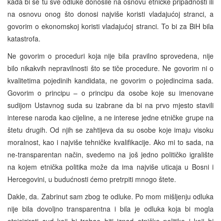
kada bi se tu sve odluke donosile na osnovu etničke pripadnosti ili
na osnovu onog što donosi najviše koristi vladajućoj stranci, a
govorim o ekonomskoj koristi vladajućoj stranci. To bi za BiH bila
katastrofa.
Ne govorim o proceduri koja nije bila pravilno sprovedena, nije
bilo nikakvih nepravilnosti što se tiče procedure. Ne govorim ni o
kvalitetima pojedinih kandidata, ne govorim o pojedincima sada.
Govorim o principu – o principu da osobe koje su imenovane
sudijom Ustavnog suda su izabrane da bi na prvo mjesto stavili
interese naroda kao cijeline, a ne interese jedne etničke grupe na
štetu drugih. Od njih se zahtijeva da su osobe koje imaju visoku
moralnost, kao i najviše tehničke kvalifikacije. Ako mi to sada, na
ne-transparentan način, svedemo na još jedno političko igralište
na kojem etnička politika može da ima najviše uticaja u Bosni i
Hercegovini, u budućnosti ćemo pretrpiti mnogo štete.
Dakle, da. Zabrinut sam zbog te odluke. Po mom mišljenju odluka
nije bila dovoljno transparentna i bila je odluka koja bi mogla