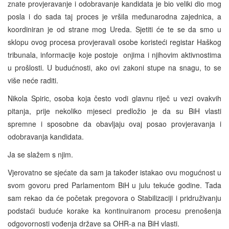
znate provjeravanje i odobravanje kandidata je bio veliki dio mog
posla i do sada taj proces je vršila međunarodna zajednica, a
koordiniran je od strane mog Ureda. Sjetiti će te se da smo u
sklopu ovog procesa provjeravali osobe koristeći registar Haškog
tribunala, informacije koje postoje onjima i njihovim aktivnostima
u prošlosti. U budućnosti, ako ovi zakoni stupe na snagu, to se
više neće raditi.
Nikola Spiric, osoba koja često vodi glavnu riječ u vezi ovakvih
pitanja, prije nekoliko mjeseci predložio je da su BiH vlasti
spremne i sposobne da obavljaju ovaj posao provjeravanja i
odobravanja kandidata.
Ja se slažem s njim.
Vjerovatno se sjećate da sam ja također istakao ovu mogućnost u
svom govoru pred Parlamentom BiH u julu tekuće godine. Tada
sam rekao da će početak pregovora o Stabilizaciji i pridruživanju
podstaći buduće korake ka kontinuiranom procesu prenošenja
odgovornosti vođenja države sa OHR-a na BiH vlasti.