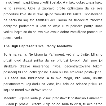
na skrivenim papirićima u kutiji i ostalo. A vi jako dobro znate kako
je to završilo. Gdje vi zapravo crpite optimizam da će ove
procedure koje ste vi tako sjajno zamislili biti zaista i ispoštovane
na način na koji ste zamislili? Jer ukoliko na slijedećim izborima
dobijemo parlament u kom će dvije ili tri političke partije imati
većinu bojim se da će sve ove ovako dobro zamišljene procedure
pasti u vodu.
The High Representative, Paddy Ashdown:
To je na vama. Ne biram ja Parlament, već vi to činite. Mi smo
pružili ovoj državi priliku da se pridruži Evropi. Dali smo joj
strukture države umjerenog nivoa, decentralizovane tokom
posljednj tri i po, četiri godine. Sada su sve strukture postavljene.
BiH sada ima budućnost. A to sve mogu, bilo kada, uništiti
parlamentarci koji dođu na vlast, koji žele da odbace priliku za
koju se narod ove države izborio.
Međutim, vrijeme kada je Visoki predstavnik postavljao Parlament
i Vladu je prošlo. Biračke kutije će od sada to činiti, te ako narod