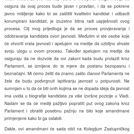
osigura da ovaj proces bude javan i pravilan, i da se pokrene
javno mišljenje kako bi se zaštitili kvalitetni kandidat i odbacili
korumpirani kandidati, je izuzetno bitna radi uspješnosti ovog
procesa. Cilj mog prijedloga je da se proces provjeravanja i
odobravanja kandidata ovori javnosti. Međutim vi ste osobe koje
će otvoriti vrata javnosti i apelujem na medije da ozbiljno shvate
svoju ulogu u ovom procesu. Također apelujem na medije da
osiguraju da ne dozvole da ovi zakoni kada budu prolazili kroz
Parlament, se izmijene do te mjere da postanu bezopasnu i
beznačajni. Mi ćemo želiti da znamo zašto članovi Parlamenta ne
žele da budu podvrgnuti ispitivanju javnosti u potpunosti. Ne
sumnjam u to da će biti onih kojima se ne dopada ideja da javnost
ima uvida u biografije kandidata za više izvršne pozicije u Vladi.
Nadam se da će mediji pažljivo popratiti put ovog zakona kroz
Parlament i obratiti posebnu pažnju na bilo koje amandmane
primjenjene kako bi ga oslabili.
Dakle, ovi amandmani će sada otići na Kolegijum Zastupničkog