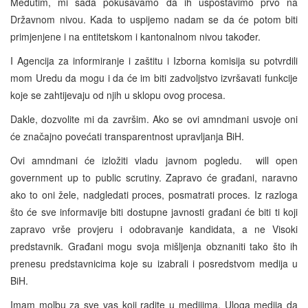
Međutim, mi sada pokušavamo da ih uspostavimo prvo na
Državnom nivou. Kada to uspijemo nadam se da će potom biti
primjenjene i na entitetskom i kantonalnom nivou također.
I Agencija za informiranje i zaštitu i Izborna komisija su potvrdili
mom Uredu da mogu i da će im biti zadvoljstvo izvršavati funkcije
koje se zahtijevaju od njih u sklopu ovog procesa.
Dakle, dozvolite mi da završim. Ako se ovi amndmani usvoje oni
će značajno povećati transparentnost upravljanja BiH.
Ovi amndmani će izložiti vladu javnom pogledu. will open
government up to public scrutiny. Zapravo će građani, naravno
ako to oni žele, nadgledati proces, posmatrati proces. Iz razloga
što će sve informavije biti dostupne javnosti građani će biti ti koji
zapravo vrše provjeru i odobravanje kandidata, a ne Visoki
predstavnik. Građani mogu svoja mišljenja obznaniti tako što ih
prenesu predstavnicima koje su izabrali i posredstvom medija u
BiH.
Imam molbu za sve vas koji radite u medijima. Uloga medija da