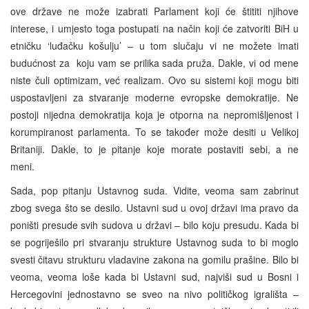
ove države ne može izabrati Parlament koji će štititi njihove
interese, i umjesto toga postupati na način koji će zatvoriti BiH u
etničku ‘luđačku košulju’ – u tom slučaju vi ne možete imati
budućnost za koju vam se prilika sada pruža. Dakle, vi od mene
niste čuli optimizam, već realizam. Ovo su sistemi koji mogu biti
uspostavljeni za stvaranje moderne evropske demokratije. Ne
postoji nijedna demokratija koja je otporna na nepromišljenost i
korumpiranost parlamenta. To se također može desiti u Velikoj
Britaniji. Dakle, to je pitanje koje morate postaviti sebi, a ne
meni.
Sada, pop pitanju Ustavnog suda. Vidite, veoma sam zabrinut
zbog svega što se desilo. Ustavni sud u ovoj državi ima pravo da
poništi presude svih sudova u državi – bilo koju presudu. Kada bi
se pogriješilo pri stvaranju strukture Ustavnog suda to bi moglo
svesti čitavu strukturu vladavine zakona na gomilu prašine. Bilo bi
veoma, veoma loše kada bi Ustavni sud, najviši sud u Bosni i
Hercegovini jednostavno se sveo na nivo političkog igrališta –