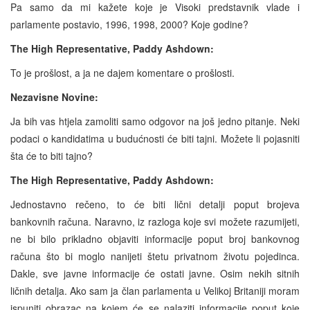
Pa samo da mi kažete koje je Visoki predstavnik vlade i
parlamente postavio, 1996, 1998, 2000? Koje godine?
The High Representative, Paddy Ashdown:
To je prošlost, a ja ne dajem komentare o prošlosti.
Nezavisne Novine:
Ja bih vas htjela zamoliti samo odgovor na još jedno pitanje. Neki
podaci o kandidatima u budućnosti će biti tajni. Možete li pojasniti
šta će to biti tajno?
The High Representative, Paddy Ashdown:
Jednostavno rečeno, to će biti lični detalji poput brojeva
bankovnih računa. Naravno, iz razloga koje svi možete razumijeti,
ne bi bilo prikladno objaviti informacije poput broj bankovnog
računa što bi moglo nanijeti štetu privatnom životu pojedinca.
Dakle, sve javne informacije će ostati javne. Osim nekih sitnih
ličnih detalja. Ako sam ja član parlamenta u Velikoj Britaniji moram
ispuniti obrazac na kojem će se nalaziti informacije poput koje