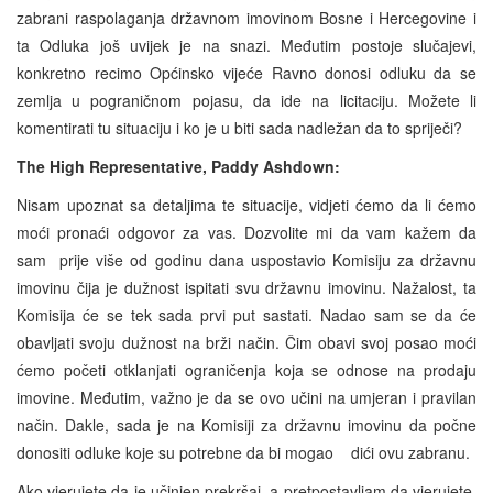
zabrani raspolaganja državnom imovinom Bosne i Hercegovine i
ta Odluka još uvijek je na snazi. Međutim postoje slučajevi,
konkretno recimo Općinsko vijeće Ravno donosi odluku da se
zemlja u pograničnom pojasu, da ide na licitaciju. Možete li
komentirati tu situaciju i ko je u biti sada nadležan da to spriječi?
The High Representative, Paddy Ashdown:
Nisam upoznat sa detaljima te situacije, vidjeti ćemo da li ćemo
moći pronaći odgovor za vas. Dozvolite mi da vam kažem da
sam prije više od godinu dana uspostavio Komisiju za državnu
imovinu čija je dužnost ispitati svu državnu imovinu. Nažalost, ta
Komisija će se tek sada prvi put sastati. Nadao sam se da će
obavljati svoju dužnost na brži način. Čim obavi svoj posao moći
ćemo početi otklanjati ograničenja koja se odnose na prodaju
imovine. Međutim, važno je da se ovo učini na umjeran i pravilan
način. Dakle, sada je na Komisiji za državnu imovinu da počne
donositi odluke koje su potrebne da bi mogao dići ovu zabranu.
Ako vjerujete da je učinjen prekršaj, a pretpostavljam da vjerujete,