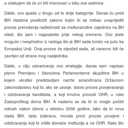
a očekujem da će on biti imenovan u toku ove sedmice.
Dakle, ovo spada u drugu od te dvije kategorije. Danas ću pred
BiH vlastima predložiti zakone kojim bi se trebao unaprijediti
proces prenošenja nadležnosti sa međunarodne zajednice na BH
vlasti, što sam i nagovjestio prije nekog vremena. Ovo jeste
moguće i neophodno iz razloga što je BiH sada čvrsto na putu ka
Evropskoj Uniji. Ovaj proces će otpočeti sada, ali naravno biti će
završen od strane mog nasljednika.
Dakle, u cilju ostvarivanja ove strategije, danas sam napisao
pismo Premijeru i članovima Parlamentarne skupštine BiH u
kojem ukratko predstavljam nacrte amandmana Državnom
zakonodavstvu koji bi, ako se usvoje, stavio proces provjeravanja
i odobravanja kandidata, a koji trnutno provodi OHR, u ruke
Zastupničkog doma BiH. A nadamo se da bi to moglo početi
odmah nakon izbora u oktobru 2006 godine, tako da bi nova
vlada BiH, tada izabrana, morala proći proces provjere i
odobravanja koji bi vršile domaće institucije a ne OHR. Kako što