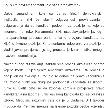
Koji su to novi amandmani koje sada predlažemo?
Dakle, amandmani koje ću danas izložiti demokratskim
institucijama BiH će staviti odgovornost provjeravanja i
osiguravanja da su kandidati podobni za pozicije na koje su
imenovani u ruke Parlamenta BiH, uspostavljanjem javnog i
transparentnog procesa parlamentarne provjere kandidata za
ključne izvršne pozicije. Parlamentarno odobrenje za pozicije u
vladi i javno provjeravanje tog procesa je karakteristika mnogih
uvaženih demokratija.
Nakon dugog razmišljanja izabrali smo proces jako sličan onome
koji se koristi u Sjedinjenim američkim državama, i taj proces je
podijeljen na dva dijela. Prvi dio se odnosi na pravo kandidiranja
na izborne funkcijea drugi na podobnost kandidata za izbornu
funkciju. Sjetiti ćete se da Izborna komisija provjerava pravo
kandidiranja na izborne funkcijesvakog kandidata koji se prijavi za
izbore. Međutim, razumjeti ćete da je u vladama BiH također
moguće da Premijer imenuje na izvršne pozicije osobe koje nisu