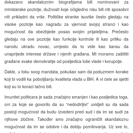
dokazano skandaloznim biografijama bili nominovani za
ministarske pozicije, dužnosti koje očigledno nisu bili niti sposobni
niti prikladni da vrše. Političke stranke isuviše često gledaju na
visoke pozicije kao nagradu za vjernost svojoj stranci i kao
mogućnost da obezbjede posao svojim prijateljima. Prečesto
gledaju na ove pozicije kao funkcije kontrole ili kao priliku da
narodu ukradu novac, umjesto da to vide kao šansu da
unaprijede interese države i njenih građana. Mi moramo zaštititi
građane svake demokratije od posljedica loše vlade i korupcije.
Dakle, u toku svog mandata, pokušao sam da poduzmem korake
koji bi vodili ka poboljšanju kvaliteta vlada u BiH. A vi ćete se sjetiti
koji su to koraci tačno bili.
Imunitet politicara je sada značajno smanjen i kao posljedica toga,
oni za koje se govorilo da su “nedodirljivi” uvidjeli su da sada
postoji mogućnost da budu izvedeni pred sud i da im se sudi za
njihove zločine. Također smo značajno ograničili skandaloznu
mogućnost da im se odobre i da dobiju pomilovanja. Uz sve to,