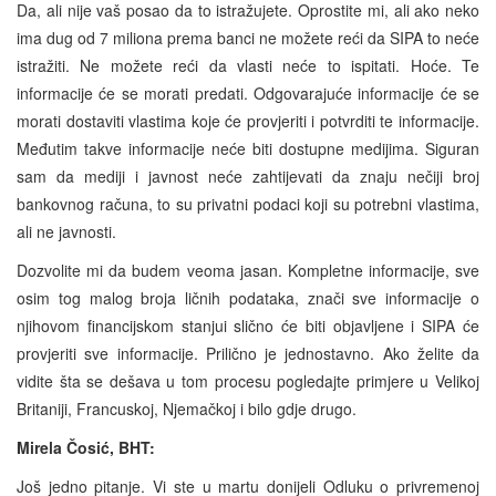
Da, ali nije vaš posao da to istražujete. Oprostite mi, ali ako neko
ima dug od 7 miliona prema banci ne možete reći da SIPA to neće
istražiti. Ne možete reći da vlasti neće to ispitati. Hoće. Te
informacije će se morati predati. Odgovarajuće informacije će se
morati dostaviti vlastima koje će provjeriti i potvrditi te informacije.
Međutim takve informacije neće biti dostupne medijima. Siguran
sam da mediji i javnost neće zahtijevati da znaju nečiji broj
bankovnog računa, to su privatni podaci koji su potrebni vlastima,
ali ne javnosti.
Dozvolite mi da budem veoma jasan. Kompletne informacije, sve
osim tog malog broja ličnih podataka, znači sve informacije o
njihovom financijskom stanjui slično će biti objavljene i SIPA će
provjeriti sve informacije. Prilično je jednostavno. Ako želite da
vidite šta se dešava u tom procesu pogledajte primjere u Velikoj
Britaniji, Francuskoj, Njemačkoj i bilo gdje drugo.
Mirela Čosić, BHT:
Još jedno pitanje. Vi ste u martu donijeli Odluku o privremenoj