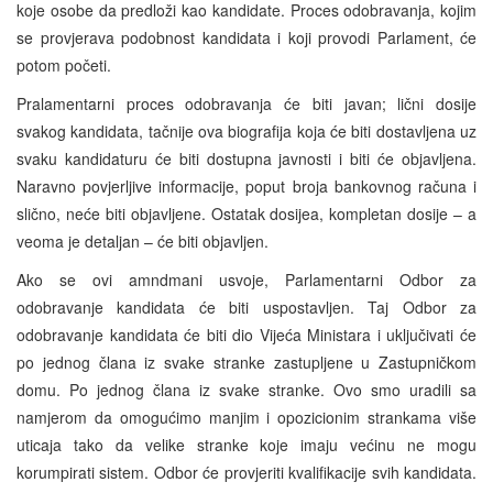
koje osobe da predloži kao kandidate. Proces odobravanja, kojim
se provjerava podobnost kandidata i koji provodi Parlament, će
potom početi.
Pralamentarni proces odobravanja će biti javan; lični dosije
svakog kandidata, tačnije ova biografija koja će biti dostavljena uz
svaku kandidaturu će biti dostupna javnosti i biti će objavljena.
Naravno povjerljive informacije, poput broja bankovnog računa i
slično, neće biti objavljene. Ostatak dosijea, kompletan dosije – a
veoma je detaljan – će biti objavljen.
Ako se ovi amndmani usvoje, Parlamentarni Odbor za
odobravanje kandidata će biti uspostavljen. Taj Odbor za
odobravanje kandidata će biti dio Vijeća Ministara i uključivati će
po jednog člana iz svake stranke zastupljene u Zastupničkom
domu. Po jednog člana iz svake stranke. Ovo smo uradili sa
namjerom da omogućimo manjim i opozicionim strankama više
uticaja tako da velike stranke koje imaju većinu ne mogu
korumpirati sistem. Odbor će provjeriti kvalifikacije svih kandidata.