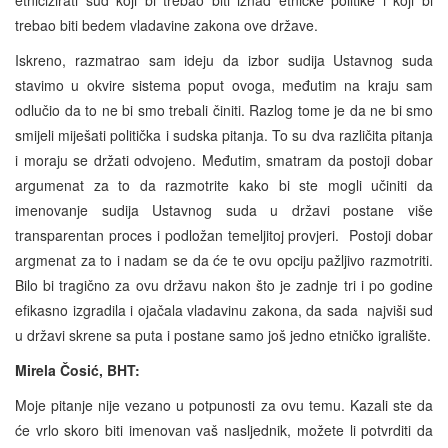
etnicizirati sud koji bi trebao biti iznad etničke politike i koji bi
trebao biti bedem vladavine zakona ove države.
Iskreno, razmatrao sam ideju da izbor sudija Ustavnog suda
stavimo u okvire sistema poput ovoga, međutim na kraju sam
odlučio da to ne bi smo trebali činiti. Razlog tome je da ne bi smo
smijeli miješati politička i sudska pitanja. To su dva različita pitanja
i moraju se držati odvojeno. Međutim, smatram da postoji dobar
argumenat za to da razmotrite kako bi ste mogli učiniti da
imenovanje sudija Ustavnog suda u državi postane više
transparentan proces i podložan temeljitoj provjeri. Postoji dobar
argmenat za to i nadam se da će te ovu opciju pažljivo razmotriti.
Bilo bi tragično za ovu državu nakon što je zadnje tri i po godine
efikasno izgradila i ojačala vladavinu zakona, da sada najviši sud
u državi skrene sa puta i postane samo još jedno etničko igralište.
Mirela Čosić, BHT:
Moje pitanje nije vezano u potpunosti za ovu temu. Kazali ste da
će vrlo skoro biti imenovan vaš nasljednik, možete li potvrditi da