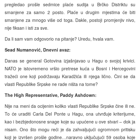
pregledao prošle sedmice plaće sudija u Brčko Distriktu su
smanjene za samo 2 posto. Plaće u drugim mjestima će biti
smanjene za mnogo više od toga. Dakle, postoji promjenjiv nivo,
nije fiksan i isti za sve.
Da li sam vam odgovorio na pitanje? Uredu, hvala vam.
Sead Numanović, Dnevni avaz:
Danas se general Gotovina izjašnjavao u Hagu o svojoj krivici.
NATO je istovremeno vršio pretrese kuća u Bosni i Hercegovini
tražeći one koji podržavaju Karadžića ili njega lično. Čini se da
vlasti Republike Srpske ne rade ništa na tome?
The High Representative, Paddy Ashdown:
Nije na meni da ocijenim koliko vlasti Republike Srpske čine ili ne.
To će uraditi Carla Del Ponte u Hagu, ona utvrđuje kriterijume,
kao i bezbjedonosne snage koje su upućene u ove stvari – dok ja
nisam. Ono što mogu reći je da zahvaljujući ogromnom pritisku
koji je izvršen prošle godine…naravno uključujući 59 osoba koje