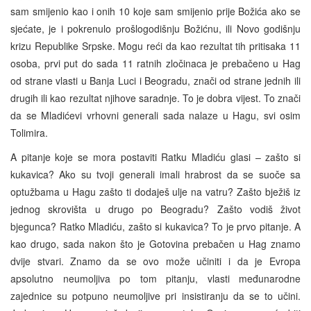
sam smijenio kao i onih 10 koje sam smijenio prije Božića ako se
sjećate, je i pokrenulo prošlogodišnju Božićnu, ili Novo godišnju
krizu Republike Srpske. Mogu reći da kao rezultat tih pritisaka 11
osoba, prvi put do sada 11 ratnih zločinaca je prebačeno u Hag
od strane vlasti u Banja Luci i Beogradu, znači od strane jednih ili
drugih ili kao rezultat njihove saradnje. To je dobra vijest. To znači
da se Mladićevi vrhovni generali sada nalaze u Hagu, svi osim
Tolimira.
A pitanje koje se mora postaviti Ratku Mladiću glasi – zašto si
kukavica? Ako su tvoji generali imali hrabrost da se suoče sa
optužbama u Hagu zašto ti dodaješ ulje na vatru? Zašto bježiš iz
jednog skrovišta u drugo po Beogradu? Zašto vodiš život
bjegunca? Ratko Mladiću, zašto si kukavica? To je prvo pitanje. A
kao drugo, sada nakon što je Gotovina prebačen u Hag znamo
dvije stvari. Znamo da se ovo može učiniti i da je Evropa
apsolutno neumoljiva po tom pitanju, vlasti međunarodne
zajednice su potpuno neumoljive pri insistiranju da se to učini.