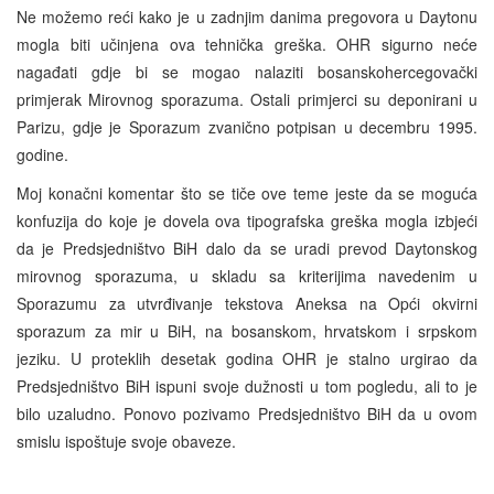
Ne možemo reći kako je u zadnjim danima pregovora u Daytonu
mogla biti učinjena ova tehnička greška. OHR sigurno neće
nagađati gdje bi se mogao nalaziti bosanskohercegovački
primjerak Mirovnog sporazuma. Ostali primjerci su deponirani u
Parizu, gdje je Sporazum zvanično potpisan u decembru 1995.
godine.
Moj konačni komentar što se tiče ove teme jeste da se moguća
konfuzija do koje je dovela ova tipografska greška mogla izbjeći
da je Predsjedništvo BiH dalo da se uradi prevod Daytonskog
mirovnog sporazuma, u skladu sa kriterijima navedenim u
Sporazumu za utvrđivanje tekstova Aneksa na Opći okvirni
sporazum za mir u BiH, na bosanskom, hrvatskom i srpskom
jeziku. U proteklih desetak godina OHR je stalno urgirao da
Predsjedništvo BiH ispuni svoje dužnosti u tom pogledu, ali to je
bilo uzaludno. Ponovo pozivamo Predsjedništvo BiH da u ovom
smislu ispoštuje svoje obaveze.