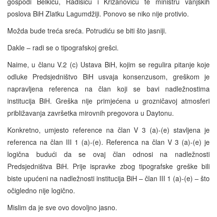
gospodi Belkiću, Radišiću i Križanoviću te ministru vanjskih
poslova BiH Zlatku Lagumdžiji. Ponovo se niko nije protivio.
Možda bude treća sreća. Potrudiću se biti što jasniji.
Dakle – radi se o tipografskoj grešci.
Naime, u članu V.2 (c) Ustava BiH, kojim se regulira pitanje koje
odluke Predsjedništvo BiH usvaja konsenzusom, greškom je
napravljena referenca na član koji se bavi nadležnostima
institucija BiH. Greška nije primjećena u grozničavoj atmosferi
približavanja završetka mirovnih pregovora u Daytonu.
Konkretno, umjesto reference na član V 3 (a)-(e) stavljena je
referenca na član III 1 (a)-(e). Referenca na član V 3 (a)-(e) je
logična budući da se ovaj član odnosi na nadležnosti
Predsjedništva BiH. Prije ispravke zbog tipografske greške bili
biste upućeni na nadležnosti institucija BiH – član III 1 (a)-(e) – što
očigledno nije logično.
Mislim da je sve ovo dovoljno jasno.