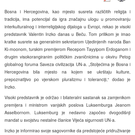
Bosna i Hercegovina, kao mjesto susreta različitih religija i
tradicija, ima potencijal da igra značajnu ulogu u promoviranju
interkulturalnog i interreligijskog dijaloga u Evropi, rekao je visoki
predstavnik Valentin Inzko danas u Beču. Tom prilikom je imao
kratke susrete sa generalnim sekretarom Ujedinjenih naroda Ban
Ki-moonom, turskim premijerom Recepom Tayyipom Erdoganom i
drugim visokorangiranim političkim zvaničnicima u okviru Petog
globalnog foruma Saveza civilizacija UN-a. „Stoljećima je Bosna i
Hercegovina bila mjesto na kojem se ukrštaju kulture,
prepoznatljivo po vjerskom pluralizmu i toleranciji,“ dodao je
Inzko.
Visoki predstavnik je održao i bilateralni sastanak sa zamjenikom
premijera i ministrom vanjskih poslova Luksemburga Jeanom
Asselbornom. Luksemburg je nedavno započeo dvogodišnji
mandat u svojstvu nestalne članice Vijeća sigurnosti UN-a.
Inzko je informirao svoje sagovornike da predstojeće pridruživanje