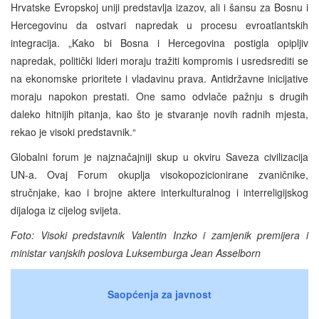
Hrvatske Evropskoj uniji predstavlja izazov, ali i šansu za Bosnu i
Hercegovinu da ostvari napredak u procesu evroatlantskih
integracija. „Kako bi Bosna i Hercegovina postigla opipljiv
napredak, politički lideri moraju tražiti kompromis i usredsrediti se
na ekonomske prioritete i vladavinu prava. Antidržavne inicijative
moraju napokon prestati. One samo odvlače pažnju s drugih
daleko hitnijih pitanja, kao što je stvaranje novih radnih mjesta,
rekao je visoki predstavnik.“
Globalni forum je najznačajniji skup u okviru Saveza civilizacija
UN-a. Ovaj Forum okuplja visokopozicionirane zvaničnike,
stručnjake, kao i brojne aktere interkulturalnog i interreligijskog
dijaloga iz cijelog svijeta.
Foto: Visoki predstavnik Valentin Inzko i zamjenik premijera i
ministar vanjskih poslova Luksemburga Jean Asselborn
Saopćenja za javnost