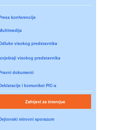
Press konferencije
Multimedija
Odluke visokog predstavnika
Izvještaji visokog predstavnika
Pravni dokumenti
Deklaracije i komunikei PIC-a
Zahtjevi za intervjue
Dejtonski mirovni sporazum