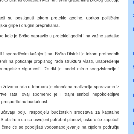
oji su postignuti tokom protekle godine, uprkos političkim
njske gripe i drugim preprekama.
ke koje je Brčko napravilo u protekloj godini i na važne zadatke
 i sporadičnim kašnjenjima, Brčko Distrikt je tokom prethodnih
ih na poticanje propisnog rada struktura vlasti
, unapređenje
 energetske sigurnosti. Distrikt je model mirne koegzistencije i
m žrtvama rata u februaru je okončana realizacija sporazuma iz
ve rata, ovaj spomenik je i trajni simbol nepokolebljive
 i prosperitetnu budućnost.
ćavaju bolju raspodjelu budžetskih sredstava za kapitalne
. S obzirom da su usvojeni potrebni planovi, uskoro će započeti
 čime će se poboljšati vodosnabdijevanje na cijelom području