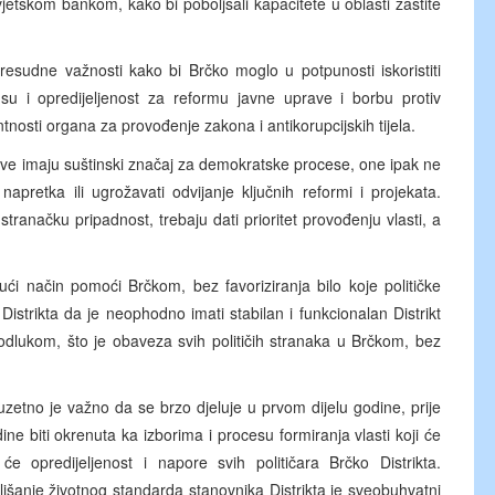
vjetskom bankom, kako bi poboljšali kapacitete u oblasti zaštite
sudne važnosti kako bi Brčko moglo u potpunosti iskoristiti
 su i opredijeljenost za reformu javne uprave i borbu protiv
entnosti organa za provođenje zakona i antikorupcijskih tijela.
rave imaju suštinski značaj za demokratske procese, one ipak ne
apretka ili ugrožavati odvijanje ključnih reformi i projekata.
u stranačku pripadnost, trebaju dati prioritet provođenju vlasti, a
 način pomoći Brčkom, bez favoriziranja bilo koje političke
Distrikta
da je neophodno imati stabilan i funkcionalan Distrikt
dlukom, što je obaveza svih političih stranaka u Brčkom, bez
uzetno je važno da se brzo djeluje u prvom dijelu godine, prije
e biti okrenuta ka izborima i procesu formiranja vlasti koji će
 će opredijeljenost i napore svih političara Brčko Distrikta.
jšanje životnog standarda stanovnika Distrikta je
sveobuhvatni