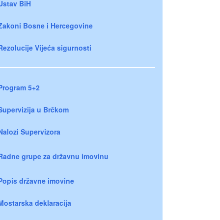
Ustav BiH
Zakoni Bosne i Hercegovine
Rezolucije Vijeća sigurnosti
Program 5+2
Supervizija u Brčkom
Nalozi Supervizora
Radne grupe za državnu imovinu
Popis državne imovine
Mostarska deklaracija