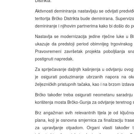
Distrikta.
Aktivnosti deminiranja nastavljaju se odvijati predv
teritorija Brčko Distrikta bude deminirana. Supervi
deminiranje i njihovim partnerima kako bi došlo do p
Nastavlja se modernizacija jedine riječne luke u B
ukazuje da predstoji period obimnijeg trgovinskog p
Pravovremeni završetak projekta poboljšanja sn
postignuti napredak.
Za spriječavanje daljnjih kašnjenja u odvijanju ovog
je osigurati poduzimanje ubrzanih napora na okon
željezničkih pristupnih tačaka, kao i na brzom izdava
Brčko također treba osigurati neometanu saradnju 
korištenja mosta Brčko-Gunja za odvijanje teretnog
Brz angažman svih relevantnih tijela je od ključ
plana, koji je
osnovna smjernica
za finalizaciju tra
za upravljanje otpadom. Organi vlasti također tr