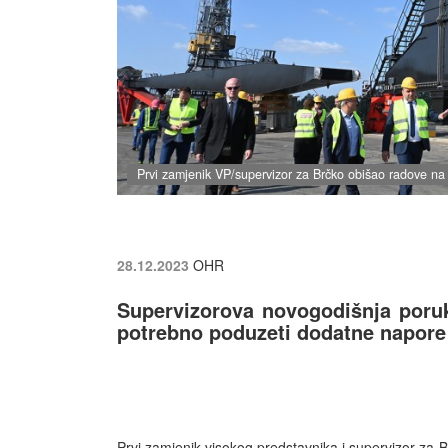
Prvi zamjenik VP/supervizor za Brčko obišao radove na 
28.12.2023
OHR
Supervizorova novogodišnja poruka
potrebno poduzeti dodatne napore
Prvi zamjenik visokog predstavnika i supervizor za