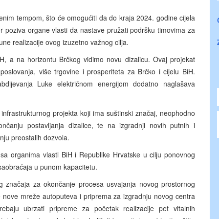
iđenim tempom, što će omogućiti da do kraja 2024. godine cijela
zor poziva organe vlasti da nastave pružati podršku timovima za
une realizacije ovog izuzetno važnog cilja.
iH, a na horizontu Brčkog vidimo novu dizalicu. Ovaj projekat
oslovanja, više trgovine i prosperiteta za Brčko i cijelu BiH.
abdijevanja Luke električnom energijom dodatno naglašava
 infrastrukturnog projekta koji ima suštinski značaj, neophodno
čanju postavljanja dizalice, te na izgradnji novih putnih i
nju preostalih dozvola.
sa organima vlasti BiH i Republike Hrvatske u cilju ponovnog
 saobraćaja u punom kapacitetu.
nog značaja za okončanje procesa usvajanja novog prostornog
se nove mreže autoputeva i priprema za izgradnju novog centra
ebaju ubrzati pripreme za početak realizacije pet vitalnih