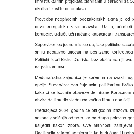
infrastrukturnih projekata planiranih u saradnji sa S
okoliša i zaštite od poplava.
Provedba neophodnih podzakonskih akata je od pre
novo energetsko zakonodavstvo. Uz to, prioriteti
korupcije, uključujući i jačanje kapaciteta i transpar
Supervizor još jednom ističe da, iako političke rasp
smiju negativno utjecati na postizanje konkretnog n
Politički lideri Brčko Distrikta, bez obzira na njihov
ne politikantstvu.
Međunarodna zajednica je spremna na svaki mogući
opcije.
Supervizor poručuje svim političarima Brčko 
kako bi se ispunile obaveze definirane Konačnom o
obzira da li su dio vladajuće većine ili su u opoziciji.
Predstojeća 2024. godina će biti godina izazova. Iz
sezone godišnjih odmora, jer će druga polovina godin
uslijediti nakon izbora. Ove aktivnosti zahtijevat
Realizacija reformi usmjerenih ka budućnosti i pobol