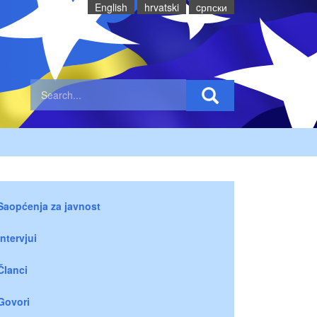
English
hrvatski
cрпски
Saopćenja za javnost
Intervjui
Članci
Govori