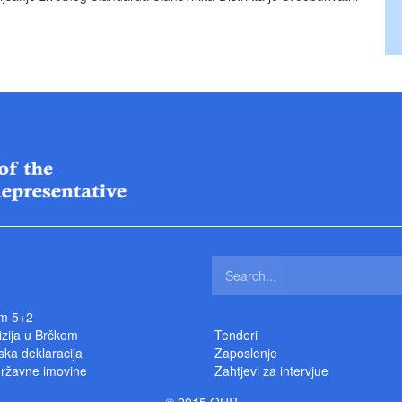
m 5+2
izija u Brčkom
Tenderi
ka deklaracija
Zaposlenje
državne imovine
Zahtjevi za intervjue