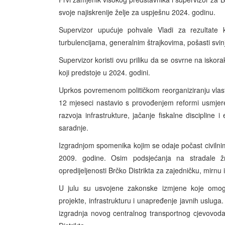
svoje najiskrenije želje za uspješnu 2024. godinu.
Supervizor upućuje pohvale Vladi za rezultate k
turbulencijama, generalnim štrajkovima, pošasti svi
Supervizor koristi ovu priliku da se osvrne na iskora
koji predstoje u 2024. godini.
Uprkos povremenom političkom reorganiziranju vlasti
12 mjeseci
nastavio s provođenjem reformi usmjeren
razvoja infrastrukture, jačanje fiskalne discipline i
saradnje.
Izgradnjom spomenika kojim se odaje počast civilni
2009. godine. Osim podsjećanja na stradale žrt
opredijeljenosti Brčko Distrikta za zajedničku, mirnu
U julu su usvojene zakonske izmjene koje omogu
projekte, infrastrukturu i unapređenje javnih usluga
izgradnja novog centralnog transportnog cjevovoda