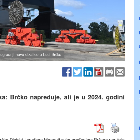
ugradnji nove dizalice u Luci Brčko
: Brčko napreduje, ali je u 2024. godini
 Brčko Distrikt Jonathan Mennuti svim građanima Brčkog upućuje