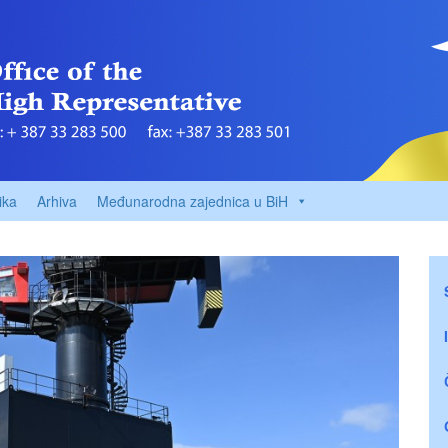
ika
Arhiva
Međunarodna zajednica u BiH