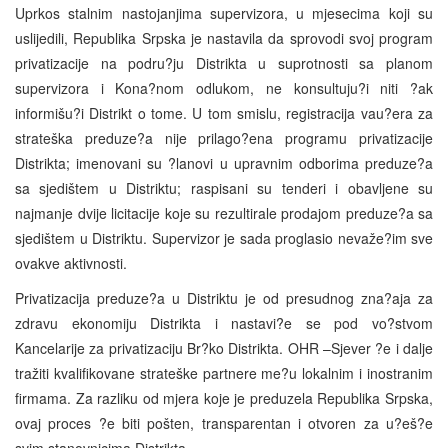
Uprkos stalnim nastojanjima supervizora, u mjesecima koji su
uslijedili, Republika Srpska je nastavila da sprovodi svoj program
privatizacije na podru?ju Distrikta u suprotnosti sa planom
supervizora i Kona?nom odlukom, ne konsultuju?i niti ?ak
informišu?i Distrikt o tome. U tom smislu, registracija vau?era za
strateška preduze?a nije prilago?ena programu privatizacije
Distrikta; imenovani su ?lanovi u upravnim odborima preduze?a
sa sjedištem u Distriktu; raspisani su tenderi i obavljene su
najmanje dvije licitacije koje su rezultirale prodajom preduze?a sa
sjedištem u Distriktu. Supervizor je sada proglasio nevaže?im sve
ovakve aktivnosti.
Privatizacija preduze?a u Distriktu je od presudnog zna?aja za
zdravu ekonomiju Distrikta i nastavi?e se pod vo?stvom
Kancelarije za privatizaciju Br?ko Distrikta. OHR –Sjever ?e i dalje
tražiti kvalifikovane strateške partnere me?u lokalnim i inostranim
firmama. Za razliku od mjera koje je preduzela Republika Srpska,
ovaj proces ?e biti pošten, transparentan i otvoren za u?eš?e
svim stanovnicima Distrikta.