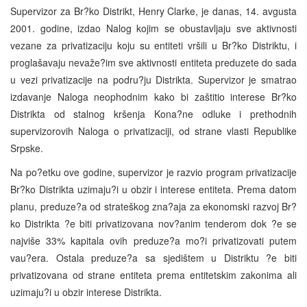
Supervizor za Br?ko Distrikt, Henry Clarke, je danas, 14. avgusta
2001. godine, izdao Nalog kojim se obustavljaju sve aktivnosti
vezane za privatizaciju koju su entiteti vršili u Br?ko Distriktu, i
proglašavaju nevaže?im sve aktivnosti entiteta preduzete do sada
u vezi privatizacije na podru?ju Distrikta. Supervizor je smatrao
izdavanje Naloga neophodnim kako bi zaštitio interese Br?ko
Distrikta od stalnog kršenja Kona?ne odluke i prethodnih
supervizorovih Naloga o privatizaciji, od strane vlasti Republike
Srpske.
Na po?etku ove godine, supervizor je razvio program privatizacije
Br?ko Distrikta uzimaju?i u obzir i interese entiteta. Prema datom
planu, preduze?a od strateškog zna?aja za ekonomski razvoj Br?
ko Distrikta ?e biti privatizovana nov?anim tenderom dok ?e se
najviše 33% kapitala ovih preduze?a mo?i privatizovati putem
vau?era. Ostala preduze?a sa sjedištem u Distriktu ?e biti
privatizovana od strane entiteta prema entitetskim zakonima ali
uzimaju?i u obzir interese Distrikta.