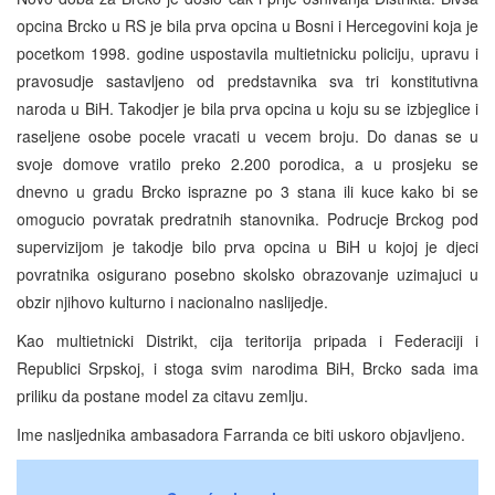
opcina Brcko u RS je bila prva opcina u Bosni i Hercegovini koja je
pocetkom 1998. godine uspostavila multietnicku policiju, upravu i
pravosudje sastavljeno od predstavnika sva tri konstitutivna
naroda u BiH. Takodjer je bila prva opcina u koju su se izbjeglice i
raseljene osobe pocele vracati u vecem broju. Do danas se u
svoje domove vratilo preko 2.200 porodica, a u prosjeku se
dnevno u gradu Brcko isprazne po 3 stana ili kuce kako bi se
omogucio povratak predratnih stanovnika. Podrucje Brckog pod
supervizijom je takodje bilo prva opcina u BiH u kojoj je djeci
povratnika osigurano posebno skolsko obrazovanje uzimajuci u
obzir njihovo kulturno i nacionalno naslijedje.
Kao multietnicki Distrikt, cija teritorija pripada i Federaciji i
Republici Srpskoj, i stoga svim narodima BiH, Brcko sada ima
priliku da postane model za citavu zemlju.
Ime nasljednika ambasadora Farranda ce biti uskoro objavljeno.