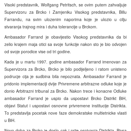
Visoki predstavnik, Wolfgang Petritsch, se ovim putem zahvaljuje
Supervizoru za Brcko i Zamjeniku Visokog predstavnika, Billu
Farrandu, na svim ulozenim naporima koje je ulozio u cilju
stvaranja trajnog mira i duha tolerancije u Brckom.
Ambasador Farrand je obavijestio Visokog predstavnika da bi
zelio krajem maja otici sa svoje funkcije nakon sto je bio odvojen
od svoje porodice vise od tri godine.
Kada je u martu 1997. godine ambasador Farrand imenovan za
Supervizora za Brcko, Brcko je bilo podijeljeno i ratom unisteno
podrucje cija je sudbina bila nepoznata. Ambasador Farrand je
pridonio implementaciji dvije Privremene arbitrazne odluke koje je
donio Arbitrazni tribunal za Brcko. Nakon trece i konacne Odluke
ambasador Farrand je uspio da uspostavi Brcko Distrikt BiH,
objavi Statut i uspostavi osnovne privremene institucije Distrikta.
To predstavlja pocetak nove faze demokratske multietnicke vlasti
u BiH.
Novo doba za Brcko je doslo cak i prije osnivanja Distrikta. Bivsa