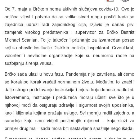
Od 7. maja u Brčkom nema aktivnih slučajeva covida-19. Ovo je
odlična vijest i potvrda da se velike stvari mogu postići kada se
zajednica udruži radi zajedničkog cilja, izjavio je danas prvi
zamjenik visokog predstavnika i supervizor za Brčko Distrikt
Michael Scanlan. To je također i priznanje za izvanredan posao
koji su obavile institucije Distrikta, policija, inspektorat, Crveni krst,
volonteri i nevladine organizacije koje su neumorno radile na
suzbijanju širenja virusa.
Brčko sada ulazi u novu fazu. Pandemija nije završena, ali ćemo
se korak po korak vraćati normalnom životu. Međutim, to znači i
dalje strogo pridržavanje instrukcija i mjera koje donose nadležni.
Istovremeno, institucije i preduzeća moraju učiniti sve što je u
njihovoj moći da osiguraju zdravlje i sigurnost svojih uposlenika,
kao i klijenata kojima pružaju usluge. Svi moraju raditi zajedno, a
suradnja koju smo vidjeli posljednjih mjeseci – koja služi za
primjer drugima – sada mora biti nastavljena snažnije nego ikada.
Supervizor je danas održao sastanak putem video-linka sa