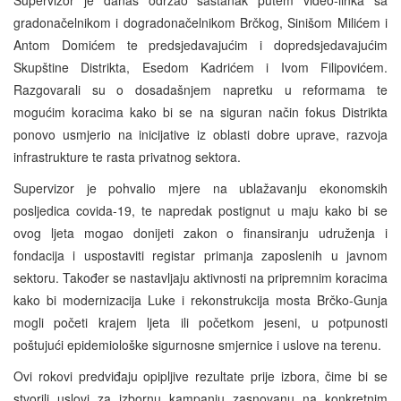
gradonačelnikom i dogradonačelnikom Brčkog, Sinišom Milićem i
Antom Domićem te predsjedavajućim i dopredsjedavajućim
Skupštine Distrikta, Esedom Kadrićem i Ivom Filipovićem.
Razgovarali su o dosadašnjem napretku u reformama te
mogućim koracima kako bi se na siguran način fokus Distrikta
ponovo usmjerio na inicijative iz oblasti dobre uprave, razvoja
infrastrukture te rasta privatnog sektora.
Supervizor je pohvalio mjere na ublažavanju ekonomskih
posljedica covida-19, te napredak postignut u maju kako bi se
ovog ljeta mogao donijeti zakon o finansiranju udruženja i
fondacija i uspostaviti registar primanja zaposlenih u javnom
sektoru. Također se nastavljaju aktivnosti na pripremnim koracima
kako bi modernizacija Luke i rekonstrukcija mosta Brčko-Gunja
mogli početi krajem ljeta ili početkom jeseni, u potpunosti
poštujući epidemiološke sigurnosne smjernice i uslove na terenu.
Ovi rokovi predviđaju opipljive rezultate prije izbora, čime bi se
stvorili uslovi za izbornu kampanju zasnovanu na konkretnim