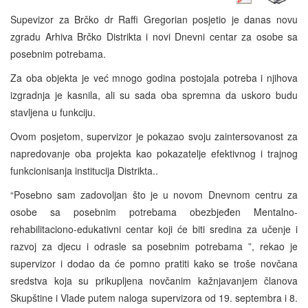
Supevizor za Brčko dr Raffi Gregorian posjetio je danas novu
zgradu Arhiva Brčko Distrikta i novi Dnevni centar za osobe sa
posebnim potrebama.
Za oba objekta je već mnogo godina postojala potreba i njihova
izgradnja je kasnila, ali su sada oba spremna da uskoro budu
stavljena u funkciju.
Ovom posjetom, supervizor je pokazao svoju zaintersovanost za
napredovanje oba projekta kao pokazatelje efektivnog i trajnog
funkcionisanja institucija Distrikta..
“Posebno sam zadovoljan što je u novom Dnevnom centru za
osobe sa posebnim potrebama obezbjeđen Mentalno-
rehabilitaciono-edukativni centar koji će biti sredina za učenje i
razvoj za djecu i odrasle sa posebnim potrebama ”, rekao je
supervizor i dodao da će pomno pratiti kako se troše novčana
sredstva koja su prikupljena novčanim kažnjavanjem članova
Skupštine i Vlade putem naloga supervizora od 19. septembra i 8.