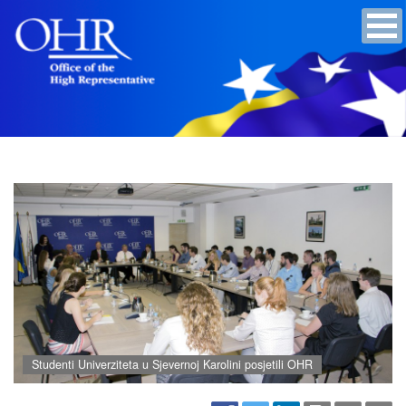
Studenti Univerziteta u Sjevernoj Karolini posjetili OHR