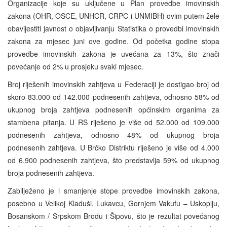
Organizacije koje su uključene u Plan provedbe imovinskih
zakona (OHR, OSCE, UNHCR, CRPC i UNMIBH) ovim putem žele
obavijestiti javnost o objavljivanju Statistika o provedbi imovinskih
zakona za mjesec juni ove godine. Od početka godine stopa
provedbe imovinskih zakona je uvećana za 13%, što znači
povećanje od 2% u prosjeku svaki mjesec.
Broj riješenih imovinskih zahtjeva u Federaciji je dostigao broj od
skoro 83.000 od 142.000 podnesenih zahtjeva, odnosno 58% od
ukupnog broja zahtjeva podnesenih općinskim organima za
stambena pitanja. U RS riješeno je više od 52.000 od 109.000
podnesenih zahtjeva, odnosno 48% od ukupnog broja
podnesenih zahtjeva. U Brčko Distriktu riješeno je više od 4.000
od 6.900 podnesenih zahtjeva, što predstavlja 59% od ukupnog
broja podnesenih zahtjeva.
Zabilježeno je i smanjenje stope provedbe imovinskih zakona,
posebno u Velikoj Kladuši, Lukavcu, Gornjem Vakufu – Uskoplju,
Bosanskom / Srpskom Brodu i Šipovu, što je rezultat povećanog