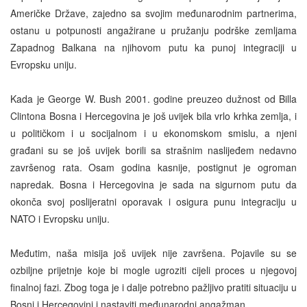
Američke Države, zajedno sa svojim međunarodnim partnerima,
ostanu u potpunosti angažirane u pružanju podrške zemljama
Zapadnog Balkana na njihovom putu ka punoj integraciji u
Evropsku uniju.
Kada je George W. Bush 2001. godine preuzeo dužnost od Billa
Clintona Bosna i Hercegovina je još uvijek bila vrlo krhka zemlja, i
u političkom i u socijalnom i u ekonomskom smislu, a njeni
građani su se još uvijek borili sa strašnim naslijeđem nedavno
završenog rata. Osam godina kasnije, postignut je ogroman
napredak. Bosna i Hercegovina je sada na sigurnom putu da
okonča svoj poslijeratni oporavak i osigura punu integraciju u
NATO i Evropsku uniju.
Međutim, naša misija još uvijek nije završena. Pojavile su se
ozbiljne prijetnje koje bi mogle ugroziti cijeli proces u njegovoj
finalnoj fazi. Zbog toga je i dalje potrebno pažljivo pratiti situaciju u
Bosni i Hercegovini i nastaviti međunarodni angažman.