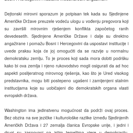
Dejtonski mirovni sporazum je potpisan tek kada su Sjedinjene
Američke Države preuzele vodeću ulogu u vođenju pregovora koji
su završili mirovnim rješenjem konflikta započetog ranih
devedesetih. Sjedinjene Američke Države i dalje su direktno
angažirane i pomažu Bosni i Hercegovini da uspostavi institucije i
uvede praksu koja će joj omogućiti da se razvije u normalnu
demokratsku zemlju. To je proces koji sada mora dobiti podršku
kako bi ova zemlja i njeno rukovodstvo mogli osigurati da ad hoc
aspekti poslijeratnog mirovnog rješenja, kao što je Ured visokog
predstavnika, mogu biti postepeno ugašeni i zamijenjeni stalnim
institucijama koje su uobičajeni dio demokratskih organa vlasti
evropskih država.
Washington ima jedinstvenu mogućnost da podrži ovaj proces.
Bez obzira na sve jezičke i kulturološke razlike između Sjedinjenih
Američkih Država i 27 zemalja članica Evropske unije, i jedni i
drugi su zasnovani na istim temeljima vjere u demokraciju,