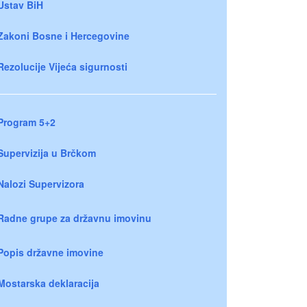
Ustav BiH
Zakoni Bosne i Hercegovine
Rezolucije Vijeća sigurnosti
Program 5+2
Supervizija u Brčkom
Nalozi Supervizora
Radne grupe za državnu imovinu
Popis državne imovine
Mostarska deklaracija