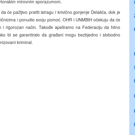
Daytonskim mirovnim sporazumom.
će pažljivo pratiti istragu i krivično gonjenje Delalića, dok je
ičnicima i ponudio svoju pomoć. OHR i UNMBIH očekuju da će
jan i rigorozan način. Takođe apeliramo na Federaciju da hitno
ako bi se garantiralo da građani mogu bezbjedno i slobodno
nizovani kriminal.