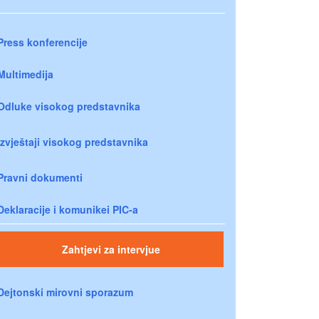
Press konferencije
Multimedija
Odluke visokog predstavnika
Izvještaji visokog predstavnika
Pravni dokumenti
Deklaracije i komunikei PIC-a
Zahtjevi za intervjue
Dejtonski mirovni sporazum