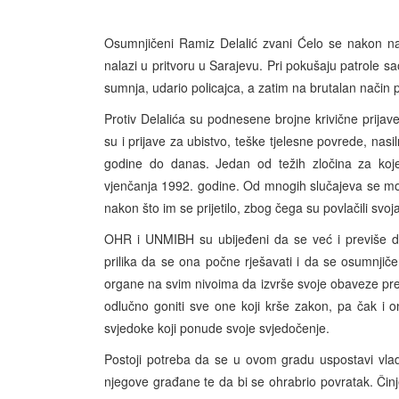
Osumnjičeni Ramiz Delalić zvani Ćelo se nakon na
nalazi u pritvoru u Sarajevu. Pri pokušaju patrole sa
sumnja, udario policajca, a zatim na brutalan način p
Protiv Delalića su podnesene brojne krivične prijav
su i prijave za ubistvo, teške tjelesne povrede, nas
godine do danas. Jedan od težih zločina za koje
vjenčanja 1992. godine. Od mnogih slučajeva se moral
nakon što im se prijetilo, zbog čega su povlačili svoj
OHR i UNMIBH su ubijeđeni da se već i previše du
prilika da se ona počne rješavati i da se osumnji
organe na svim nivoima da izvrše svoje obaveze prema
odlučno goniti sve one koji krše zakon, pa čak i 
svjedoke koji ponude svoje svjedočenje.
Postoji potreba da se u ovom gradu uspostavi vla
njegove građane te da bi se ohrabrio povratak. Činj