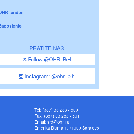
OHR tenderi
Zaposlenje
PRATITE NAS
Follow @OHR_BiH
Instagram: @ohr_bih
Tel: (387) 33 283 - 500
Fax: (387) 33 283 - 501
Email:
srd@ohr.int
Emerika Bluma 1, 71000 Sarajevo