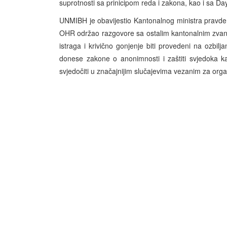
suprotnosti sa prinicipom reda i zakona, kao i sa 
UNMIBH je obavijestio Kantonalnog ministra pravde da 
OHR održao razgovore sa ostalim kantonalnim zvan
istraga i krivično gonjenje biti provedeni na ozbil
donese zakone o anonimnosti i zaštiti svjedoka k
svjedočiti u značajnijim slučajevima vezanim za orga