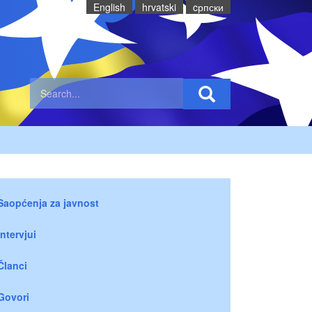
English
hrvatski
cрпски
Saopćenja za javnost
Intervjui
Članci
Govori