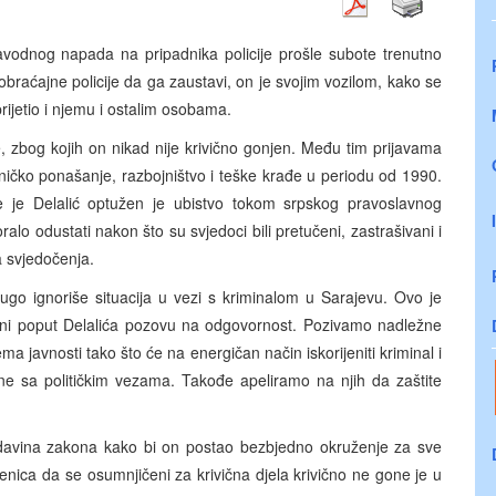
vodnog napada na pripadnika policije prošle subote trenutno
obraćajne policije da ga zaustavi, on je svojim vozilom, kako se
rijetio i njemu i ostalim osobama.
e, zbog kojih on nikad nije krivično gonjen. Među tim prijavama
ilničko ponašanje, razbojništvo i teške krađe u periodu od 1990.
 je Delalić optužen je ubistvo tokom srpskog pravoslavnog
o odustati nakon što su svjedoci bili pretučeni, zastrašivani i
a svjedočenja.
go ignoriše situacija u vezi s kriminalom u Sarajevu. Ovo je
čeni poput Delalića pozovu na odgovornost. Pozivamo nadležne
 javnosti tako što će na energičan način iskorijeniti kriminal i
one sa političkim vezama. Takođe apeliramo na njih da zaštite
davina zakona kako bi on postao bezbjedno okruženje za sve
enica da se osumnjičeni za krivična djela krivično ne gone je u