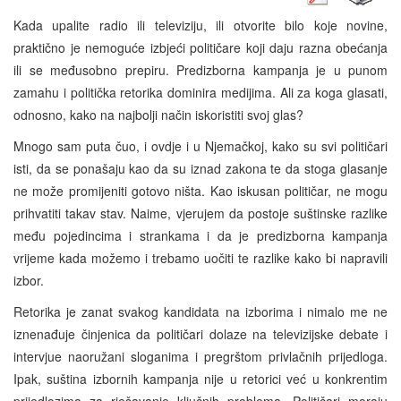
Kada upalite radio ili televiziju, ili otvorite bilo koje novine,
praktično je nemoguće izbjeći političare koji daju razna obećanja
ili se međusobno prepiru. Predizborna kampanja je u punom
zamahu i politička retorika dominira medijima. Ali za koga glasati,
odnosno, kako na najbolji način iskoristiti svoj glas?
Mnogo sam puta čuo, i ovdje i u Njemačkoj, kako su svi političari
isti, da se ponašaju kao da su iznad zakona te da stoga glasanje
ne može promijeniti gotovo ništa. Kao iskusan političar, ne mogu
prihvatiti takav stav. Naime, vjerujem da postoje suštinske razlike
među pojedincima i strankama i da je predizborna kampanja
vrijeme kada možemo i trebamo uočiti te razlike kako bi napravili
izbor.
Retorika je zanat svakog kandidata na izborima i nimalo me ne
iznenađuje činjenica da političari dolaze na televizijske debate i
intervjue naoružani sloganima i pregrštom privlačnih prijedloga.
Ipak, suština izbornih kampanja nije u retorici već u konkrentim
prijedlozima za rješavanje ključnih problema. Političari moraju