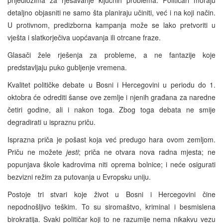
detaljno objasniti ne samo šta planiraju učiniti, već i na koji način.
U protivnom, predizborna kampanja može se lako pretvoriti u
vješta i slatkorječiva uopćavanja ili otrcane fraze.
Glasači žele rješenja za probleme, a ne fantazije koje
predstavljaju puko gubljenje vremena.
Kvalitet političke debate u Bosni i Hercegovini u periodu do 1.
oktobra će odrediti šanse ove zemlje i njenih građana za naredne
četiri godine, ali i nakon toga. Zbog toga debata ne smije
degradirati u ispraznu priču.
Isprazna priča je pošast koja već predugo hara ovom zemljom.
Priču ne možete
jesti
; priča ne otvara nova radna mjesta; ne
popunjava škole kadrovima niti oprema bolnice; i neće osigurati
bezvizni režim za putovanja u Evropsku uniju.
Postoje tri stvari koje život u Bosni i Hercegovini čine
nepodnošljivo teškim. To su siromaštvo, kriminal i besmislena
birokratija. Svaki političar koji to ne razumije nema nikakvu vezu