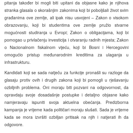
pitanja također bi mogli biti upitani da objasne kako je njihova
stranka glasala o skorašnjim zakonima koji bi poboljšali život svim
građanima ove zemlje, ali ipak nisu usvojeni – Zakon o visokom
obrazovanju, koji bi studentima ove zemlje pružio stvarne
mogućnosti studiranja u Evropi; Zakon o obligacijama, koji bi
pomogao u privlačenju investicija i otvaranju radnih mjesta; Zakon
o Nacionalnom fiskalnom vijeću, koji bi Bosni i Hercegovini
omogućio pristup međunarodnim kreditima za ulaganja u
infrastrukturu.
Kandidati koji se sada natječu za funkcije pronašli su razloge da
glasaju protiv ovih i drugih zakona koji bi pomogli u rješavanju
ozbiljnih problema. Oni moraju biti pozvani na odgovornost, da
opravdaju svoje dosadašnje postupke i detaljno objasne kako
namjeravaju ispuniti svoja aktuelna obećanja. Predizborna
kampanja je vrijeme kada političari moraju slušati. Sada je vrijeme
kada se mora izvršiti ozbiljan pritisak na njih i natjerati ih da
odgovore.