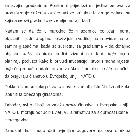
sa svojim građanima. Konkretni prijedlozi su jedina osnova za
pronalaženje rješenja za siromaštvo, kriminal te druge pošasti sa
kojima se svi građani ove zemlje moraju boriti.
Nadam se da će u naredne četiri sedmice političari morati
objasniti – jedni drugima, televizijskim voditeljima i novinarima te i
samim glasačima, kada se susretnu sa građanima – da detaljno
objasne
kako
planiraju podići životni standard,
koje
mjere
planiraju poduzeti kako bi privukli investicije i stvorili radna mjesta,
gdje
će pronaći dodatni novac za škole i bolnice, te
šta
će učiniti
da osiguraju članstvo u Evropskoj uniji i NATO-u.
Deklarativno se zalagati
za
sve ove stvari nije isto što i znati kako
ispuniti ta obećanja glasačima.
Također, svi oni koji se zalažu
protiv
članstva u Evropskoj uniji i
NATO-u moraju ponuditi uvjerljivu alternativu za sigurnost Bosne i
Hercegovine.
Kandidati koji mogu dati uvjerljive odgovore na ova direktna