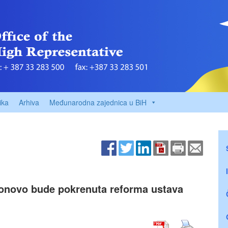
ika
Arhiva
Međunarodna zajednica u BiH
ponovo bude pokrenuta reforma ustava