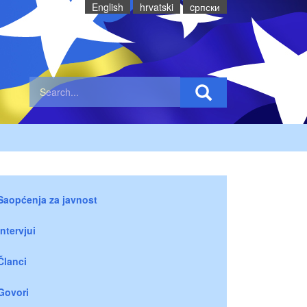
English
hrvatski
cрпски
Saopćenja za javnost
Intervjui
Članci
Govori