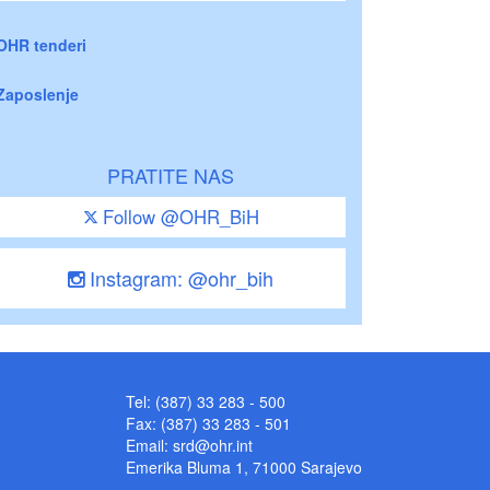
OHR tenderi
Zaposlenje
PRATITE NAS
Follow @OHR_BiH
Instagram: @ohr_bih
Tel: (387) 33 283 - 500
Fax: (387) 33 283 - 501
Email:
srd@ohr.int
Emerika Bluma 1, 71000 Sarajevo