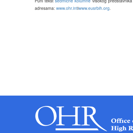
Puni tekst
sedmične kolumne
visokog predstavnika 
adresama:
www.ohr.int
i
www.eusrbih.org
.