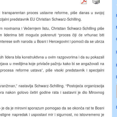
n i transparentan proces ustavne reforme, piše danas u svojoj
cijalni predstavnik EU Christian Schwarz-Schilling.
novinama i Večernjem listu, Christian Schwarz-Schilling piše
iderima biti moguće pokrenuti “proces čiji će vrhunac biti
interese svih naroda u Bosni i Hercegovini i pomoći da se ubrza
h lidera bila konstruktivna u ovim razgovorima i da su pokazali
zjava u medijima koje privlače pažnju kako bi se angažovali na
 procesa reforme ustava”, piše visoki predstavnik i specijalni
anžman,” nastavlja Schwarz-Schilling. “Postojeća organizacija
a nakon gotovo četiri godine rata i sastavni je dio Mirovnog
kao je da je mirovni sporazum pomogao da se okonča rat te Bosni
stigne napredak i uspostavi mir i sigurnost, no istovremeno je