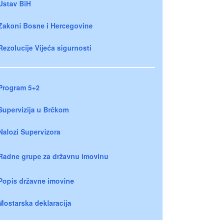
Ustav BiH
Zakoni Bosne i Hercegovine
Rezolucije Vijeća sigurnosti
Program 5+2
Supervizija u Brčkom
Nalozi Supervizora
Radne grupe za državnu imovinu
Popis državne imovine
Mostarska deklaracija