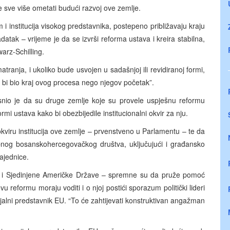
e sve više ometati budući razvoj ove zemlje.
i institucija visokog predstavnika, postepeno približavaju kraju
adatak – vrijeme je da se izvrši reforma ustava i kreira stabilna,
arz-Schilling.
atranja, i ukoliko bude usvojen u sadašnjoj ili revidiranoj formi,
e bi bio kraj ovog procesa nego njegov početak”.
jasnio je da su druge zemlje koje su provele uspješnu reformu
mi ustava kako bi obezbijedile institucionalni okvir za nju.
 okviru institucija ove zemlje – prvenstveno u Parlamentu – te da
kupnog bosanskohercegovačkog društva, uključujući i građansko
ajednice.
a i Sjedinjene Američke Države – spremne su da pruže pomoć
 reformu moraju voditi i o njoj postići sporazum politički lideri
ijalni predstavnik EU. “To će zahtijevati konstruktivan angažman