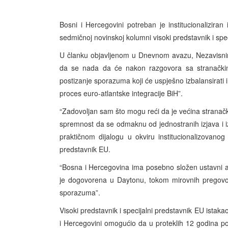
Bosni i Hercegovini potreban je institucionalizira
sedmičnoj novinskoj kolumni visoki predstavnik i spe
U članku objavljenom u Dnevnom avazu, Nezavisnim 
da se nada da će nakon razgovora sa stranačkim l
postizanje sporazuma koji će uspješno izbalansirati 
proces euro-atlantske integracije BiH”.
“Zadovoljan sam što mogu reći da je većina stranački
spremnost da se odmaknu od jednostranih izjava i i
praktičnom dijalogu u okviru institucionalizovanog
predstavnik EU.
“Bosna i Hercegovina ima posebno složen ustavni ar
je dogovorena u Daytonu, tokom mirovnih pregovor
sporazuma”.
Visoki predstavnik i specijalni predstavnik EU ista
i Hercegovini omogućio da u proteklih 12 godina po