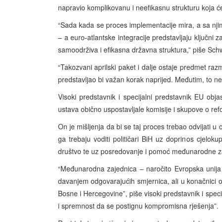
napravio komplikovanu i neefikasnu strukturu koja ć
“Sada kada se proces implementacije mira, a sa njim 
– a euro-atlantske integracije predstavljaju ključni z
samoodrživa i efikasna državna struktura,” piše Schw
“Takozvani aprilski paket i dalje ostaje predmet razm
predstavljao bi važan korak naprijed. Međutim, to n
Visoki predstavnik i specijalni predstavnik EU ob
ustava obično uspostavljale komisije i skupove o refor
On je mišljenja da bi se taj proces trebao odvijati u
ga trebaju voditi političari BiH uz doprinos cjelo
društvo te uz posredovanje i pomoć međunarodne z
“Međunarodna zajednica – naročito Evropska unij
davanjem odgovarajućih smjernica, ali u konačnici ovu
Bosne i Hercegovine”, piše visoki predstavnik i spec
i spremnost da se postignu kompromisna rješenja”.