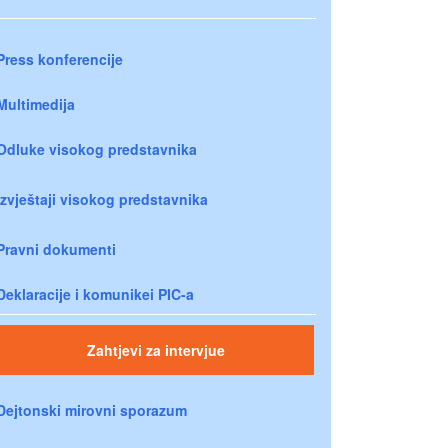
Press konferencije
Multimedija
Odluke visokog predstavnika
Izvještaji visokog predstavnika
Pravni dokumenti
Deklaracije i komunikei PIC-a
Zahtjevi za intervjue
Dejtonski mirovni sporazum