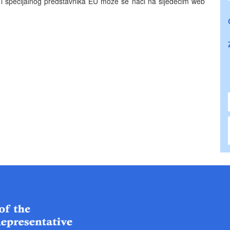
i specijalnog predstavnika EU može se naći na sljedećim web