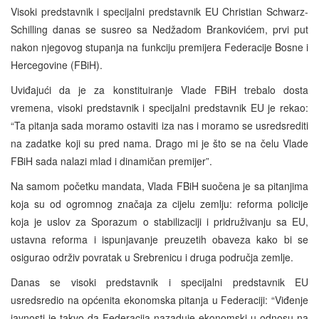
Visoki predstavnik i specijalni predstavnik EU Christian Schwarz-
Schilling danas se susreo sa Nedžadom Brankovićem, prvi put
nakon njegovog stupanja na funkciju premijera Federacije Bosne i
Hercegovine (FBiH).
Uviđajući da je za konstituiranje Vlade FBiH trebalo dosta
vremena, visoki predstavnik i specijalni predstavnik EU je rekao:
“Ta pitanja sada moramo ostaviti iza nas i moramo se usredsrediti
na zadatke koji su pred nama. Drago mi je što se na čelu Vlade
FBiH sada nalazi mlad i dinamičan premijer”.
Na samom početku mandata, Vlada FBiH suočena je sa pitanjima
koja su od ogromnog značaja za cijelu zemlju: reforma policije
koja je uslov za Sporazum o stabilizaciji i pridruživanju sa EU,
ustavna reforma i ispunjavanje preuzetih obaveza kako bi se
osigurao održiv povratak u Srebrenicu i druga područja zemlje.
Danas se visoki predstavnik i specijalni predstavnik EU
usredsredio na općenita ekonomska pitanja u Federaciji: “Viđenje
javnosti je takvo da Federacija nazaduje ekonomski u odnosu na