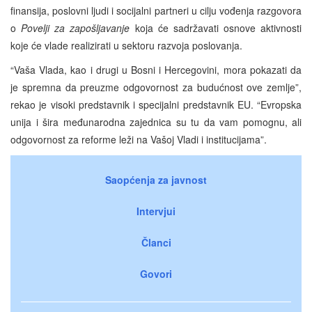
finansija, poslovni ljudi i socijalni partneri u cilju vođenja razgovora
o
Povelji za zapošljavanje
koja će sadržavati osnove aktivnosti
koje će vlade realizirati u sektoru razvoja poslovanja.
“Vaša Vlada, kao i drugi u Bosni i Hercegovini, mora pokazati da
je spremna da preuzme odgovornost za budućnost ove zemlje”,
rekao je visoki predstavnik i specijalni predstavnik EU. “Evropska
unija i šira međunarodna zajednica su tu da vam pomognu, ali
odgovornost za reforme leži na Vašoj Vladi i institucijama”.
Saopćenja za javnost
Intervjui
Članci
Govori