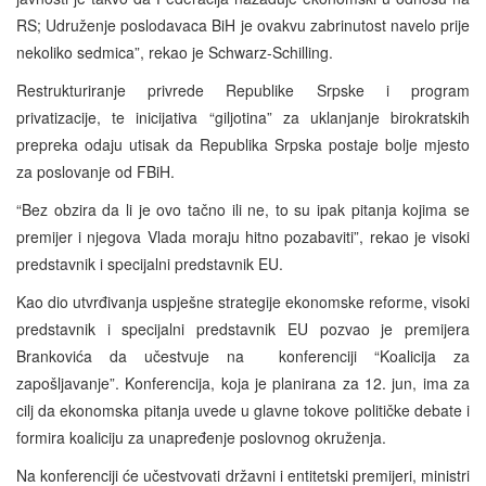
RS; Udruženje poslodavaca BiH je ovakvu zabrinutost navelo prije
nekoliko sedmica”, rekao je Schwarz-Schilling.
Restrukturiranje privrede Republike Srpske i program
privatizacije, te inicijativa “giljotina” za uklanjanje birokratskih
prepreka odaju utisak da Republika Srpska postaje bolje mjesto
za poslovanje od FBiH.
“Bez obzira da li je ovo tačno ili ne, to su ipak pitanja kojima se
premijer i njegova Vlada moraju hitno pozabaviti”, rekao je visoki
predstavnik i specijalni predstavnik EU.
Kao dio utvrđivanja uspješne strategije ekonomske reforme, visoki
predstavnik i specijalni predstavnik EU pozvao je premijera
Brankovića da učestvuje na konferenciji “Koalicija za
zapošljavanje”. Konferencija, koja je planirana za 12. jun, ima za
cilj da ekonomska pitanja uvede u glavne tokove političke debate i
formira koaliciju za unapređenje poslovnog okruženja.
Na konferenciji će učestvovati državni i entitetski premijeri, ministri