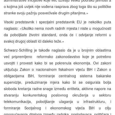
o kojima još uvijek nije vođena rasprava zbog toga što su političke
stranke svoju pažnju posvećivale drugim pitanjima.»
Visoki predstavnik i specijalni predstavnik EU je nekoliko puta
naglasio: «Ukoliko nema novih radnih mjesta i niste u mogućnosti
da poboljšate životni standard, onda će i odvijanje reformi u
svakoj drugoj oblasti ići daleko teže.»
Schwarz-Schilling je takođe naglasio da je u brojnim oblastima
već pripremljeno reformsko zakonodavstvo koje je potrebno
usvojiti i provesti kako bi se pokrenula ekonomija. Ovi zakoni
uključuju Zakon o nacionalnom fiskalnom vijeću BiH i Zakon o
obligacijama BiH, formiranje centralnog sistema bakarske
supervizije, preduzimanje mjera kako bi se osigurala bolja
sloboda kretanja radne snage između entiteta, aktivne napore na
stvaranju konkurentskog poslovnog okruženja u sektoru
telekomunikacija, poboljšanje ulaganja u infrastrukturu, i
formiranje Socijalnog i ekonomskog vijeća BiH u cilju
omogućavanja dijaloga između radnika, poslodavaca, političara i