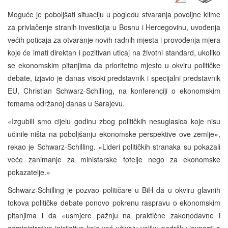
Moguće je poboljšati situaciju u pogledu stvaranja povoljne klime
za privlačenje stranih investicija u Bosnu i Hercegovinu, uvođenja
većih poticaja za otvaranje novih radnih mjesta i provođenja mjera
koje će imati direktan i pozitivan uticaj na životni standard, ukoliko
se ekonomskim pitanjima da prioritetno mjesto u okviru političke
debate, izjavio je danas visoki predstavnik i specijalni predstavnik
EU, Christian Schwarz-Schilling, na konferenciji o ekonomskim
temama održanoj danas u Sarajevu.
«Izgubili smo cijelu godinu zbog političkih nesuglasica koje nisu
učinile ništa na poboljšanju ekonomske perspektive ove zemlje»,
rekao je Schwarz-Schilling. «Lideri političkih stranaka su pokazali
veće zanimanje za ministarske fotelje nego za ekonomske
pokazatelje.»
Schwarz-Schilling je pozvao političare u BiH da u okviru glavnih
tokova političke debate ponovo pokrenu raspravu o ekonomskim
pitanjima i da «usmjere pažnju na praktične zakonodavne i
administrative inicijative koje već uživaju veliku podršku javnosti a