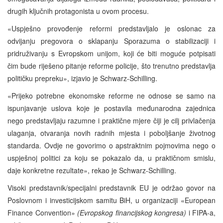
drugih ključnih protagonista u ovom procesu.
«Uspješno provođenje reformi predstavljalo je oslonac za
odvijanju pregovora o sklapanju Sporazuma o stabilizaciji i
pridruživanju s Evropskom unijom, koji će biti moguće potpisati
čim bude riješeno pitanje reforme policije, što trenutno predstavlja
političku prepreku», izjavio je Schwarz-Schilling.
«Prijeko potrebne ekonomske reforme ne odnose se samo na
ispunjavanje uslova koje je postavila međunarodna zajednica
nego predstavljaju razumne i praktične mjere čiji je cilj privlačenja
ulaganja, otvaranja novih radnih mjesta i poboljšanje životnog
standarda. Ovdje ne govorimo o apstraktnim pojmovima nego o
uspješnoj politici za koju se pokazalo da, u praktičnom smislu,
daje konkretne rezultate», rekao je Schwarz-Schilling.
Visoki predstavnik/specijalni predstavnik EU je održao govor na
Poslovnom i investicijskom samitu BiH, u organizaciji «European
Finance Convention»
(Evropskog financijskog kongresa)
i FIPA-a,