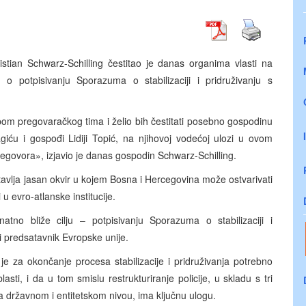
ristian Schwarz-Schilling čestitao je danas organima vlasti na
o potpisivanju Sporazuma o stabilizaciji i pridruživanju s
om pregovaračkog tima i želio bih čestitati posebno gospodinu
ću i gospođi Lidiji Topić, na njihovoj vodećoj ulozi u ovom
 pregovora», izjavio je danas gospodin Schwarz-Schilling.
stavlja jasan okvir u kojem Bosna i Hercegovina može ostvarivati
u evro-atlanske institucije.
no bliže cilju – potpisivanju Sporazuma o stabilizaciji i
ni predsatavnik Evropske unije.
je za okončanje procesa stabilizacije i pridruživanja potrebno
sti, i da u tom smislu restrukturiranje policije, u skladu s tri
na državnom i entitetskom nivou, ima ključnu ulogu.