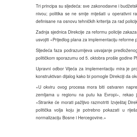
Tri principa su sljedeća: sve zakonodavne i budžetsk
nivou; politika se ne smije miješati u operativni ra
definisane na osnovu tehničkih kriterija za rad policij
Zadnja sjednica Direkcije za reformu policije zakaza
usvojiti «Prijedlog plana za implementaciju reforme po
Sljedeća faza podrazumijeva usvajanje predloženog
političkom sporazumu od 5. oktobra prošle godine Pla
Upravni odbor Vijeća za implementaciju mira je p
konstruktivan dijalog kako bi pomogle Direkciji da oko
«U okviru ovog procesa mora biti ostvaren napred
zemljama u regionu na putu ka Evropi», rekao je 
«Stranke će morati pažljivo razmotriti Izvještaj Dir
politička volja koju je potrebno pokazati u rije
normalizaciju Bosne i Hercegovine.»