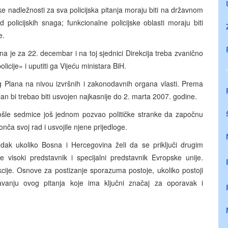
e nadležnosti za sva policijska pitanja moraju biti na državnom
d policijskih snaga; funkcionalne policijske oblasti moraju biti
e.
na je za 22. decembar i na toj sjednici Direkcija treba zvanično
licije» i uputiti ga Vijeću ministara BiH.
 Plana na nivou izvršnih i zakonodavnih organa vlasti. Prema
n bi trebao biti usvojen najkasnije do 2. marta 2007. godine.
rošle sedmice još jednom pozvao političke stranke da započnu
nča svoj rad i usvojile njene prijedloge.
ak ukoliko Bosna i Hercegovina želi da se priključi drugim
visoki predstavnik i specijalni predstavnik Evropske unije.
ekcije. Osnove za postizanje sporazuma postoje, ukoliko postoji
šavanju ovog pitanja koje ima ključni značaj za oporavak i