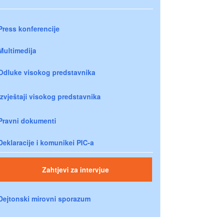
Press konferencije
Multimedija
Odluke visokog predstavnika
Izvještaji visokog predstavnika
Pravni dokumenti
Deklaracije i komunikei PIC-a
Zahtjevi za intervjue
Dejtonski mirovni sporazum