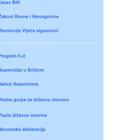
Ustav BiH
Zakoni Bosne i Hercegovine
Rezolucije Vijeća sigurnosti
Program 5+2
Supervizija u Brčkom
Nalozi Supervizora
Radne grupe za državnu imovinu
Popis državne imovine
Mostarska deklaracija