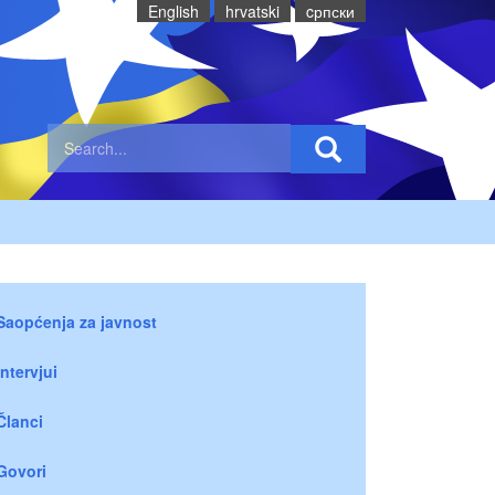
English
hrvatski
cрпски
Saopćenja za javnost
Intervjui
Članci
Govori