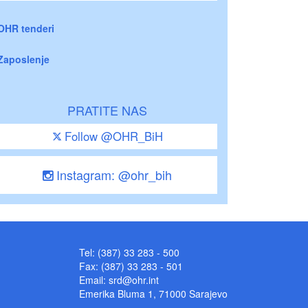
OHR tenderi
Zaposlenje
PRATITE NAS
Follow @OHR_BiH
Instagram: @ohr_bih
Tel: (387) 33 283 - 500
Fax: (387) 33 283 - 501
Email:
srd@ohr.int
Emerika Bluma 1, 71000 Sarajevo