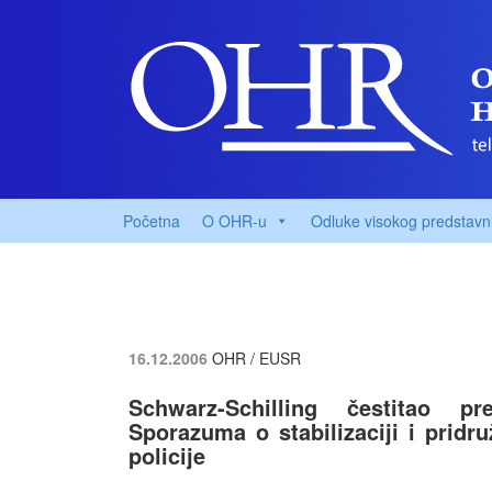
Početna
O OHR-u
Odluke visokog predstavn
16.12.2006
OHR / EUSR
Schwarz-Schilling čestitao p
Sporazuma o stabilizaciji i pridr
policije