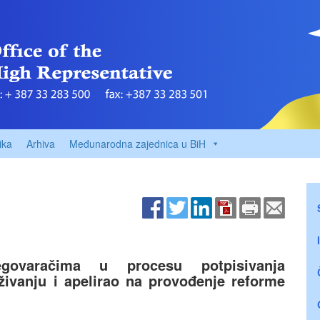
ika
Arhiva
Međunarodna zajednica u BiH
regovaračima u procesu potpisivanja
uživanju i apelirao na provođenje reforme