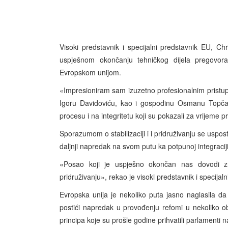
Visoki predstavnik i specijalni predstavnik EU, Ch
uspješnom okončanju tehničkog dijela pregovora 
Evropskom unijom.
«Impresioniram sam izuzetno profesionalnim pristup
Igoru Davidoviću, kao i gospodinu Osmanu Topčagi
procesu i na integritetu koji su pokazali za vrijeme
Sporazumom o stabilizaciji i i pridruživanju se uspo
daljnji napredak na svom putu ka potpunoj integraciji 
«Posao koji je uspješno okončan nas dovodi znat
pridruživanju», rekao je visoki predstavnik i specijal
Evropska unija je nekoliko puta jasno naglasila da 
postići napredak u provođenju refomi u nekoliko obla
principa koje su prošle godine prihvatili parlamenti 