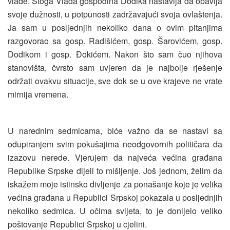
vlade. Stoga Vlada gospodina Dodika nastavlja da obavlja
svoje dužnosti, u potpunosti zadržavajući svoja ovlaštenja.
Ja sam u posljednjih nekoliko dana o ovim pitanjima
razgovorao sa gosp. Radišićem, gosp. Šarovićem, gosp.
Dodikom i gosp. Đokićem. Nakon što sam čuo njihova
stanovišta, čvrsto sam uvjeren da je najbolje rješenje
održati ovakvu situacije, sve dok se u ove krajeve ne vrate
mirnija vremena.
U narednim sedmicama, biće važno da se nastavi sa
odupiranjem svim pokušajima neodgovornih političara da
izazovu nerede. Vjerujem da najveća većina građana
Republike Srpske dijeli to mišljenje. Još jednom, želim da
iskažem moje istinsko divljenje za ponašanje koje je velika
većina građana u Republici Srpskoj pokazala u posljednjih
nekoliko sedmica. U očima svijeta, to je donijelo veliko
poštovanje Republici Srpskoj u cjelini.