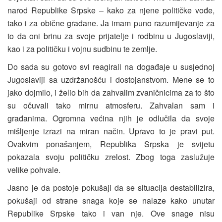
narod Republike Srpske – kako za njene političke vođe,
tako i za obične građane. Ja imam puno razumijevanje za
to da oni brinu za svoje prijatelje i rodbinu u Jugoslaviji,
kao i za političku i vojnu sudbinu te zemlje.
Do sada su gotovo svi reagirali na događaje u susjednoj
Jugoslaviji sa uzdržanošću i dostojanstvom. Mene se to
jako dojmilo, i želio bih da zahvalim zvaničnicima za to što
su očuvali tako mirnu atmosferu. Zahvalan sam i
građanima. Ogromna većina njih je odlučila da svoje
mišljenje izrazi na miran način. Upravo to je pravi put.
Ovakvim ponašanjem, Republika Srpska je svijetu
pokazala svoju političku zrelost. Zbog toga zaslužuje
velike pohvale.
Jasno je da postoje pokušaji da se situacija destabilizira,
pokušaji od strane snaga koje se nalaze kako unutar
Republike Srpske tako i van nje. Ove snage nisu