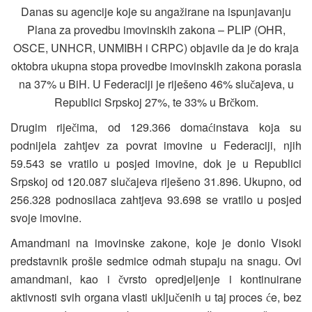
Danas su agencije koje su anga
irane na ispunjavanju
ž
Plana za provedbu imovinskih zakona – PLIP (OHR,
OSCE, UNHCR, UNMIBH i CRPC) objavile da je do kraja
oktobra ukupna stopa provedbe imovinskih zakona porasla
na 37% u BiH. U Federaciji je riješeno 46% slu
ajeva, u
č
Republici Srpskoj 27%, te 33% u Br
kom.
č
Drugim rije
ima, od 129.366 doma
instava koja su
č
ć
podnijela zahtjev za povrat imovine u Federaciji, njih
59.543 se vratilo u posjed imovine, dok je u Republici
Srpskoj od 120.087 slu
ajeva riješeno 31.896. Ukupno, od
č
256.328 podnosilaca zahtjeva 93.698 se vratilo u posjed
svoje imovine.
Amandmani na imovinske zakone, koje je donio Visoki
predstavnik prošle sedmice odmah stupaju na snagu. Ovi
amandmani, kao i
vrsto opredjeljenje i kontinuirane
č
aktivnosti svih organa vlasti uklju
enih u taj proces
e, bez
č
ć