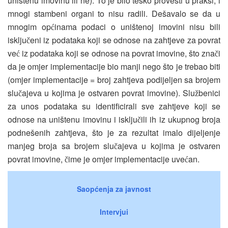
uništenu imovinu ili ne). To je bilo teško provesti u praksi, i
mnogi stambeni organi to nisu radili. Dešavalo se da u
mnogim op
inama podaci o uništenoj imovini nisu bili
ć
isklju
eni iz podataka koji se odnose na zahtjeve za povrat
č
ve
iz podataka koji se odnose na povrat imovine, što zna
i
ć
č
da je omjer implementacije bio manji nego što je trebao biti
(omjer implementacije = broj zahtjeva podijeljen sa brojem
slu
ajeva u kojima je ostvaren povrat imovine). Slu
benici
č
ž
za unos podataka su identificirali sve zahtjeve koji se
odnose na uništenu imovinu i isklju
ili ih iz ukupnog broja
č
podnešenih zahtjeva, što je za rezultat imalo dijeljenje
manjeg broja sa brojem slu
ajeva u kojima je ostvaren
č
povrat imovine,
ime je omjer implementacije uve
an.
č
ć
Saopćenja za javnost
Intervjui