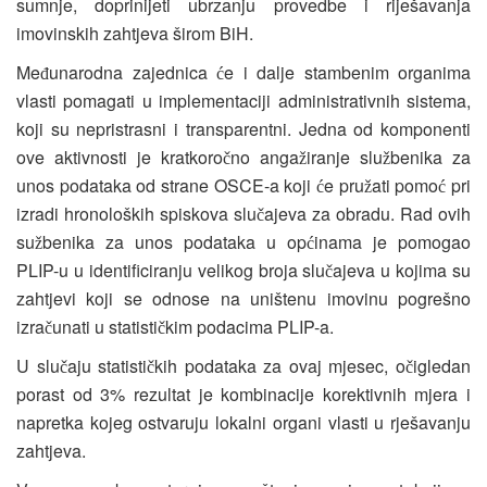
sumnje, doprinijeti ubrzanju provedbe i riješavanja
imovinskih zahtjeva širom BiH.
Me
unarodna zajednica
e i dalje stambenim organima
đ
ć
vlasti pomagati u implementaciji administrativnih sistema,
koji su nepristrasni i transparentni. Jedna od komponenti
ove aktivnosti je kratkoro
no anga
iranje slu
benika za
č
ž
ž
unos podataka od strane OSCE-a koji
e pru
ati pomo
pri
ć
ž
ć
izradi hronoloških spiskova slu
ajeva za obradu. Rad ovih
č
su
benika za unos podataka u op
inama je pomogao
ž
ć
PLIP-u u identificiranju velikog broja slu
ajeva u kojima su
č
zahtjevi koji se odnose na uništenu imovinu pogrešno
izra
unati u statisti
kim podacima PLIP-a.
č
č
U slu
aju statisti
kih podataka za ovaj mjesec, o
igledan
č
č
č
porast od 3% rezultat je kombinacije korektivnih mjera i
napretka kojeg ostvaruju lokalni organi vlasti u rješavanju
zahtjeva.