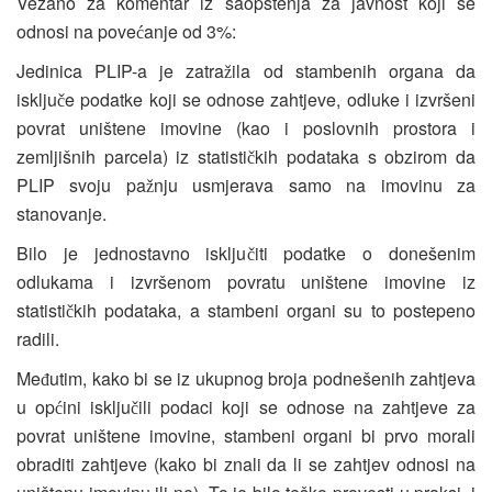
Vezano za komentar iz saopštenja za javnost koji se
odnosi na pove
anje od 3%:
ć
Jedinica PLIP-a je zatra
ila od stambenih organa da
ž
isklju
e podatke koji se odnose zahtjeve, odluke i izvršeni
č
povrat uništene imovine (kao i poslovnih prostora i
zemljišnih parcela) iz statisti
kih podataka s obzirom da
č
PLIP svoju pa
nju usmjerava samo na imovinu za
ž
stanovanje.
Bilo je jednostavno isklju
iti podatke o donešenim
č
odlukama i izvršenom povratu uništene imovine iz
statisti
kih podataka, a stambeni organi su to postepeno
č
radili.
Me
utim, kako bi se iz ukupnog broja podnešenih zahtjeva
đ
u op
ini isklju
ili podaci koji se odnose na zahtjeve za
ć
č
povrat uništene imovine, stambeni organi bi prvo morali
obraditi zahtjeve (kako bi znali da li se zahtjev odnosi na