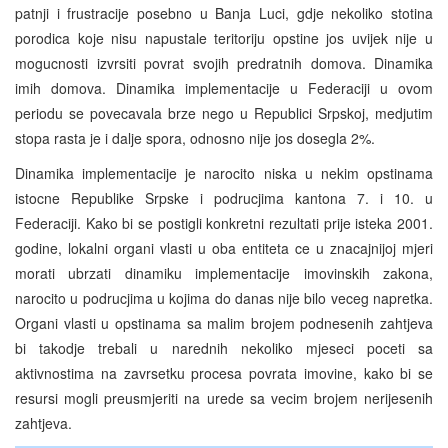
patnji i frustracije posebno u Banja Luci, gdje nekoliko stotina
porodica koje nisu napustale teritoriju opstine jos uvijek nije u
mogucnosti izvrsiti povrat svojih predratnih domova. Dinamika
imih domova. Dinamika implementacije u Federaciji u ovom
periodu se povecavala brze nego u Republici Srpskoj, medjutim
stopa rasta je i dalje spora, odnosno nije jos dosegla 2%.
Dinamika implementacije je narocito niska u nekim opstinama
istocne Republike Srpske i podrucjima kantona 7. i 10. u
Federaciji. Kako bi se postigli konkretni rezultati prije isteka 2001.
godine, lokalni organi vlasti u oba entiteta ce u znacajnijoj mjeri
morati ubrzati dinamiku implementacije imovinskih zakona,
narocito u podrucjima u kojima do danas nije bilo veceg napretka.
Organi vlasti u opstinama sa malim brojem podnesenih zahtjeva
bi takodje trebali u narednih nekoliko mjeseci poceti sa
aktivnostima na zavrsetku procesa povrata imovine, kako bi se
resursi mogli preusmjeriti na urede sa vecim brojem nerijesenih
zahtjeva.