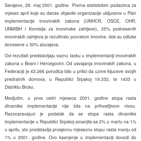
Sarajevo, 29. maj 2001. godine ­ Prema statistickim podacima za
mjesec april koje su danas objavile organizacije ukljucene u Plan
implementacije imovinskih zakona (UNHCR, OSCE, OHR,
UNMIBH i Komisija za imovinske zahtjeve), 25% podnesenih
imovinskih zahtjeva je rezultiralo povratom imovine, dok su odluke
donesene u 50% slucajeva.
Ovi rezultati predstavljaju vaznu tacku u implementaciji imovinskih
zakona u Bosni i Hercegovini. Od usvajanja imovinskih zakona, u
Federaciji je 43.266 porodica bilo u prilici da uzme kljuceve svojih
predratnih domova, u Republici Srpskoj 19.332, te 1433 u
Distriktu Brcko.
Medjutim, u prva cetiri mjeseca 2001. godine stopa rasta
dinamike implementacije nije bila na prihvatljivom nivou.
Razocaravajuci je podatak da se stopa rasta dinamike
implementacije u Republici Srpskoj smanjila sa 2% u martu na 1%
u aprilu, sto predstavlja prosjecnu mjesecnu stopu rasta manju od
1% u 2001. godine. Ovo kasnjenje u implementaciji dovodi do